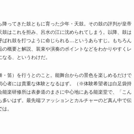
ら降ってきた鼓ともに育った少年・天鼓。その鼓の評判が皇帝
天鼓はこれを拒み、呂水の江に沈められてしまう。以降、鼓は
呼ばれ鼓を打つように命じられる…というあらすじ。もちろん
品の概要と解説、装束や演奏のポイントなどをわかりやすくレ
になる、というわけだ。
舞・笛）を行うとのこと。能舞台からの景色を楽しめるだけで
初心者には貴重な体験となるはず。（※体験希望者は白足袋持
会能楽研修所は表参道のまさに中心地にある能楽堂で、「こん
も多いはず。最先端ファッションとカルチャーのど真ん中で伝
では。