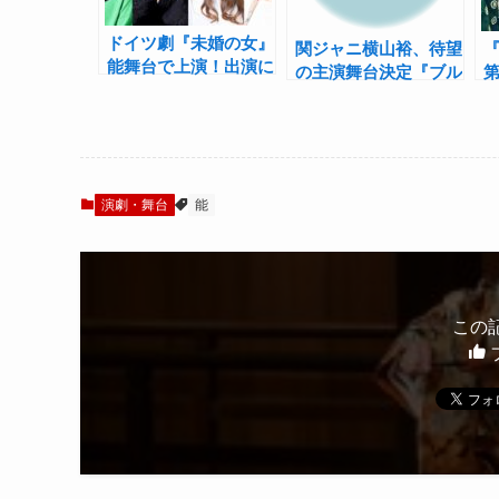
ドイツ劇『未婚の女』
関ジャニ横山裕、待望
能舞台で上演！出演に
の主演舞台決定『ブル
夏川椎菜、サヘル・ロ
ームーン』
ーズ・宮村優子ら
演劇・舞台
能
この