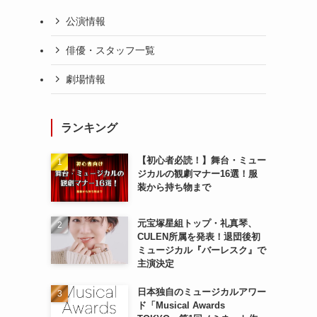
公演情報
俳優・スタッフ一覧
劇場情報
ランキング
【初心者必読！】舞台・ミュー
ジカルの観劇マナー16選！服
装から持ち物まで
元宝塚星組トップ・礼真琴、
CULEN所属を発表！退団後初
ミュージカル『バーレスク』で
主演決定
日本独自のミュージカルアワー
ド「Musical Awards