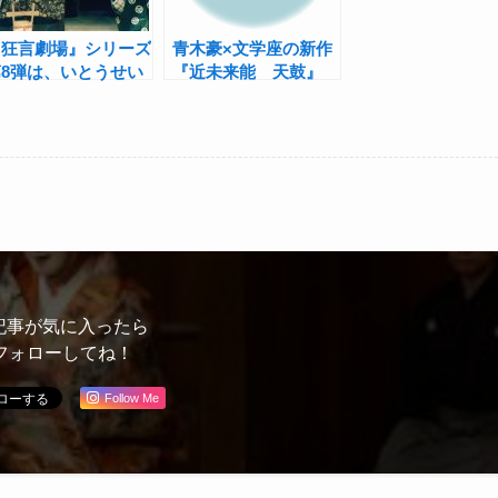
『狂言劇場』シリーズ
青木豪×文学座の新作
第8弾は、いとうせい
『近未来能 天鼓』
こうの新作狂言も
10月24日から上演
記事が気に入ったら
フォローしてね！
Follow Me