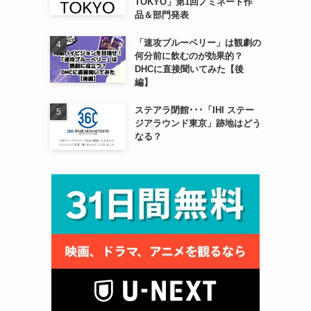
TOKYO」第1回ノミネート作
品＆部門発表
「速攻ブルーベリー」は観劇の
何分前に飲むのが効果的？
DHCに直接聞いてみた【後
編】
ステアラ閉館･･･「IHI ステー
ジアラウンド東京」跡地はどう
なる？