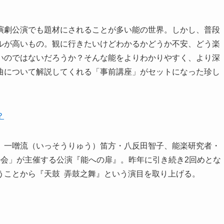
演劇公演でも題材にされることが多い能の世界。しかし、普段
ルが高いもの。観に行きたいけどわかるかどうか不安、どう楽
いのではないだろうか？そんな能をよりわかりやすく、より深
曲について解説してくれる「事前講座」がセットになった珍し
？
、一噌流（いっそうりゅう）笛方・八反田智子、能楽研究者・
の会」が主催する公演『能への扉』。昨年に引き続き2回めとな
うことから『天鼓 弄鼓之舞』という演目を取り上げる。