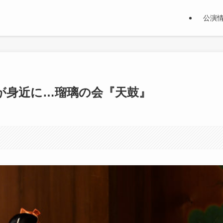
公演
が身近に…瑠璃の会『天鼓』