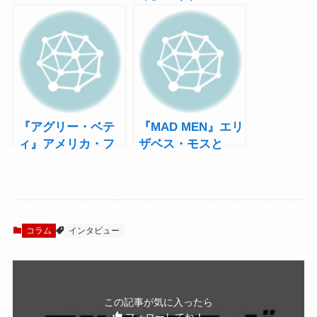
演全日程振り返り
ーリー、ミュージ
配信は23日まで！
カル『Shows For
皆さんの【#ココミ
Days』に出演決
テ】ガイド
定！
『アグリー・ベテ
『MAD MEN』エリ
ィ』アメリカ・フ
ザベス・モスと
ェレーラ、体調を
『Orange Is the
崩し公演中止に！
New Black』ジェ
イソン・ビッグ
ス、ブロードウェ
イで共演！
コラム
インタビュー
この記事が気に入ったら