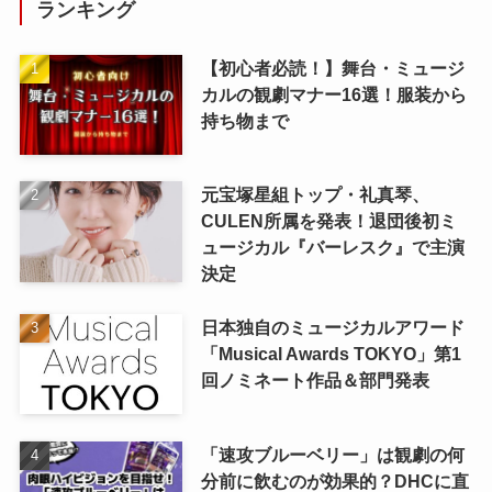
ランキング
【初心者必読！】舞台・ミュージ
カルの観劇マナー16選！服装から
持ち物まで
元宝塚星組トップ・礼真琴、
CULEN所属を発表！退団後初ミ
ュージカル『バーレスク』で主演
決定
日本独自のミュージカルアワード
「Musical Awards TOKYO」第1
回ノミネート作品＆部門発表
「速攻ブルーベリー」は観劇の何
分前に飲むのが効果的？DHCに直