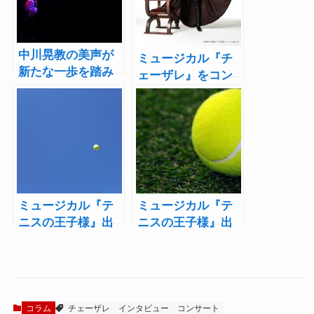
中川晃教の美声が
ミュージカル『チ
新たな一歩を踏み
ェーザレ』をコン
出した明治座に響
サートとして上
き渡る！ミュージ
演！中川晃教コン
カル『チェーザ
サート2020開催
レ』コンサート公
演レポート
ミュージカル『テ
ミュージカル『テ
ニスの王子様』出
ニスの王子様』出
演者名鑑【氷帝学
演者名鑑【青学
園編】――「テニ
（せいがく）編】
ミュ出た人あるあ
――「テニミュ出
る」とともに振り
た人あるある」と
返る
ともに振り返る
コラム
チェーザレ
インタビュー
コンサート