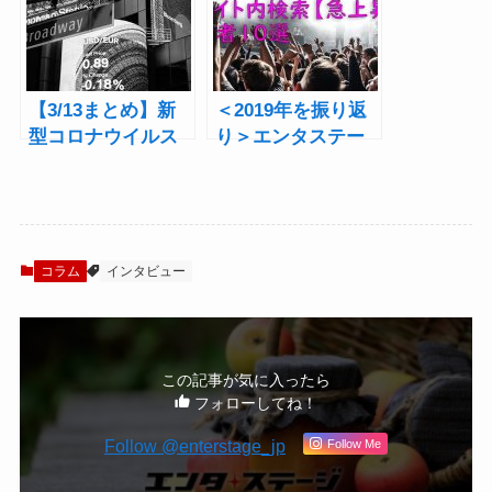
が躍動
【3/13まとめ】新
＜2019年を振り返
型コロナウイルス
り＞エンタステー
の感染拡大防止に
ジ内検索【急上
向けた「演劇関連
昇！】人物10選
（舞台・ミュージ
カルほか）」の対
応（地区別）
コラム
インタビュー
この記事が気に入ったら
フォローしてね！
Follow @enterstage_jp
Follow Me