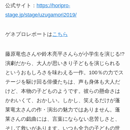
公式サイト：
https://horipro-
stage.jp/stage/uzugamori2019/
ゲネプロレポートは
こちら
藤原竜也さんや鈴木亮平さんらが小学生を演じる!?
演劇だから、大人が思いきり子どもを演じられる
というおもしろさを味わえる一作。100％の力でス
テージを駆け回る俳優たちは、声も身体も大人だ
けど、本物の子どものようです。彼らの懸命さは
かわいくて、おかしい。しかし、笑えるだけが蓬
莱竜太さんの作・演出の魅力ではありません。蓬
莱さんの戯曲には、言葉にならない息苦しさと、
そして救いがあります。いつも全力の子どもの世