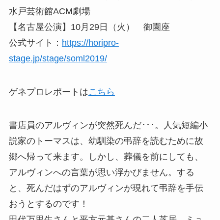
水戸芸術館ACM劇場
【名古屋公演】10月29日（火） 御園座
公式サイト：
https://horipro-
stage.jp/stage/soml2019/
ゲネプロレポートは
こちら
書店員のアルヴィンが突然死んだ･･･。人気短編小
説家のトーマスは、幼馴染の弔辞を読むために故
郷へ帰って来ます。しかし、葬儀を前にしても、
アルヴィンへの言葉が思い浮かびません。する
と、死んだはずのアルヴィンが現れて弔辞を手伝
おうとするのです！
田代万里生さんと平方元基さんの二人芝居。ミュ