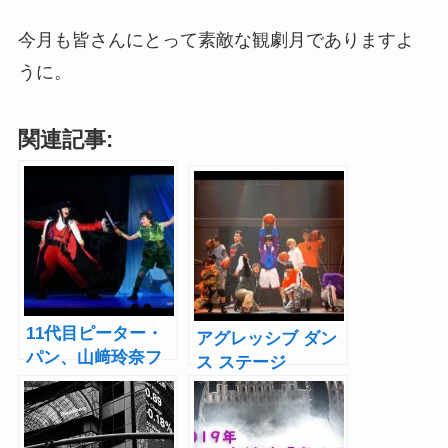
今月も皆さんにとって素敵な観劇月でありますよ
うに。
関連記事:
11代目ピーター・
アグレッシブ ダン
パン、山﨑玲奈フ
ス ステージ
ライング！ミュー
『DEAR BOYS』開
ジカル『ピータ
幕！新正俊、森田
ー・パン』開幕
桐矢、三井淳平ら