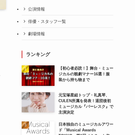
公演情報
俳優・スタッフ一覧
劇場情報
ランキング
【初心者必読！】舞台・ミュー
ジカルの観劇マナー16選！服
な
装から持ち物まで
元宝塚星組トップ・礼真琴、
CULEN所属を発表！退団後初
ミュージカル『バーレスク』で
主演決定
日本独自のミュージカルアワー
ド「Musical Awards