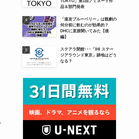
TOKYO」第1回ノミネート作
品＆部門発表
「速攻ブルーベリー」は観劇の
何分前に飲むのが効果的？
DHCに直接聞いてみた【後
編】
ステアラ閉館･･･「IHI ステー
ジアラウンド東京」跡地はどう
なる？
ち