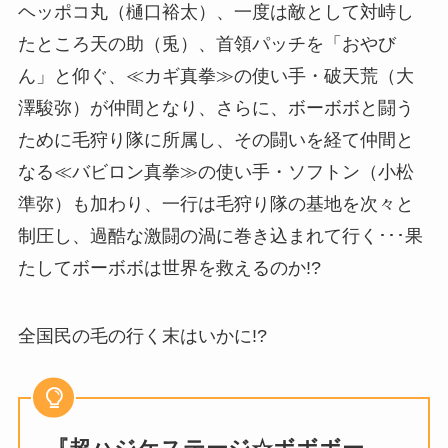
ヘッポコ丸（樋口裕太）、一度は敵として対峙し
たところ天の助（兎）、首領パッチを「おやび
ん」と仰ぐ、≪カギ真拳≫の使い手・破天荒（大
澤駿弥）が仲間となり、さらに、ボーボボと闘う
ために毛狩り隊に所属し、その闘いを経て仲間と
なる≪バビロン真拳≫の使い手・ソフトン（小松
準弥）も加わり、一行は毛狩り隊の基地を次々と
制圧し、過酷な激闘の渦に巻き込まれて行く･･･果
たしてボーボボは世界を救えるのか!?
全国民の毛の行く末はいかに!?