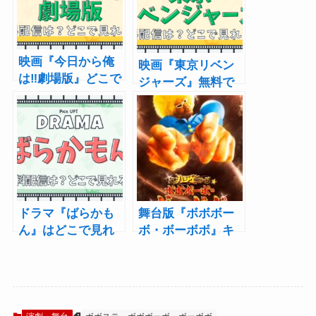
映画『今日から俺
映画『東京リベン
は‼劇場版』どこで
ジャーズ』無料で
見れる？あらす
見る方法 動画配
じ・キャスト・配
信サービス・キャ
信まとめ
スト・あらすじ
ドラマ『ばらかも
舞台版『ボボボー
ん』はどこで見れ
ボ・ボーボボ』キ
る？配信・あらす
ャストが明らか
じ・キャスト
に！ボボボーボ・
ボーボボ役は加藤
将