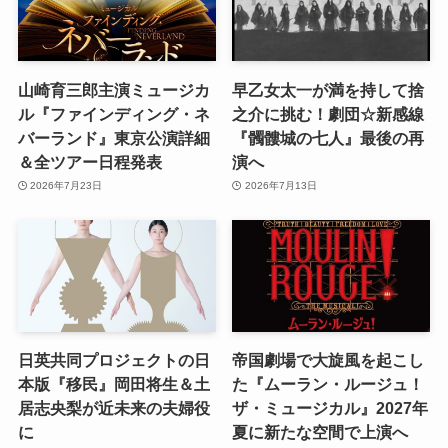
山崎育三郎主演ミュージカ
早乙女太一が満を持して捨
ル『ファインディング・ネ
之介に挑む！劇団☆新感線
バーランド』東京公演詳細
『髑髏城の七人』最後の再
＆全ツアー日程発表
演へ
2026年7月23日
2026年7月13日
日英共同プロジェクトの日
帝国劇場で大旋風を起こし
本版『移民』岡田将生＆土
た『ムーラン・ルージュ！
居志央梨が近未来の夫婦役
ザ・ミュージカル』2027年
に
夏に新たな空間で上演へ