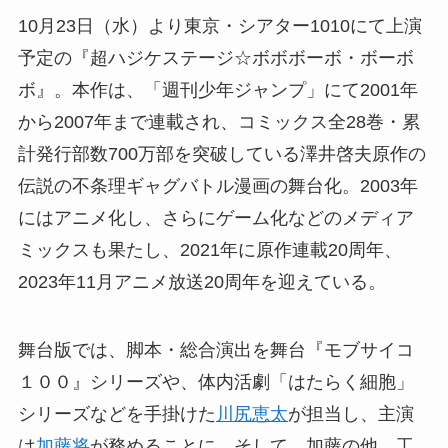
10月23日（水）より東京・シアター1010にて上演
予定の『超ハジケステージ☆ボボボーボ・ボーボ
ボ』。本作は、「週刊少年ジャンプ」にて2001年
から2007年まで連載され、コミックス全28巻・累
計発行部数700万部を突破している澤井啓夫原作の
伝説の不条理ギャグバトル漫画の舞台化。2003年
にはアニメ化し、さらにゲーム化などのメディア
ミックスも果たし、2021年に原作連載20周年、
2023年11月アニメ放送20周年を迎えている。
舞台版では、脚本・総合演出を舞台『モブサイコ
１００』シリーズや、体内活劇「はたらく細胞」
シリーズなどを手掛けた
川尻恵太
が担当し、主演
は
加藤将
が務めることに。そして、加藤の他、工