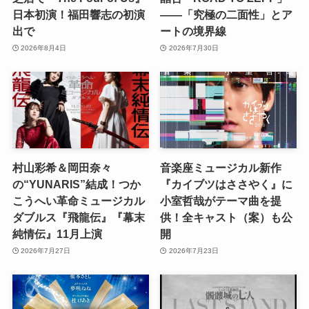
日本初演！福田響志の初演
――「究極の二面性」とア
出で
ートの境界線
2026年8月4日
2026年7月30日
村山彩希＆岡田奈々
音楽座ミュージカル新作
の“YUNARIS”結成！つか
『カイブツはささやく』に
こうへい革命ミュージカル
小室哲哉がテーマ曲を提
ダブルス『飛龍伝』『幕末
供！全キャスト（案）も公
純情伝』11月上演
開
2026年7月27日
2026年7月23日