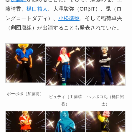
藤晴香、
樋口裕太
、大澤駿弥（ORβIT）、兎（ロ
ングコートダディ）、
小松準弥
、そして稲荷卓央
（劇団唐組）が出演することも発表されていた。
ボーボボ（加藤将）
ビュティ（工藤晴
ヘッポコ丸（樋口裕
香）
太）