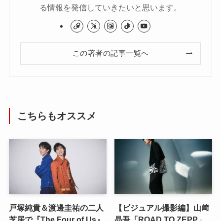
る情報を発信していきたいと思います。
この著者の記事一覧へ
こちらもオススメ
戸塚純貴＆渡邊圭祐の二人
【ビジュアル撮影編】山﨑
芝居で『The Four of Us』
晶吾「ROAD TO ZEPP」