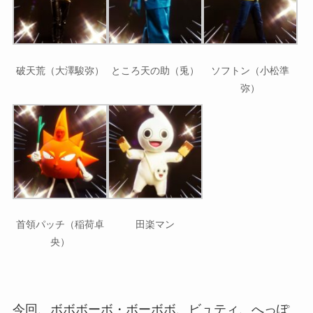
破天荒（大澤駿弥）
ところ天の助（兎）
ソフトン（小松準
弥）
首領パッチ（稲荷卓
田楽マン
央）
今回、ボボボーボ・ボーボボ、ビュティ、へっぽ