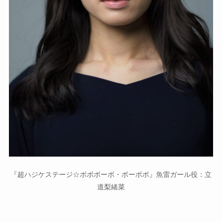
『超ハジケステージ☆ボボボーボ・ボーボボ』魚雷ガール役：立
道梨緒菜