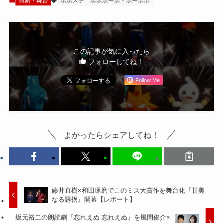
演劇・舞台
ボボステ
ボボボーボ・ボーボボ
この記事が気に入ったら
フォローしてね！
Follow Me
よかったらシェアしてね！
藤井直樹×和田琢磨でこのミス大賞作を舞台化『甘美
なる誘拐』開幕【レポート】
坂元裕二の朗読劇『忘れえぬ 忘れえぬ』を風間俊介×