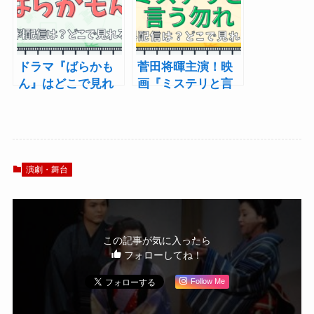
ドラマ『ばらかも
菅田将暉主演！映
ん』はどこで見れ
画『ミステリと言
る？配信・あらす
う勿れ（ミステリ
じ・キャスト
というなかれ）』
はどこで配信？｜
キャスト・主題
歌・ロケ地まで
演劇・舞台
この記事が気に入ったら
フォローしてね！
Follow Me