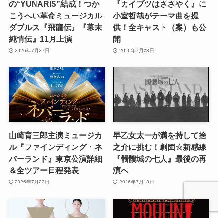
の“YUNARIS”結成！つか
『カイブツはささやく』に
こうへい革命ミュージカル
小室哲哉がテーマ曲を提
ダブルス『飛龍伝』『幕末
供！全キャスト（案）も公
純情伝』11月上演
開
2026年7月27日
2026年7月23日
山崎育三郎主演ミュージカ
早乙女太一が満を持して捨
ル『ファインディング・ネ
之介に挑む！劇団☆新感線
バーランド』東京公演詳細
『髑髏城の七人』最後の再
＆全ツアー日程発表
演へ
2026年7月23日
2026年7月13日