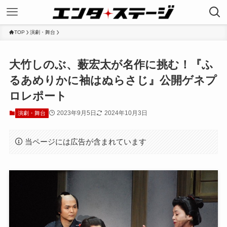
TOP
演劇・舞台
大竹しのぶ、薮宏太が名作に挑む！『ふ
るあめりかに袖はぬらさじ』公開ゲネプ
ロレポート
2023年9月5日
2024年10月3日
演劇・舞台
当ページには広告が含まれています