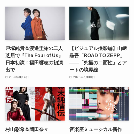
戸塚純貴＆渡邊圭祐の二人
【ビジュアル撮影編】山﨑
芝居で『The Four of Us』
晶吾「ROAD TO ZEPP」
日本初演！福田響志の初演
――「究極の二面性」とア
出で
ートの境界線
2026年8月4日
2026年7月30日
村山彩希＆岡田奈々
音楽座ミュージカル新作