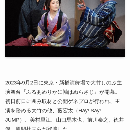
2023年9月2日に東京・新橋演舞場で大竹しのぶ主
演舞台『ふるあめりかに袖はぬらさじ』が開幕。
初日前日に囲み取材と公開ゲネプロが行われ、主
演を務める大竹の他、薮宏太（Hay! Say!
JUMP）、美村里江、山口馬木也、前川泰之、徳井
優、風間杜夫らが登壇した。