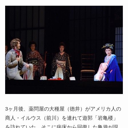
3ヶ月後、薬問屋の大種屋（徳井）がアメリカ人の
商人・イルウス（前川）を連れて遊郭「岩亀楼」
を訪れていた。そこに病床から回復した亀遊が現