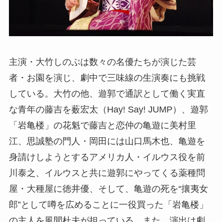
主演・大竹しのぶは数々の名優たちが演じた芸
者・お園を演じ、劇中で三味線の生演奏にも挑戦
している。大竹の他、遊郭で通訳として働く実直
な青年の藤吉を薮宏太（Hay! Say! JUMP）、遊郭
「岩亀楼」の花魁で藤吉と恋仲の亀遊に美村里
江、思誠塾の門人・岡田には山口馬木也、亀遊を
身請けしようとするアメリカ人・イルウス役を前
川泰之、イルウスと共に遊郭にやってくる薬種問
屋・大種屋に徳井優、そして、亀遊の死を“攘夷女
郎”として噂を広めることに一役買った「岩亀楼」
の主人を風間杜夫が担っている。また、演出は劇