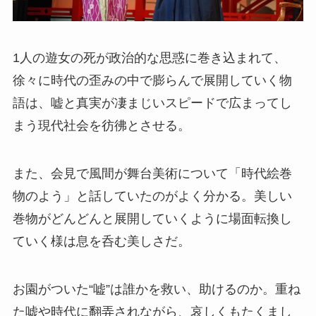
1人の遊女の死が政治的な思惑に巻き込まれて、
徐々に時代の歪みの中で膨らんで展開していく物
語は、嘘と真実が凄まじいスピードで広まってし
まう現代社会を彷彿とさせる。
また、会見で風間が舞台美術について「時代絵巻
物のよう」と話していたのがよく分かる。美しい
巻物がどんどんと展開していくように場面転換し
ていく様は息を呑む美しさだ。
お園がついた“嘘”は誰かを救い、助けるのか。重ね
た嘘や時代に翻弄されながら、哀しくもたくまし