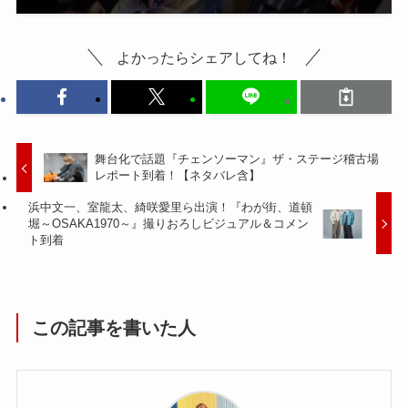
よかったらシェアしてね！
舞台化で話題『チェンソーマン』ザ・ステージ稽古場
レポート到着！【ネタバレ含】
浜中文一、室龍太、綺咲愛里ら出演！『わが街、道頓
堀～OSAKA1970～』撮りおろしビジュアル＆コメン
ト到着
この記事を書いた人