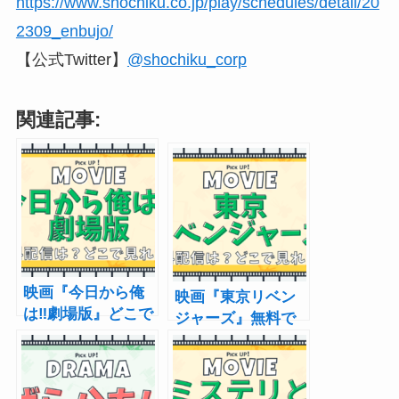
https://www.shochiku.co.jp/play/schedules/detail/20
2309_enbujo/
【公式Twitter】
@shochiku_corp
関連記事:
映画『今日から俺
映画『東京リベン
は‼劇場版』どこで
ジャーズ』無料で
見れる？あらす
見る方法 動画配
じ・キャスト・配
信サービス・キャ
信まとめ
スト・あらすじ