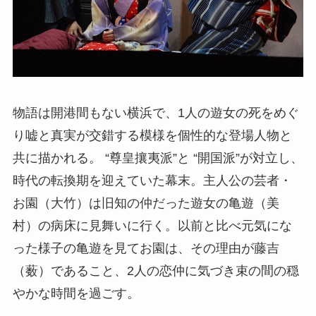
物語は開港間もない横浜で、1人の遊女の死をめぐ
り嘘と真実が交錯する模様を個性的な登場人物と
共に描かれる。 “尊皇攘夷派”と “開国派”が対立し、
時代の転換期を迎えていた幕末。主人公の芸者・
お園（大竹）は旧知の仲だった遊女の亀遊（美
村）の病床に見舞いに行く。以前と比べ元気にな
った様子の亀遊を見てお園は、その理由が藤吉
（薮）であること、2人の恋仲に気づき束の間の穏
やかな時間を過ごす。