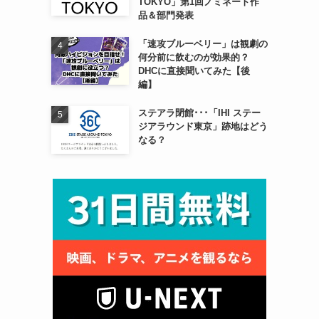
TOKYO」第1回ノミネート作
品＆部門発表
「速攻ブルーベリー」は観劇の
何分前に飲むのが効果的？
DHCに直接聞いてみた【後
編】
ステアラ閉館･･･「IHI ステー
ジアラウンド東京」跡地はどう
なる？