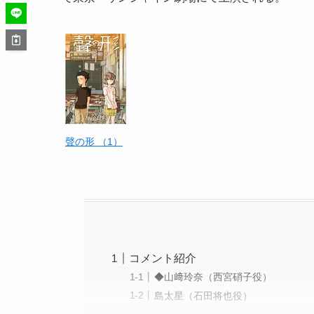
聲の形 （1）
コメント紹介
◆山﨑玲奈（西宮硝子役）
島太星（石田将也役）