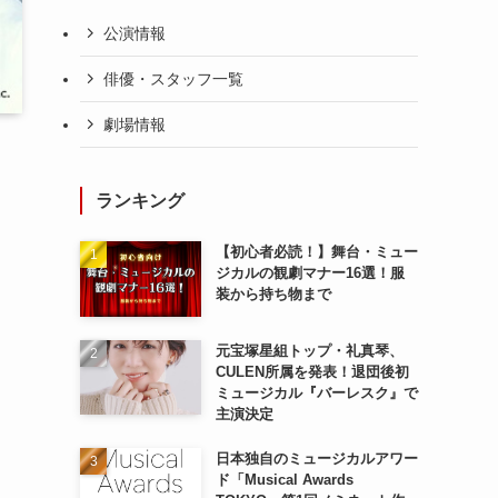
公演情報
俳優・スタッフ一覧
劇場情報
ランキング
【初心者必読！】舞台・ミュー
ジカルの観劇マナー16選！服
装から持ち物まで
元宝塚星組トップ・礼真琴、
CULEN所属を発表！退団後初
ミュージカル『バーレスク』で
主演決定
日本独自のミュージカルアワー
ド「Musical Awards