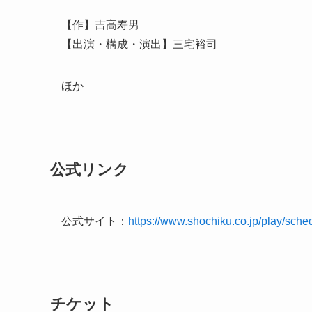
【作】吉高寿男
【出演・構成・演出】三宅裕司
ほか
公式リンク
公式サイト：
https://www.shochiku.co.jp/play/sche
チケット