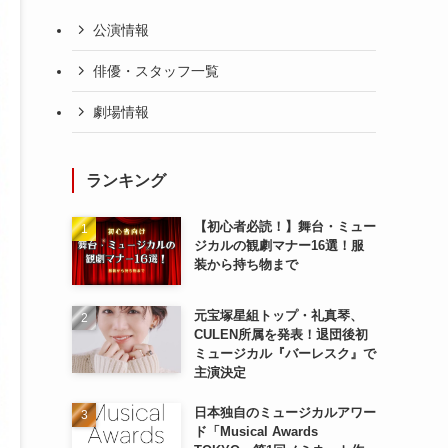
公演情報
俳優・スタッフ一覧
劇場情報
ランキング
【初心者必読！】舞台・ミュー
ジカルの観劇マナー16選！服
装から持ち物まで
元宝塚星組トップ・礼真琴、
CULEN所属を発表！退団後初
ミュージカル『バーレスク』で
主演決定
日本独自のミュージカルアワー
ド「Musical Awards