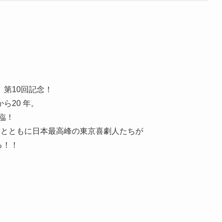
第10回記念！
ら20 年。
臨！
樹とともに日本最高峰の東京喜劇人たちが
る！！