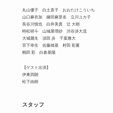
丸山優子 白土直子 おおたけこういち
山口麻衣加 鎌田麻里名 立川ユカ子
長谷川慎也 白井美貴 辻 大樹
時松研斗 山城屋理紗 渋谷渉大流
大城麗生 須田 歩 千葉雅大
宮下幸生 佐藤雄基 村田 彩夏
鶴田 彩 白倉基陽
【ゲスト出演】
伊東四朗
松下由樹
スタッフ