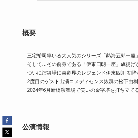
概要
三宅裕司率いる大人気のシリーズ「熱海五郎一座」
そして…その前身である「伊東四朗一座」旗揚げか
ついに演舞場に喜劇界のレジェンド伊東四朗 初降
2度目のゲスト出演コメディセンス抜群の松下由
2024年6月新橋演舞場で笑いの金字塔を打ち立て
公演情報