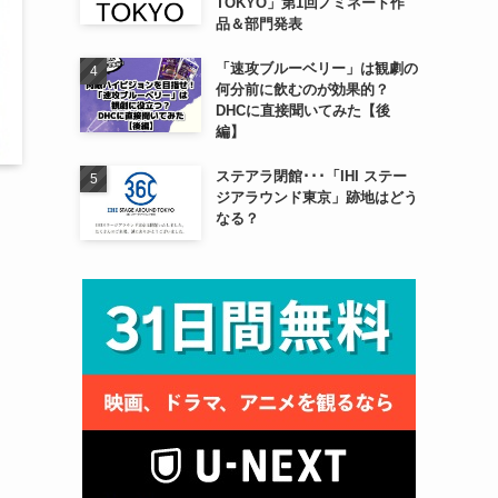
TOKYO」第1回ノミネート作
品＆部門発表
「速攻ブルーベリー」は観劇の
何分前に飲むのが効果的？
DHCに直接聞いてみた【後
編】
ステアラ閉館･･･「IHI ステー
ジアラウンド東京」跡地はどう
なる？