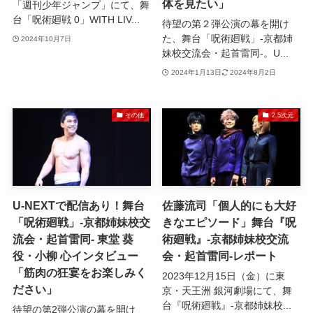
体を見たい」
「週刊少年ジャンプ」にて、舞
台「呪術廻戦 0」WITH LIV...
待望の第２弾公演の幕を開け
た、舞台「呪術廻戦」-京都姉
2024年10月7日
妹校交流会・起首雷同-。U...
2024年1月13日
2024年8月2日
その他
2.5次元
U-NEXTで配信あり！舞台
佐藤流司「個人的にも大好
「呪術廻戦」-京都姉妹校交
きなエピソード」舞台『呪
流会・起首雷同- 東堂 葵
術廻戦』-京都姉妹校交流
役・小柳 心インタビュー
会・起首雷同-レポート
「筋肉の狂宴をお楽しみく
2023年12月15日（金）に東
ださい」
京・天王洲 銀河劇場にて、舞
台『呪術廻戦』-京都姉妹校...
待望の第2弾公演の幕を開け