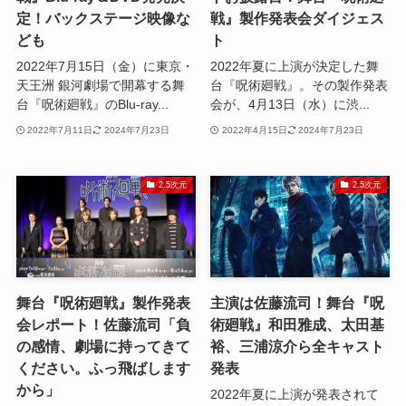
定！バックステージ映像な
戦』製作発表会ダイジェス
ども
ト
2022年7月15日（金）に東京・
2022年夏に上演が決定した舞
天王洲 銀河劇場で開幕する舞
台『呪術廻戦』。その製作発表
台『呪術廻戦』のBlu-ray...
会が、4月13日（水）に渋...
2022年7月11日
2024年7月23日
2022年4月15日
2024年7月23日
2.5次元
2.5次元
舞台『呪術廻戦』製作発表
主演は佐藤流司！舞台『呪
会レポート！佐藤流司「負
術廻戦』和田雅成、太田基
の感情、劇場に持ってきて
裕、三浦涼介ら全キャスト
ください。ふっ飛ばします
発表
から」
2022年夏に上演が発表されて