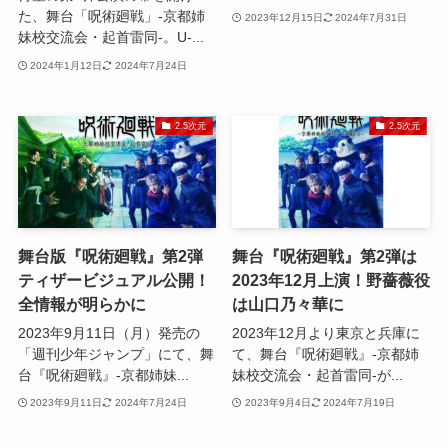
た、舞台「呪術廻戦」-京都姉
2023年12月15日
2024年7月31日
妹校交流会・起首雷同-。U-...
2024年1月12日
2024年7月24日
2.5次元
2.5次元
舞台版『呪術廻戦』第2弾
舞台『呪術廻戦』第2弾は
ティザービジュアル公開！
2023年12月上演！野薔薇役
全情報が明らかに
は山口乃々華に
2023年9月11日（月）発売の
2023年12月より東京と兵庫に
「週刊少年ジャンプ」にて、舞
て、舞台『呪術廻戦』-京都姉
台『呪術廻戦』-京都姉妹...
妹校交流会・起首雷同-が...
2023年9月11日
2024年7月24日
2023年9月4日
2024年7月19日