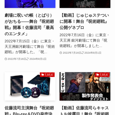
劇場に呪いの帳（とばり）
【動画】じゅじゅステつい
がおちる――舞台『呪術廻
に開幕！舞台『呪術廻戦』
戦』開幕！佐藤流司「最高
公開ゲネプロ
のエンタメ」
2022年7月16日（金）に東京・
天王洲 銀河劇場にて舞台『呪
2022年7月15日（金）に東京・
術廻戦』が開幕しました...
天王洲銀河劇場にて舞台『呪術
廻戦』が開幕した。「呪...
2022年7月16日
2024年8月1日
2022年7月16日
2024年8月1日
2.5次元
2.5次元
佐藤流司主演舞台『呪術廻
【動画】佐藤流司らキャス
戦』Blu-ray＆DVD発売決
トお披露目！舞台『呪術廻