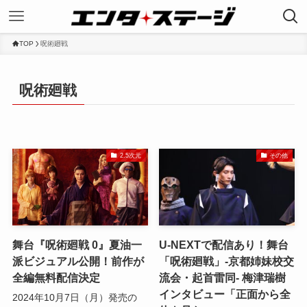
TOP
呪術廻戦
呪術廻戦
2.5次元
その他
舞台『呪術廻戦 0』夏油一
U-NEXTで配信あり！舞台
派ビジュアル公開！前作が
「呪術廻戦」-京都姉妹校交
全編無料配信決定
流会・起首雷同- 梅津瑞樹
インタビュー「正面から全
2024年10月7日（月）発売の