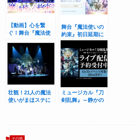
【動画】心を繋
舞台『魔法使いの
ぐ！舞台『魔法使
約束』初日延期に
いの約束』第3章ダ
伴いライブ配信の
イジェスト
日程を変更
壮観！21人の魔法
ミュージカル『刀
使いがまほステに
剣乱舞』～静かの
集う･･･舞台『魔法
海のパライソ～ 4公
使いの約束』第2章
演をライブ配信
開幕
その他