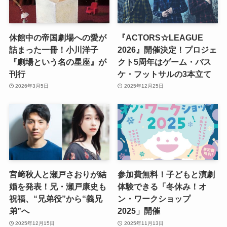
休館中の帝国劇場への愛が
『ACTORS☆LEAGUE
詰まった一冊！小川洋子
2026』開催決定！プロジェ
『劇場という名の星座』が
クト5周年はゲーム・バス
刊行
ケ・フットサルの3本立て
2026年3月5日
2025年12月25日
宮﨑秋人と瀬戸さおりが結
参加費無料！子どもと演劇
婚を発表！兄・瀬戸康史も
体験できる「冬休み！オ
祝福、“兄弟役”から“義兄
ン・ワークショップ
弟”へ
2025」開催
2025年12月15日
2025年11月13日