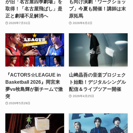
が旧「名古屋四季劇場」を
も向け演劇「ワークショッ
取得！「名古屋飛ばし」是
プ」今夏も開催！講師は末
正と劇場不足解消へ
原拓馬
2026年7月31日
2026年6月2日
『ACTORS☆LEAGUE in
山﨑晶吾の音楽プロジェク
Basketball 2026』岡宮来
ト始動！デジタルシングル
夢vs牧島輝が新チームで激
配信＆ライブツアー開催
突
2026年4月25日
2026年5月29日