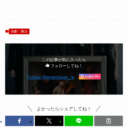
松也×鈴木おさむで
演出家が誕生し
仕掛ける絵画×演劇
た」と初演出の成
ミステリー
河を絶賛！あいま
い劇場 其の壱『あ
くと』開幕
演劇・舞台
この記事が気に入ったら
フォローしてね！
Follow Me
よかったらシェアしてね！