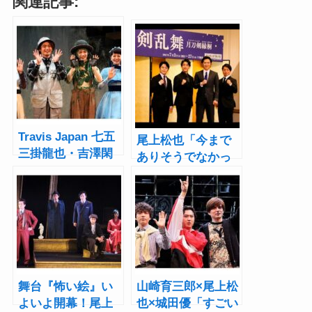
関連記事:
Travis Japan 七五
尾上松也「今まで
三掛龍也・吉澤閑
ありそうでなかっ
也W主演ミュージ
た古典歌舞伎」が
カル『ダブリンの
コンセプト 新作歌
鐘つきカビ人間』
舞伎『刀剣乱舞
開幕！「いつもと
月刀剣縁桐』製作
違う“しめし
発表レポート
ず”を」
舞台『怖い絵』い
山崎育三郎×尾上松
よいよ開幕！尾上
也×城田優「すごい