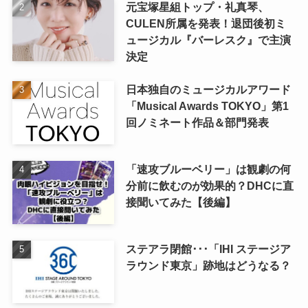
元宝塚星組トップ・礼真琴、
CULEN所属を発表！退団後初ミ
ュージカル『バーレスク』で主演
決定
日本独自のミュージカルアワード
「Musical Awards TOKYO」第1
回ノミネート作品＆部門発表
「速攻ブルーベリー」は観劇の何
分前に飲むのが効果的？DHCに直
接聞いてみた【後編】
ステアラ閉館･･･「IHI ステージア
ラウンド東京」跡地はどうなる？