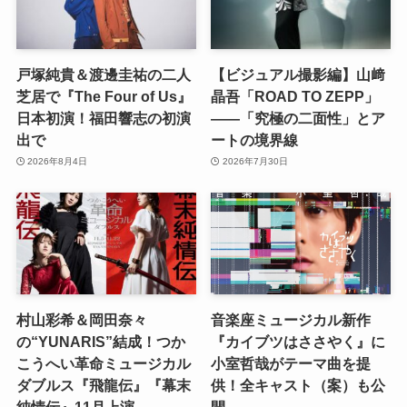
戸塚純貴＆渡邊圭祐の二人
【ビジュアル撮影編】山﨑
芝居で『The Four of Us』
晶吾「ROAD TO ZEPP」
日本初演！福田響志の初演
――「究極の二面性」とア
出で
ートの境界線
2026年8月4日
2026年7月30日
村山彩希＆岡田奈々
音楽座ミュージカル新作
の“YUNARIS”結成！つか
『カイブツはささやく』に
こうへい革命ミュージカル
小室哲哉がテーマ曲を提
ダブルス『飛龍伝』『幕末
供！全キャスト（案）も公
純情伝』11月上演
開