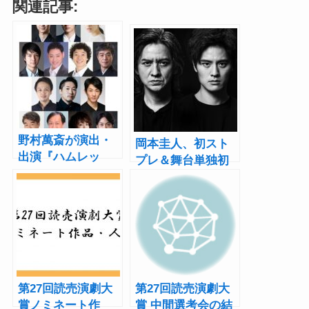
関連記事:
野村萬斎が演出・
岡本圭人、初スト
出演『ハムレッ
プレ＆舞台単独初
ト』全キャスト決
主演『Le Fils 息
定！野村裕基が父
子』で父・岡本健
からバトンを引き
一と親子演じる
継ぐ
第27回読売演劇大
第27回読売演劇大
賞ノミネート作
賞 中間選考会の結