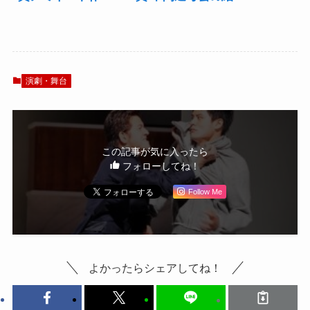
品・人物を発表
果発表、2019年の
上半期ベスト5を選
出
演劇・舞台
この記事が気に入ったら
フォローしてね！
Follow Me
よかったらシェアしてね！