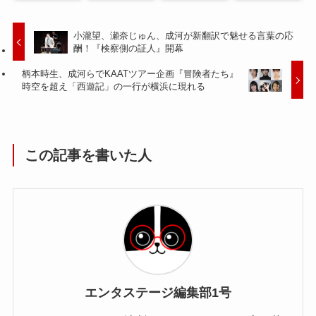
小瀧望、瀬奈じゅん、成河が新翻訳で魅せる言葉の応
酬！『検察側の証人』開幕
柄本時生、成河らでKAATツアー企画『冒険者たち』
時空を超え「西遊記」の一行が横浜に現れる
この記事を書いた人
エンタステージ編集部1号