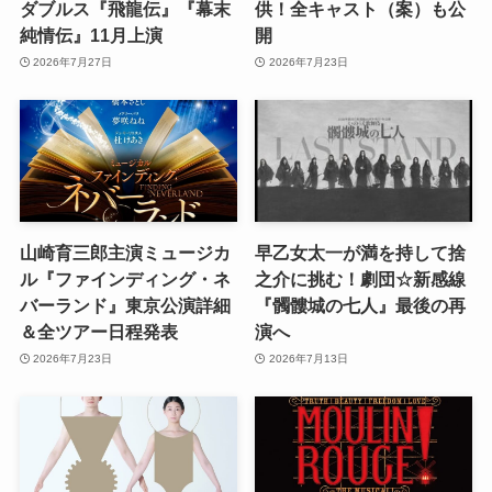
ダブルス『飛龍伝』『幕末
供！全キャスト（案）も公
純情伝』11月上演
開
2026年7月27日
2026年7月23日
山崎育三郎主演ミュージカ
早乙女太一が満を持して捨
ル『ファインディング・ネ
之介に挑む！劇団☆新感線
バーランド』東京公演詳細
『髑髏城の七人』最後の再
＆全ツアー日程発表
演へ
2026年7月23日
2026年7月13日