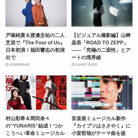
戸塚純貴＆渡邊圭祐の二人
【ビジュアル撮影編】山﨑
芝居で『The Four of Us』
晶吾「ROAD TO ZEPP」
日本初演！福田響志の初演
――「究極の二面性」とア
出で
ートの境界線
2026年8月4日
2026年7月30日
村山彩希＆岡田奈々
音楽座ミュージカル新作
の“YUNARIS”結成！つか
『カイブツはささやく』に
こうへい革命ミュージカル
小室哲哉がテーマ曲を提