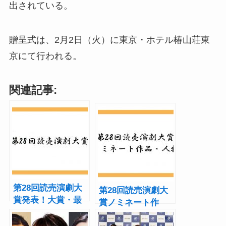
出されている。
贈呈式は、2月2日（火）に東京・ホテル椿山荘東
京にて行われる。
関連記事:
第28回読売演劇大
第28回読売演劇大
賞発表！大賞・最
賞ノミネート作
優秀女優賞は鈴木
品・人物を発表
杏、杉村春子賞は