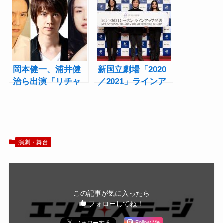
小瀧望に
岡本健一、浦井健
新国立劇場「2020
治ら出演『リチャ
／2021」ラインア
ード二世』で足掛
ップ発表！岡本健
け12年壮大な歴史
一、浦井健治らの
絵巻がついに完
シェイクスピア“歴
結！
史劇”ついに最終作
へ
演劇・舞台
この記事が気に入ったら
フォローしてね！
Follow Me