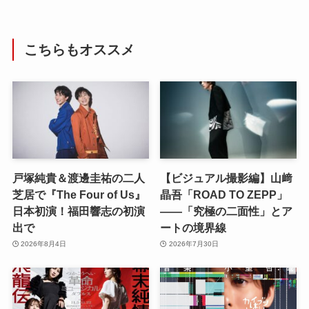
こちらもオススメ
戸塚純貴＆渡邊圭祐の二人
【ビジュアル撮影編】山﨑
芝居で『The Four of Us』
晶吾「ROAD TO ZEPP」
日本初演！福田響志の初演
――「究極の二面性」とア
出で
ートの境界線
2026年8月4日
2026年7月30日