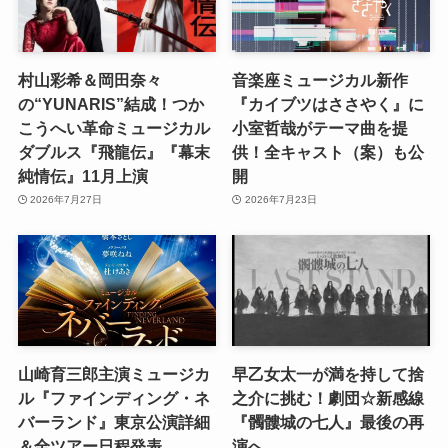
村山彩希＆岡田奈々
音楽座ミュージカル新作
の“YUNARIS”結成！つか
『カイブツはささやく』に
こうへい革命ミュージカル
小室哲哉がテーマ曲を提
ダブルス『飛龍伝』『幕末
供！全キャスト（案）も公
純情伝』11月上演
開
2026年7月27日
2026年7月23日
山崎育三郎主演ミュージカ
早乙女太一が満を持して捨
ル『ファインディング・ネ
之介に挑む！劇団☆新感線
バーランド』東京公演詳細
『髑髏城の七人』最後の再
＆全ツアー日程発表
演へ