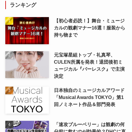
ランキング
【初心者必読！】舞台・ミュージ
カルの観劇マナー16選！服装から
持ち物まで
元宝塚星組トップ・礼真琴、
CULEN所属を発表！退団後初ミ
ュージカル『バーレスク』で主演
決定
日本独自のミュージカルアワード
「Musical Awards TOKYO」第1
回ノミネート作品＆部門発表
「速攻ブルーベリー」は観劇の何
分前に飲むのが効果的？DHCに直