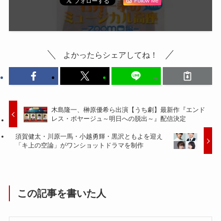
Follow Me
よかったらシェアしてね！
木島隆一、榊原優希ら出演【うち劇】最新作『エンド
レス・ボヤージュ～明日への脱出～』配信決定
須賀健太・川原一馬・小越勇輝・黒沢ともよを迎え
「キ上の空論」がワンショットドラマを制作
この記事を書いた人