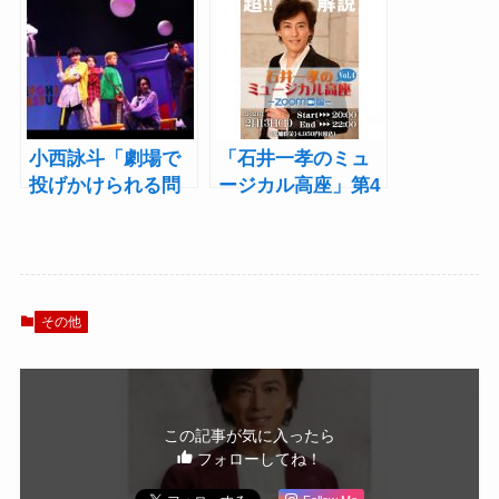
織りなす青春群像
﨑晶吾×高本学×安
劇、注目の第2弾！
井一真×小波津亜廉
『東京カラーソニ
に聞く
ック!!』the Stage
Vol.2 レポート
小西詠斗「劇場で
「石井一孝のミュ
投げかけられる問
ージカル高座」第4
いを一緒に考え
弾は『レ・ミゼラ
て」高橋悠也×東映
ブル』を深堀り
TXT vol.3『TQY』
レポート
その他
この記事が気に入ったら
フォローしてね！