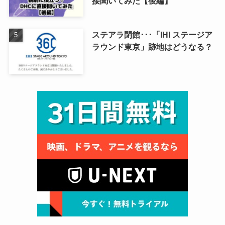
接聞いてみた【後編】
ステアラ閉館･･･「IHI ステージア
ラウンド東京」跡地はどうなる？