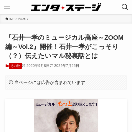
TOP
その他
『石井一孝のミュージカル高座～ZOOM
編～Vol.2』開催！石井一孝がこっそり
（？）伝えたいマル秘裏話とは
2020年9月8日
2024年7月25日
その他
当ページには広告が含まれています