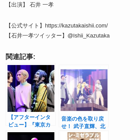
【出演】 石井 一孝
【公式サイト】https://kazutakaishii.com/
【石井一孝ツイッター】@Ishii_Kazutaka
関連記事:
【アフターインタ
音楽の色を取り戻
ビュー】『東京カ
せ！ 武子直輝、北
ラーソニック!!』
川尚弥らバディが
the Stage Vol.2 山