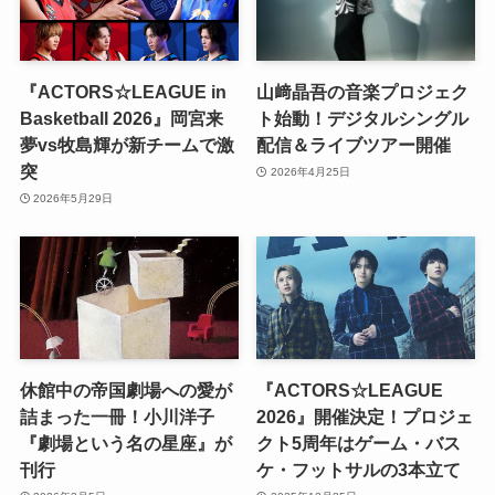
『ACTORS☆LEAGUE in
山﨑晶吾の音楽プロジェク
Basketball 2026』岡宮来
ト始動！デジタルシングル
夢vs牧島輝が新チームで激
配信＆ライブツアー開催
突
2026年4月25日
2026年5月29日
休館中の帝国劇場への愛が
『ACTORS☆LEAGUE
詰まった一冊！小川洋子
2026』開催決定！プロジェ
『劇場という名の星座』が
クト5周年はゲーム・バス
刊行
ケ・フットサルの3本立て