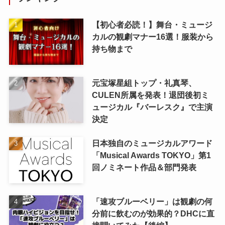
【初心者必読！】舞台・ミュージ
カルの観劇マナー16選！服装から
持ち物まで
元宝塚星組トップ・礼真琴、
CULEN所属を発表！退団後初ミ
ュージカル『バーレスク』で主演
決定
日本独自のミュージカルアワード
「Musical Awards TOKYO」第1
回ノミネート作品＆部門発表
「速攻ブルーベリー」は観劇の何
分前に飲むのが効果的？DHCに直