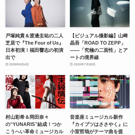
戸塚純貴＆渡邊圭祐の二人
【ビジュアル撮影編】山﨑
芝居で『The Four of Us』
晶吾「ROAD TO ZEPP」
日本初演！福田響志の初演
――「究極の二面性」とア
出で
ートの境界線
2026年8月4日
2026年7月30日
村山彩希＆岡田奈々
音楽座ミュージカル新作
の“YUNARIS”結成！つか
『カイブツはささやく』に
こうへい革命ミュージカル
小室哲哉がテーマ曲を提