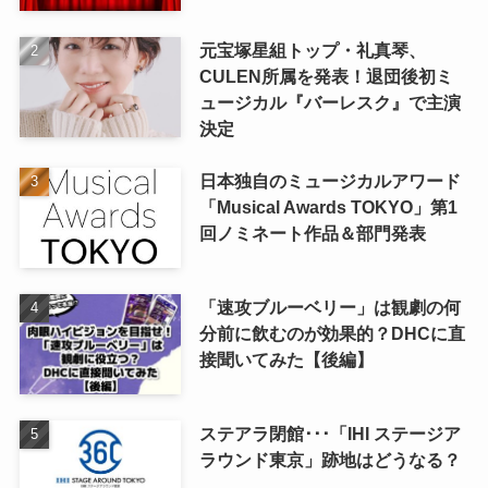
元宝塚星組トップ・礼真琴、
CULEN所属を発表！退団後初ミ
ュージカル『バーレスク』で主演
決定
日本独自のミュージカルアワード
「Musical Awards TOKYO」第1
回ノミネート作品＆部門発表
「速攻ブルーベリー」は観劇の何
分前に飲むのが効果的？DHCに直
接聞いてみた【後編】
ステアラ閉館･･･「IHI ステージア
ラウンド東京」跡地はどうなる？