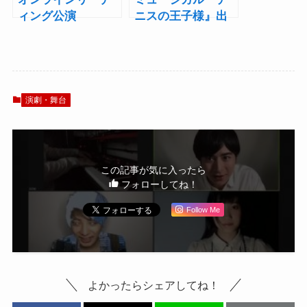
ィング公演
ニスの王子様』出
vol.2『ピアニシ
演者名鑑【青学
モ』に村井良大、
（せいがく）編】
小泉萌香、若宮亮
――「テニミュ出
が出演決定
た人あるある」と
ともに振り返る
演劇・舞台
この記事が気に入ったら
フォローしてね！
Follow Me
よかったらシェアしてね！