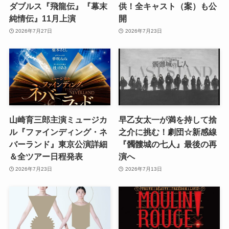
ダブルス『飛龍伝』『幕末
供！全キャスト（案）も公
純情伝』11月上演
開
2026年7月27日
2026年7月23日
山崎育三郎主演ミュージカ
早乙女太一が満を持して捨
ル『ファインディング・ネ
之介に挑む！劇団☆新感線
バーランド』東京公演詳細
『髑髏城の七人』最後の再
＆全ツアー日程発表
演へ
2026年7月23日
2026年7月13日