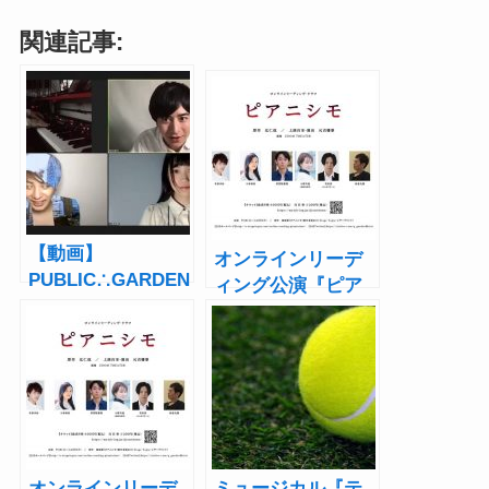
関連記事:
【動画】
オンラインリーデ
PUBLIC∴GARDEN
ィング公演『ピア
! オンラインリーデ
ニシモ』村井良
ィング公演
大、米原幸佑、小
vol.2『ピアニシ
泉萌香ら全キャス
モ』オンライン公
トコメント到着
開ゲネプロ
オンラインリーデ
ミュージカル『テ