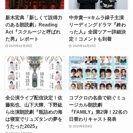
新木宏典「新しくて説得力
中井貴一×キムラ緑子主演
のある朗読劇」Reading
リーディングドラマ『終わ
Act『スクルージと呼ばれ
った人』全国ツアー詳細決
た男』レポート
定！コメントも到着
2025年12月29日
2025年10月23日
全公演ライブ配信決定！佐
コブクロの名曲で紡ぐミュ
藤拓也、山下大輝、下野紘
ージカル朗読劇
ら出演朗読劇『瓶詰めの海
『FAMILY』第2弾！22名の
は寝室でリュズタンの夢を
日替わりキャスト発表
うたった2025』
2025年6月9日