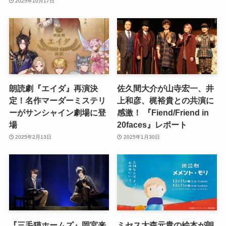
2025年10月17日
朗読劇『エイダ』再演決
佐久間大介が山寺宏一、井
定！名作マーダーミステリ
上和彦、梶裕貴との共演に
ーがサンシャイン劇場に登
感激！ 『Fiend/Friend in
場
20faces』レポート
2025年2月13日
2025年1月30日
『三毛猫ホームズ』岡宮来
ミセス大森元貴の絵本が朗