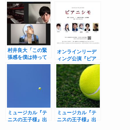
村井良大「この緊
オンラインリーデ
張感を僕は待って
ィング公演『ピア
いたんだな」辻仁
ニシモ』村井良
成の『ピアニシ
大、米原幸佑、小
モ』朗読劇オンラ
泉萌香ら全キャス
イン上演レポート
トコメント到着
ミュージカル『テ
ミュージカル『テ
ニスの王子様』出
ニスの王子様』出
演者名鑑【氷帝学
演者名鑑【青学