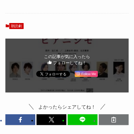
園編】――「テニ
（せいがく）編】
ミュ出た人あるあ
――「テニミュ出
る」とともに振り
た人あるある」と
返る
ともに振り返る
朗読劇
この記事が気に入ったら
フォローしてね！
Follow Me
よかったらシェアしてね！