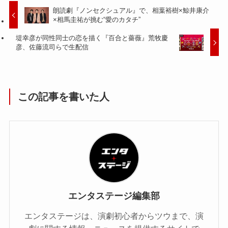
朗読劇『ノンセクシュアル』で、相葉裕樹×鯨井康介
×相馬圭祐が挑む“愛のカタチ”
堤幸彦が同性同士の恋を描く『百合と薔薇』荒牧慶
彦、佐藤流司らで生配信
この記事を書いた人
エンタステージ編集部
エンタステージは、演劇初心者からツウまで、演