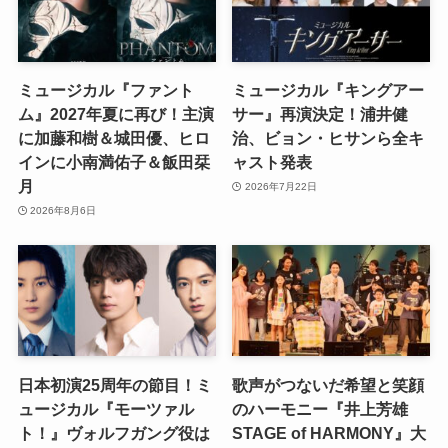
ミュージカル『ファント
ミュージカル『キングアー
ム』2027年夏に再び！主演
サー』再演決定！浦井健
に加藤和樹＆城田優、ヒロ
治、ビョン・ヒサンら全キ
インに小南満佑子＆飯田栞
ャスト発表
月
2026年7月22日
2026年8月6日
日本初演25周年の節目！ミ
歌声がつないだ希望と笑顔
ュージカル『モーツァル
のハーモニー『井上芳雄
ト！』ヴォルフガング役は
STAGE of HARMONY』大