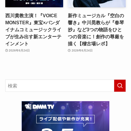
西川貴教主演！『VOICE
新作ミュージカル『空白の
MONSTER』東宝×バンダ
響き』中川晃教らが『春琴
イナムコミュージックライ
抄』など3つの物語をひと
ブが生み出す新エンターテ
つの音楽に！創作の尊厳を
インメント
描く【稽古場レポ】
2026年6月24日
2026年6月24日