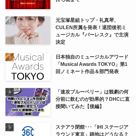
元宝塚星組トップ・礼真琴、
CULEN所属を発表！退団後初ミ
ュージカル『バーレスク』で主演
決定
日本独自のミュージカルアワード
「Musical Awards TOKYO」第1
回ノミネート作品＆部門発表
「速攻ブルーベリー」は観劇の何
分前に飲むのが効果的？DHCに直
接聞いてみた【後編】
ステアラ閉館･･･「IHI ステージア
ラウンド東京」跡地はどうなる？