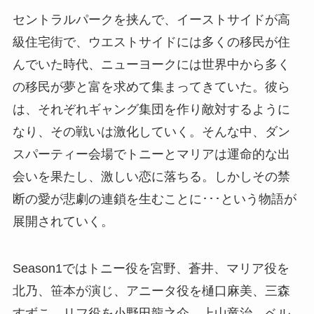
セントラルパークを挟んで、イーストサイドが⾼
級住宅街で、ウエストサイドには多くの移⺠が住
んでいた時代、ニューヨークには世界中から多く
の移民が夢と富を求めて集まってきていた。彼ら
は、それぞれギャング集団を作り敵対するように
なり、その戦いは激化していく。そんな中、ダン
スパーティー会場でトニーとマリアは運命的な出
会いを果たし、激しい恋に落ちる。しかしその禁
断の愛が悲劇の連鎖を生むことに･･･という物語が
展開されていく。
Season1ではトニー役を宮野、蒼井、マリア役を
北乃、笹本が演じ、アニータ役を樋口麻美、三森
すずこ、リフ役を小野田龍之介、上山竜治、ベル