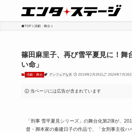
TOP
演劇・舞台
篠田麻里子、再び雪平夏見に！舞
い命」
2019年2月26日
2024年7月26
演劇・舞台
アンフェアな月
当ページには広告が含まれています
「刑事 雪平夏見シリーズ」の舞台化第2弾が、20
督・脚本家の秦建日子の作品で、「女刑事主役ハ