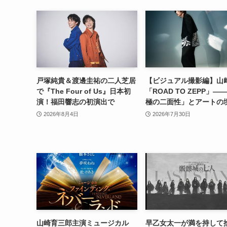
戸塚純貴＆渡邊圭祐の二人芝居
【ビジュアル撮影編】山
で『The Four of Us』日本初
「ROAD TO ZEPP」―
演！福田響志の初演出で
極の二面性」とアートの
2026年8月4日
2026年7月30日
山崎育三郎主演ミュージカル
早乙女太一が満を持して