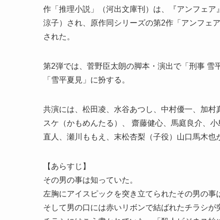
作「推理小説」（河出文庫刊）は、『アンフェア
涼子）され、原作同シリーズの第2作「アンフェア
された。
第2弾では、菅野臣太朗の脚本・演出で「刑事 雪
「雪平夏見」に扮する。
共演には、松田凌、水谷あつし、中村優一、加村真美
スケ（かもめんたる）、 齋藤健心、馬庭良介、
直人、瀬川ももえ、末松杏梨（子役）山口馬木也
【あらすじ】
その男の事は知っていた。
左胸にアイスピックを突き立てられたその男の事
そして男の口には赤いリボンで結ばれたチラシが