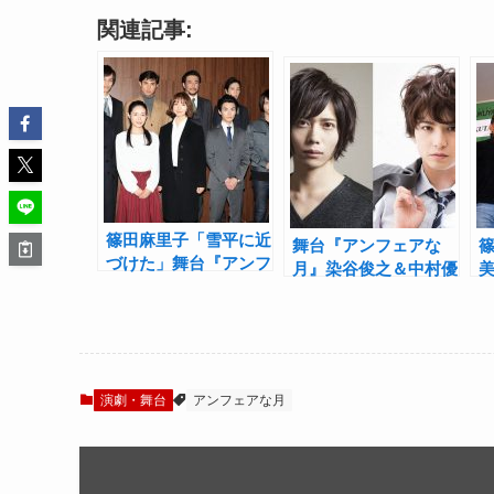
関連記事:
篠田麻里子「雪平に近
舞台『アンフェアな
づけた」舞台『アンフ
月』染谷俊之＆中村優
ェな月』第2弾「殺し
一インタビュー！「舞
てもいい命」開幕
台は舞台、ドラマはド
ラマ、小説は小説、そ
れぞれの良さを」
演劇・舞台
アンフェアな月