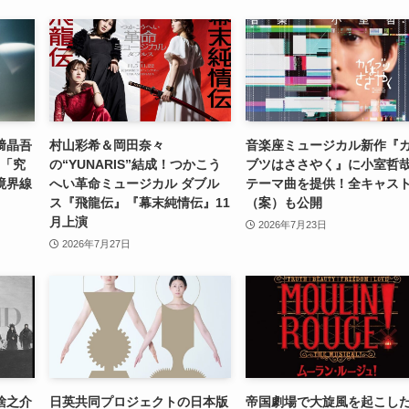
﨑晶吾
村山彩希＆岡田奈々
音楽座ミュージカル新作『
―「究
の“YUNARIS”結成！つかこう
ブツはささやく』に小室哲
境界線
へい革命ミュージカル ダブル
テーマ曲を提供！全キャス
ス『飛龍伝』『幕末純情伝』11
（案）も公開
月上演
2026年7月23日
2026年7月27日
捨之介
日英共同プロジェクトの日本版
帝国劇場で大旋風を起こし