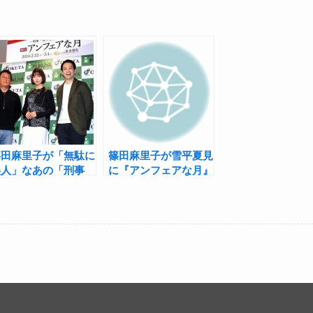
篠田麻里子が「無駄に
篠田麻里子が雪平夏見
美人」なあの「刑事
に『アンフェアな月』
雪平夏見」に！『アン
舞台化！安藤刑事役は
フェアな月』製作発表
染谷俊之