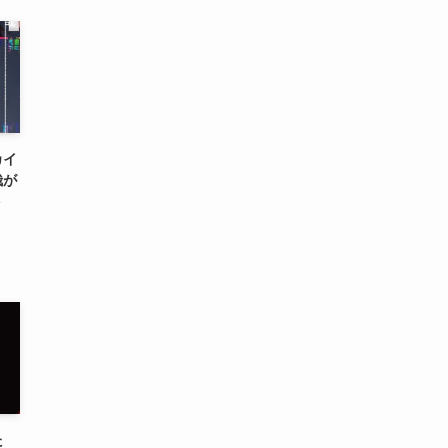
カイ
哉が
ト
た