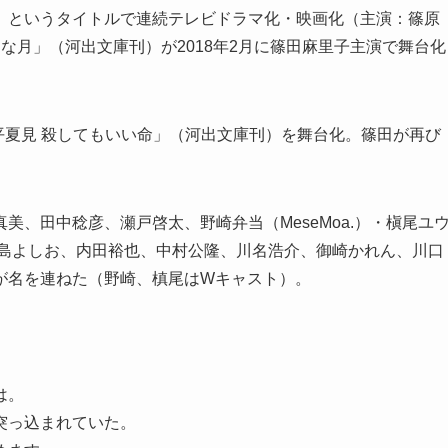
』というタイトルで連続テレビドラマ化・映画化（主演：篠原
な月」（河出文庫刊）が2018年2月に篠田麻里子主演で舞台化
平夏見 殺してもいい命」（河出文庫刊）を舞台化。篠田が再び
、田中稔彦、瀬戸啓太、野崎弁当（MeseMoa.）・槇尾ユ
小島よしお、内田裕也、中村公隆、川名浩介、御崎かれん、川口
が名を連ねた（野崎、槙尾はWキャスト）。
は。
突っ込まれていた。