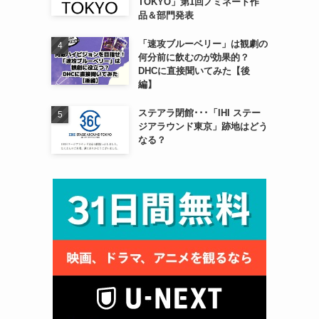
TOKYO」第1回ノミネート作
品＆部門発表
「速攻ブルーベリー」は観劇の
何分前に飲むのが効果的？
DHCに直接聞いてみた【後
編】
ステアラ閉館･･･「IHI ステー
ジアラウンド東京」跡地はどう
なる？