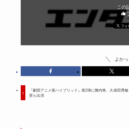
この
よかっ
『劇団アニメ座ハイブリッド』第2弾に陳内将、久保田秀敏
里ら出演