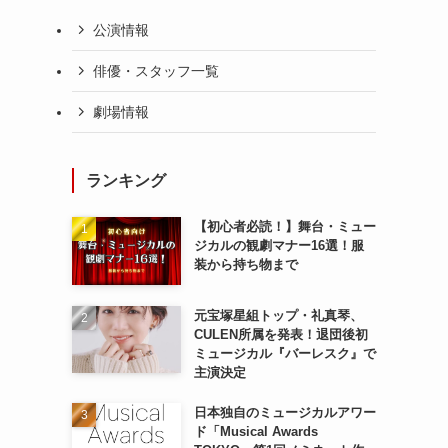
公演情報
俳優・スタッフ一覧
劇場情報
ランキング
【初心者必読！】舞台・ミュー
ジカルの観劇マナー16選！服
装から持ち物まで
元宝塚星組トップ・礼真琴、
CULEN所属を発表！退団後初
ミュージカル『バーレスク』で
主演決定
日本独自のミュージカルアワー
ド「Musical Awards