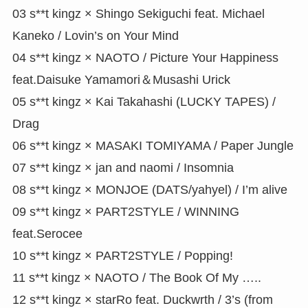
03 s**t kingz × Shingo Sekiguchi feat. Michael
Kaneko / Lovin’s on Your Mind
04 s**t kingz × NAOTO / Picture Your Happiness
feat.Daisuke Yamamori＆Musashi Urick
05 s**t kingz × Kai Takahashi (LUCKY TAPES) /
Drag
06 s**t kingz × MASAKI TOMIYAMA / Paper Jungle
07 s**t kingz × jan and naomi / Insomnia
08 s**t kingz × MONJOE (DATS/yahyel) / I’m alive
09 s**t kingz × PART2STYLE / WINNING
feat.Serocee
10 s**t kingz × PART2STYLE / Popping!
11 s**t kingz × NAOTO / The Book Of My …..
12 s**t kingz × starRo feat. Duckwrth / 3’s (from