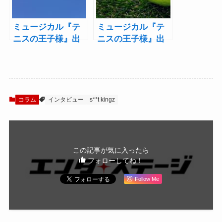
ミュージカル『テ
ミュージカル『テ
ニスの王子様』出
ニスの王子様』出
演者名鑑【氷帝学
演者名鑑【青学
園編】――「テニ
（せいがく）編】
ミュ出た人あるあ
――「テニミュ出
る」とともに振り
た人あるある」と
返る
ともに振り返る
コラム
インタビュー
s**t kingz
この記事が気に入ったら
フォローしてね！
Follow Me