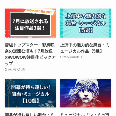
雪組トップスター・彩風咲
上演中の魅力的な舞台・ミ
奈の退団公演も！7月放送
ュージカル作品【5選】
のWOWOW注目作ピックア
2024年6月30日
ップ
2024年7月6日
開幕が待ち遠しい舞台・ミ
ミュージカル『レ・ミゼラ