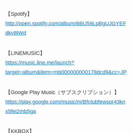
【Spotify】
http://open.spotify.com/album/6BU59LpBgUJGYEF
dkv8tWd
【LINEMUSIC】
https://music.line.me/launch?
target=album&item=mb000000000178dcd9&cc=JP
【Google Play Music（サブスクリプション）】
https://play.google.com/music/m/Bfctubfewsor43kn
x5fei2mb5ga
【KKBOX】