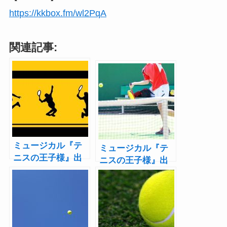
https://kkbox.fm/wl2PqA
関連記事:
ミュージカル『テ
ミュージカル『テ
ニスの王子様』出
ニスの王子様』出
演者名鑑【立海
演者名鑑【六角
編】――「テニミ
編】――「テニミ
ュ出た人あるあ
ュ出た人あるあ
る」とともに振り
る」とともに振り
返る
返る