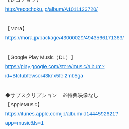
http://recochoku.jp/album/A1011123720/
【Mora】
https://mora.jp/package/43000029/4943566171363/
【Google Play Music（DL）】
https://play.google.com/store/music/album?
id=Bfctubfewsor43knx5fei2mb5ga
◆サブスクリプション ※特典映像なし
【AppleMusic】
https://itunes.apple.com/jp/album/id1444592621?
app=music&ls=1