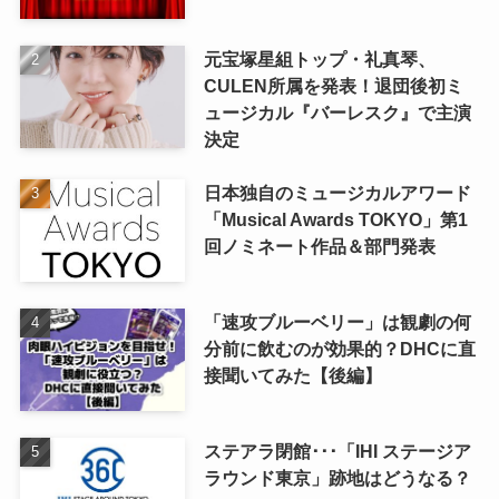
元宝塚星組トップ・礼真琴、
CULEN所属を発表！退団後初ミ
ュージカル『バーレスク』で主演
決定
日本独自のミュージカルアワード
「Musical Awards TOKYO」第1
回ノミネート作品＆部門発表
「速攻ブルーベリー」は観劇の何
分前に飲むのが効果的？DHCに直
接聞いてみた【後編】
ステアラ閉館･･･「IHI ステージア
ラウンド東京」跡地はどうなる？