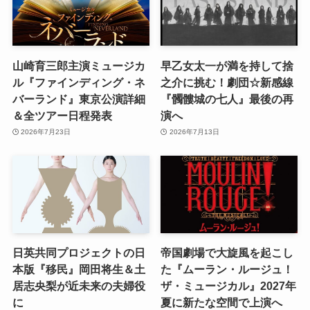
山崎育三郎主演ミュージカ
早乙女太一が満を持して捨
ル『ファインディング・ネ
之介に挑む！劇団☆新感線
バーランド』東京公演詳細
『髑髏城の七人』最後の再
＆全ツアー日程発表
演へ
2026年7月23日
2026年7月13日
日英共同プロジェクトの日
帝国劇場で大旋風を起こし
本版『移民』岡田将生＆土
た『ムーラン・ルージュ！
居志央梨が近未来の夫婦役
ザ・ミュージカル』2027年
に
夏に新たな空間で上演へ