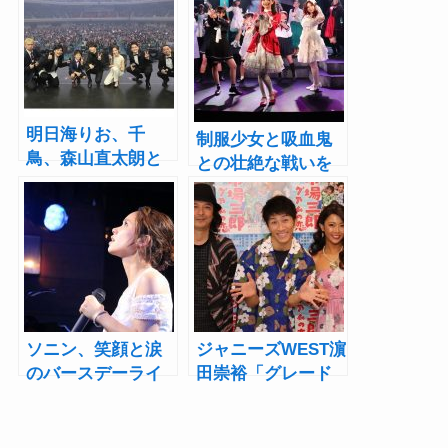
明日海りお、千
制服少女と吸血鬼
鳥、森山直太朗と
との壮絶な戦いを
豪華コラボ！『山
描くアリスインプ
崎育三郎 THIS IS
ロジェクト『真約
IKU 日本武道館』
魔銃ドナー』開幕
レポート
ソニン、笑顔と涙
ジャニーズWEST濵
のバースデーライ
田崇裕「グレード
ブレポート「次の
アップしてま
段階を踏めるよう
す！」『歌喜劇／
な年に」
市場三郎～グアム