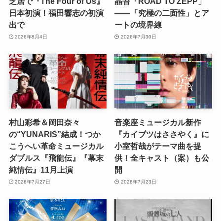
芝居で『The Four of Us』
晶吾「ROAD TO ZEPP」
日本初演！福田響志の初演
――「究極の二面性」とア
出で
ートの境界線
2026年8月4日
2026年7月30日
村山彩希＆岡田奈々
音楽座ミュージカル新作
の“YUNARIS”結成！つか
『カイブツはささやく』に
こうへい革命ミュージカル
小室哲哉がテーマ曲を提
ダブルス『飛龍伝』『幕末
供！全キャスト（案）も公
純情伝』11月上演
開
2026年7月27日
2026年7月23日