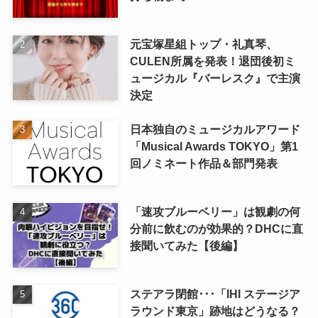
元宝塚星組トップ・礼真琴、
CULEN所属を発表！退団後初ミ
ュージカル『バーレスク』で主演
決定
日本独自のミュージカルアワード
「Musical Awards TOKYO」第1
回ノミネート作品＆部門発表
「速攻ブルーベリー」は観劇の何
分前に飲むのが効果的？DHCに直
接聞いてみた【後編】
ステアラ閉館･･･「IHI ステージア
ラウンド東京」跡地はどうなる？