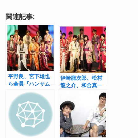
関連記事:
平野良、宮下雄也
伊崎龍次郎、松村
ら全員『ハンサム
龍之介、和合真一
落語』経験者！第
らが初参加『ハン
十幕を迎えた熱い
サム落語 第九幕』
セッション、開幕
開幕