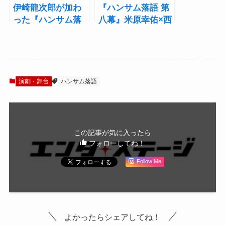
伊崎龍次郎が加わ
『ハンサム落語 第
った『ハンサム落
八幕』米原幸佑×西
語 第九幕』キャス
山丈也にインタビ
ト10名の艶やかな
ュー！ハンサム落
ビジュアルを公
語の持つ“ギャンブ
開！
ルなライブ感”と
は･･･？
演劇・舞台
ハンサム落語
この記事が気に入ったら
フォローしてね！
Follow Me
よかったらシェアしてね！