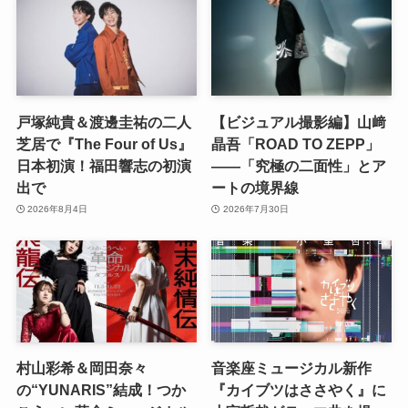
戸塚純貴＆渡邊圭祐の二人
【ビジュアル撮影編】山﨑
芝居で『The Four of Us』
晶吾「ROAD TO ZEPP」
日本初演！福田響志の初演
――「究極の二面性」とア
出で
ートの境界線
2026年8月4日
2026年7月30日
村山彩希＆岡田奈々
音楽座ミュージカル新作
の“YUNARIS”結成！つか
『カイブツはささやく』に