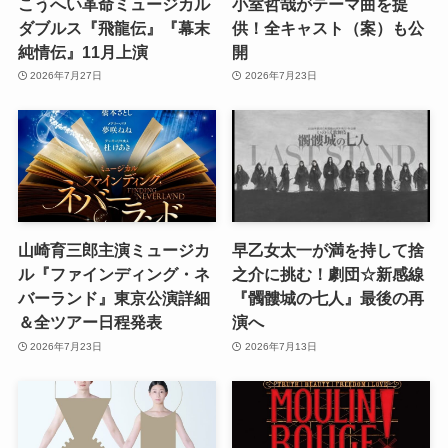
こうへい革命ミュージカル
小室哲哉がテーマ曲を提
ダブルス『飛龍伝』『幕末
供！全キャスト（案）も公
純情伝』11月上演
開
2026年7月27日
2026年7月23日
山崎育三郎主演ミュージカ
早乙女太一が満を持して捨
ル『ファインディング・ネ
之介に挑む！劇団☆新感線
バーランド』東京公演詳細
『髑髏城の七人』最後の再
＆全ツアー日程発表
演へ
2026年7月23日
2026年7月13日