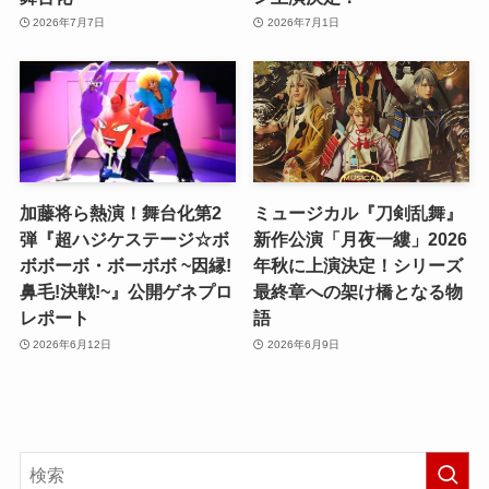
2026年7月7日
2026年7月1日
加藤将ら熱演！舞台化第2
ミュージカル『刀剣乱舞』
弾『超ハジケステージ☆ボ
新作公演「月夜一縷」2026
ボボーボ・ボーボボ ~因縁!
年秋に上演決定！シリーズ
鼻毛!決戦!~』公開ゲネプロ
最終章への架け橋となる物
レポート
語
2026年6月12日
2026年6月9日