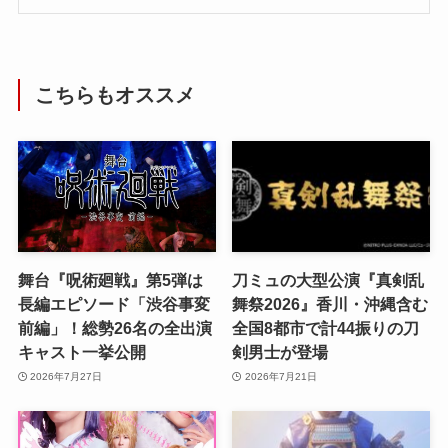
こちらもオススメ
舞台『呪術廻戦』第5弾は
刀ミュの大型公演『真剣乱
長編エピソード「渋谷事変
舞祭2026』香川・沖縄含む
前編」！総勢26名の全出演
全国8都市で計44振りの刀
キャスト一挙公開
剣男士が登場
2026年7月27日
2026年7月21日