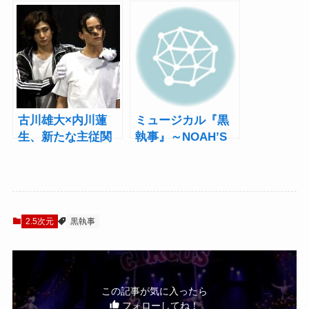
編、出航！古川雄
ARK CIRCUS～つ
大「想像以上のも
いに開幕！古川雄
のが出来上がっ
大、内川蓮生は
た」
「小学生とは思え
ない」
古川雄大×内川蓮
ミュージカル『黒
生、新たな主従関
執事』～NOAH’S
係に注目！ミュー
ARK CIRCUS～ス
ジカル『黒執事』
ネーク役・玉城裕
～NOAH’S ARK
規ビジュアル公開
CIRCUS～ 稽古場
＆陳内将、
レポート
TAKUYA（CROSS
2.5次元
黒執事
GENE）の出演が決
定
この記事が気に入ったら
フォローしてね！