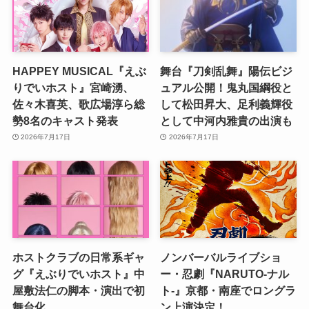
HAPPEY MUSICAL『えぶ
舞台『刀剣乱舞』陽伝ビジ
りでいホスト』宮崎湧、
ュアル公開！鬼丸国綱役と
佐々木喜英、歌広場淳ら総
して松田昇大、足利義輝役
勢8名のキャスト発表
として中河内雅貴の出演も
2026年7月17日
2026年7月17日
ホストクラブの日常系ギャ
ノンバーバルライブショ
グ『えぶりでいホスト』中
ー・忍劇『NARUTO-ナル
屋敷法仁の脚本・演出で初
ト-』京都・南座でロングラ
舞台化
ン上演決定！