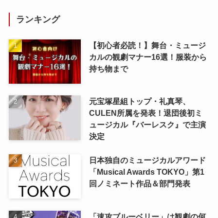
ランキング
【初心者必読！】舞台・ミュージ
カルの観劇マナー16選！服装から
持ち物まで
元宝塚星組トップ・礼真琴、
CULEN所属を発表！退団後初ミ
ュージカル『バーレスク』で主演
決定
日本独自のミュージカルアワード
「Musical Awards TOKYO」第1
回ノミネート作品＆部門発表
「速攻ブルーベリー」は観劇の何