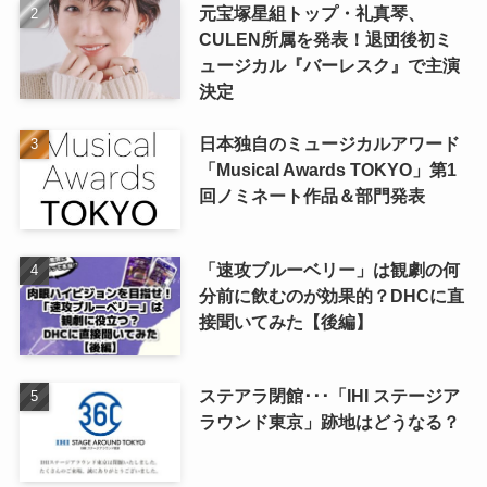
元宝塚星組トップ・礼真琴、
CULEN所属を発表！退団後初ミ
ュージカル『バーレスク』で主演
決定
日本独自のミュージカルアワード
「Musical Awards TOKYO」第1
回ノミネート作品＆部門発表
「速攻ブルーベリー」は観劇の何
分前に飲むのが効果的？DHCに直
接聞いてみた【後編】
ステアラ閉館･･･「IHI ステージア
ラウンド東京」跡地はどうなる？