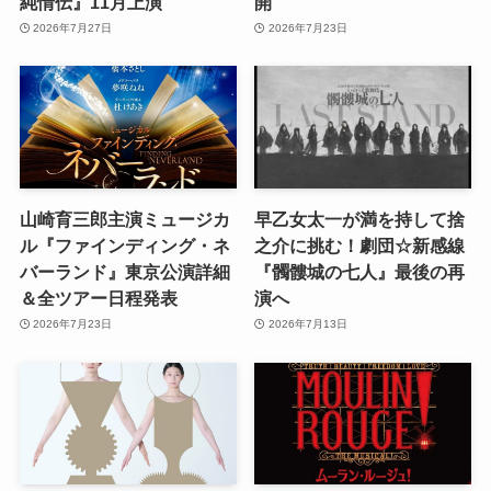
純情伝』11月上演
開
2026年7月27日
2026年7月23日
山崎育三郎主演ミュージカ
早乙女太一が満を持して捨
ル『ファインディング・ネ
之介に挑む！劇団☆新感線
バーランド』東京公演詳細
『髑髏城の七人』最後の再
＆全ツアー日程発表
演へ
2026年7月23日
2026年7月13日