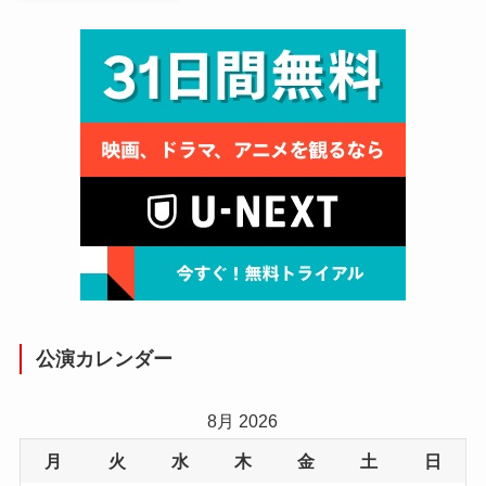
公演カレンダー
8月 2026
月
火
水
木
金
土
日