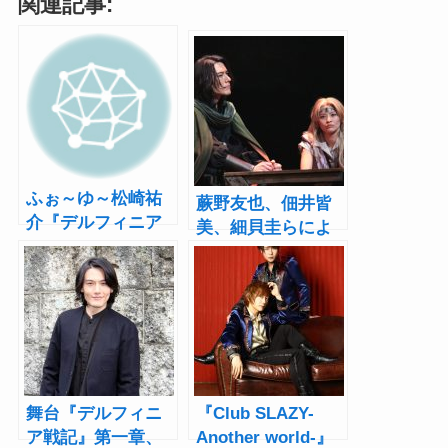
関連記事:
ふぉ～ゆ～松崎祐
蕨野友也、佃井皆
介『デルフィニア
美、細貝圭らによ
戦記』舞台化第2弾
る壮大な物語がつ
で初の舞台単独主
いに開幕！舞台
演
『デルフィニア戦
記』第一章
舞台『デルフィニ
『Club SLAZY-
ア戦記』第一章、
Another world-』