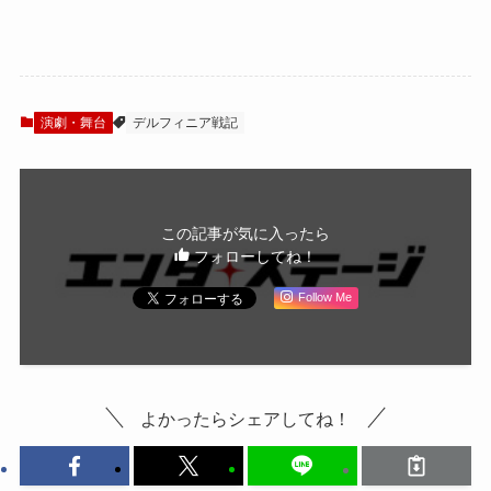
蕨野友也インタビ
大山真志×Kimeru
ュー！「小説の意
インタビュー！
図をしっかり汲ん
「今度の『Club
だものを」
SLAZY』はシリー
ズの節目になる」
演劇・舞台
デルフィニア戦記
この記事が気に入ったら
フォローしてね！
Follow Me
よかったらシェアしてね！