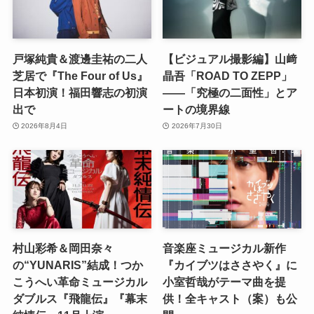
戸塚純貴＆渡邊圭祐の二人
【ビジュアル撮影編】山﨑
芝居で『The Four of Us』
晶吾「ROAD TO ZEPP」
日本初演！福田響志の初演
――「究極の二面性」とア
出で
ートの境界線
2026年8月4日
2026年7月30日
村山彩希＆岡田奈々
音楽座ミュージカル新作
の“YUNARIS”結成！つか
『カイブツはささやく』に
こうへい革命ミュージカル
小室哲哉がテーマ曲を提
ダブルス『飛龍伝』『幕末
供！全キャスト（案）も公