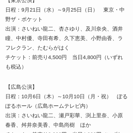
【東京公演】
日程：9月21日（水）～9月25日（日） 東京・中
野ザ・ポケット
出演：さいねい龍二、杏さゆり、及川奈央、酒井
瞳、中村優、寺田有希、久下恵美、小野由香、ラ
フレクラン、たむらがはく
チケット：前売り4,500円 当日4,800円（いずれ
も税込）
【広島公演】
日程：10月6日（木）～10月10日（月・祝） ぽる
ぽるホール（広島ホームテレビ内）
出演：さいねい龍二、瀬戸彩華、渕上里奈、小原
春香、舛井奈美香、中島尚樹 ほか