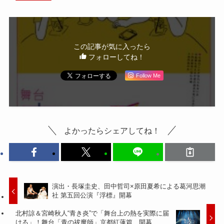
た！」
この記事が気に入ったら
フォローしてね！
Follow Me
よかったらシェアしてね！
演出・長塚圭史、田中哲司×原田夏希による葛河思潮
社 第五回公演『浮標』開幕
北村諒＆宮崎秋人“青き炎”で「舞台上の熱を実際に届
ける」！舞台「青の祓魔師」京都紅蓮篇、開幕