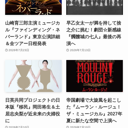
山崎育三郎主演ミュージカ
早乙女太一が満を持して捨
ル『ファインディング・ネ
之介に挑む！劇団☆新感線
バーランド』東京公演詳細
『髑髏城の七人』最後の再
＆全ツアー日程発表
演へ
2026年7月23日
2026年7月13日
日英共同プロジェクトの日
帝国劇場で大旋風を起こし
本版『移民』岡田将生＆土
た『ムーラン・ルージュ！
居志央梨が近未来の夫婦役
ザ・ミュージカル』2027年
に
夏に新たな空間で上演へ
2026年7月10日
2026年7月10日