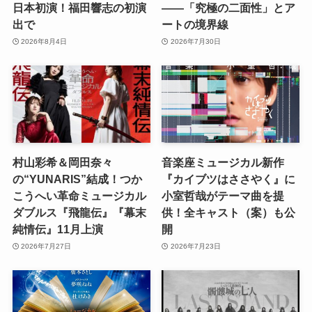
日本初演！福田響志の初演
――「究極の二面性」とア
出で
ートの境界線
2026年8月4日
2026年7月30日
村山彩希＆岡田奈々
音楽座ミュージカル新作
の“YUNARIS”結成！つか
『カイブツはささやく』に
こうへい革命ミュージカル
小室哲哉がテーマ曲を提
ダブルス『飛龍伝』『幕末
供！全キャスト（案）も公
純情伝』11月上演
開
2026年7月27日
2026年7月23日