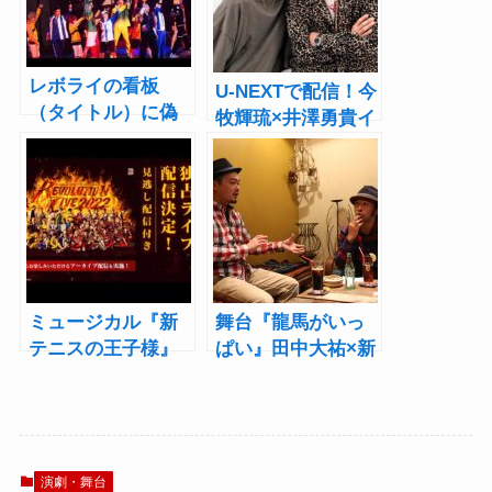
レボライの看板
U-NEXTで配信！今
（タイトル）に偽
牧輝琉×井澤勇貴イ
りなし！新テニミ
ンタビュー「新テ
ュ初のライブ公演
ニミュのレボライ
開幕
で幕張の海、荒れ
ます！」
ミュージカル『新
舞台『龍馬がいっ
テニスの王子様』
ぱい』田中大祐×新
Revolution Live
倉ケンタ×石井康
2022をU-NEXTが独
太 インタビュー
占ライブ配信
＜後編＞「カルピ
スの原液みたいな
人たちが集まっ
演劇・舞台