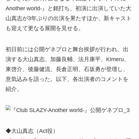
Another world-』と銘打ち、初演に出演していた大
山真志が3年ぶりの出演を果たすほか、新キャスト
も迎えて更なる展開を見せる。
初日前には公開ゲネプロと舞台挨拶が行われ、出
演する大山真志、加藤良輔、法月康平、Kimeru、
東啓介、後藤健流、長倉正明、石坂勇が登壇し、
意気込みを語った。以下、各出演者のコメントを
紹介。
◆大山真志（Act役）