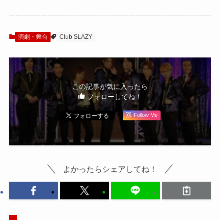
タビュー！「何が
「今度の『Club
起こってもSLAZY
SLAZY』はシリー
ならアリ！」
ズの節目になる」
演劇・舞台
Club SLAZY
この記事が気に入ったら
フォローしてね！
Follow Me
よかったらシェアしてね！