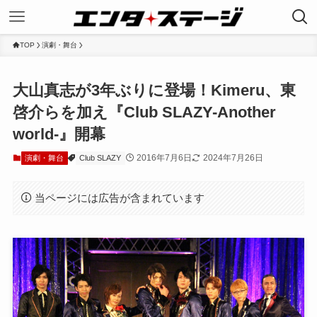
TOP
演劇・舞台
大山真志が3年ぶりに登場！Kimeru、東
啓介らを加え『Club SLAZY-Another
world-』開幕
2016年7月6日
2024年7月26日
演劇・舞台
Club SLAZY
当ページには広告が含まれています