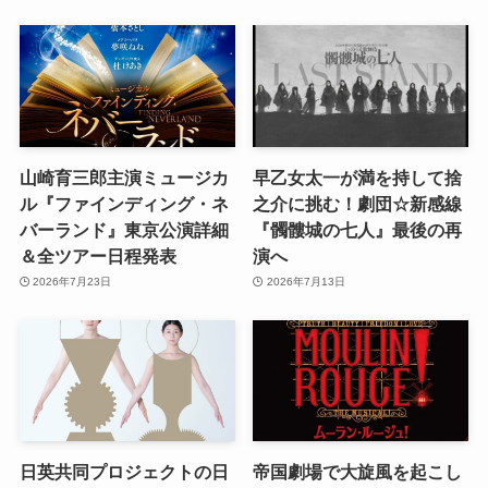
山崎育三郎主演ミュージカ
早乙女太一が満を持して捨
ル『ファインディング・ネ
之介に挑む！劇団☆新感線
バーランド』東京公演詳細
『髑髏城の七人』最後の再
＆全ツアー日程発表
演へ
2026年7月23日
2026年7月13日
日英共同プロジェクトの日
帝国劇場で大旋風を起こし