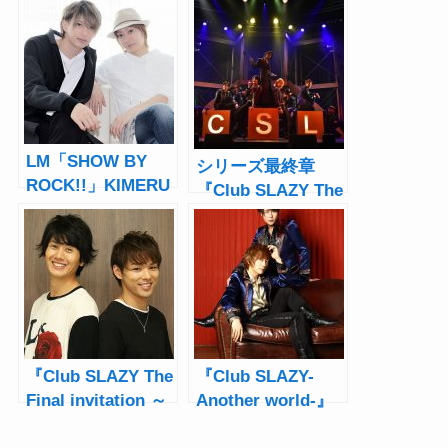
LM「SHOW BY
シリーズ最終章
ROCK!!」KIMERU
『Club SLAZY The
＆吉岡 佑インタビ
Final invitation～
ュー！前回公演の
Garnet～』遂に開
一歩先へ「カムウ
幕！太田基裕「た
ィズミー！」
くさんの感謝と愛
を込めて」
『Club SLAZY The
『Club SLAZY-
Final invitation ～
Another world-』
Garnet～』太田基
大山真志×Kimeru
裕＆加藤良輔イン
インタビュー！