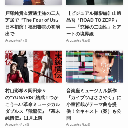
戸塚純貴＆渡邊圭祐の二人
【ビジュアル撮影編】山﨑
芝居で『The Four of Us』
晶吾「ROAD TO ZEPP」
日本初演！福田響志の初演
――「究極の二面性」とア
出で
ートの境界線
2026年8月4日
2026年7月30日
村山彩希＆岡田奈々
音楽座ミュージカル新作
の“YUNARIS”結成！つか
『カイブツはささやく』に
こうへい革命ミュージカル
小室哲哉がテーマ曲を提
ダブルス『飛龍伝』『幕末
供！全キャスト（案）も公
純情伝』11月上演
開
2026年7月27日
2026年7月23日