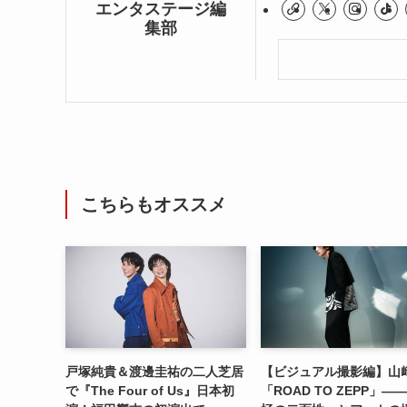
エンタステージ編
集部
こちらもオススメ
戸塚純貴＆渡邊圭祐の二人芝居
【ビジュアル撮影編】山
で『The Four of Us』日本初
「ROAD TO ZEPP」―