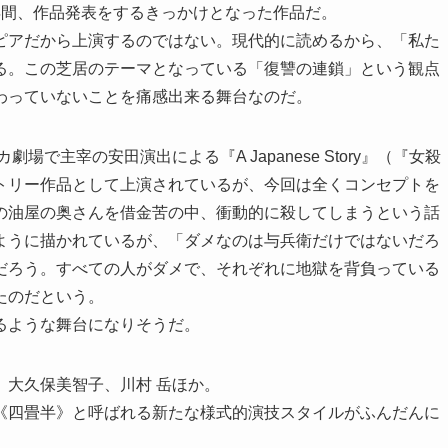
年間、作品発表をするきっかけとなった作品だ。
ピアだから上演するのではない。現代的に読めるから、「私た
る。この芝居のテーマとなっている「復讐の連鎖」という観点
わっていないことを痛感出来る舞台なのだ。
場で主宰の安田演出による『A Japanese Story』（『女殺
トリー作品として上演されているが、今回は全くコンセプトを
の油屋の奥さんを借金苦の中、衝動的に殺してしまうという話
ように描かれているが、「ダメなのは与兵衛だけではないだろ
だろう。すべての人がダメで、それぞれに地獄を背負っている
たのだという。
るような舞台になりそうだ。
、大久保美智子、川村 岳ほか。
《四畳半》と呼ばれる新たな様式的演技スタイルがふんだんに