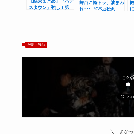
【結果まとめ】『ハデ
舞台に軽トラ、油まみ
スタウン』強し！第
れ･･･『GS近松商
73回トニー賞授賞式
店』鄭義信インタビュ
ノミネート一覧・受賞
ー「人間の生きるエネ
結果
ルギーを感じていただ
ければ」
演劇・舞台
この
よかっ