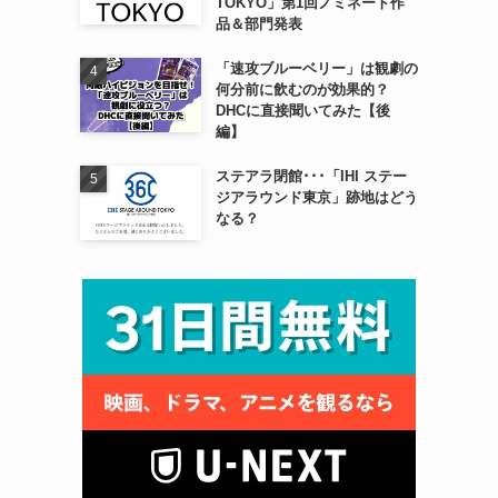
TOKYO」第1回ノミネート作
品＆部門発表
「速攻ブルーベリー」は観劇の
何分前に飲むのが効果的？
DHCに直接聞いてみた【後
編】
ステアラ閉館･･･「IHI ステー
ジアラウンド東京」跡地はどう
なる？