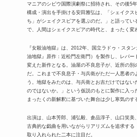
マニアのシビウ国際演劇祭に招待され、その後5
構成・演出を手掛ける安田雅弘は、「シェイクス
ち」がシェイクスピアを選ぶのだ。」と語ってい
で、人間はシェイクスピアの時代と、まったく変
『女殺油地獄』は、2012年、国立ラドゥ・スタンカ劇
油地獄』原作：近松門左衛門）を製作し、レパー
変えた新作となる。油屋の不良息子が、近所の別
だ。これまで不良息子・与兵衛がただ一人悪者の
う。地獄をみたのは、与兵衛とお吉だけではない
のではないか。」という仮説のもとに製作に入っ
まったくの新解釈に基づいた舞台は少し寒気のす
出演は、山本芳郎、浦弘毅、倉品淳子、山口笑美
古典的な戯曲を用いながらリアリズムを追求する
取り入れられた二本に注目だ。