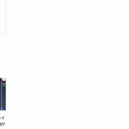
カイ
哉が