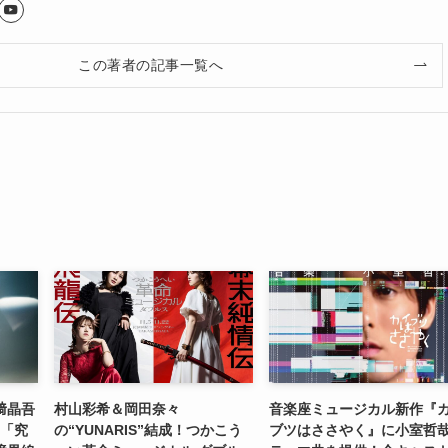
この著者の記事一覧へ
﨑晶吾
村山彩希＆岡田奈々
音楽座ミュージカル新作『
―「究
の“YUNARIS”結成！つかこう
ブツはささやく』に小室哲