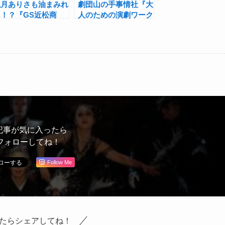
観月ありさも油まみれ
劇団山の手事情社『大
に！？『GS近松商
人のための演劇ワーク
店』製作発表
ショップ』で自分を再
発見！
記事が気に入ったら
フォローしてね！
Follow Me
たらシェアしてね！