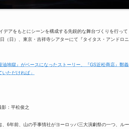
アイデアをもとにシーンを構成する先鋭的な舞台づくりを行って
～8日（日）、東京・吉祥寺シアターにて『タイタス・アンドロニ
殺油地獄』がベースになったストーリー、『GS近松商店』鄭義
ていただければ」
撮影：平松俊之
は、6年前、山の手事情社がヨーロッパ三大演劇祭の一つ、ル