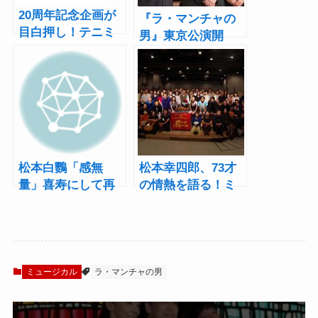
20周年記念企画が
『ラ・マンチャの
目白押し！テニミ
男』東京公演開
ュシリーズの1000
幕！松本白鸚
曲超えの音楽・72
「（この舞台も）
本の映像を配信
僕にとっては夢の
ひとつ」
松本白鸚「感無
松本幸四郎、73才
量」喜寿にして再
の情熱を語る！ミ
びミュージカル
ュージカル『ラ・
『ラ・マンチャの
マンチャの男』公
男』に
開稽古
ミュージカル
ラ・マンチャの男