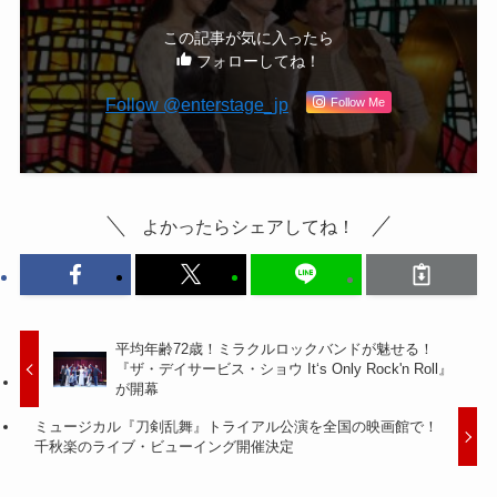
この記事が気に入ったら
フォローしてね！
Follow Me
よかったらシェアしてね！
平均年齢72歳！ミラクルロックバンドが魅せる！
『ザ・デイサービス・ショウ It‘s Only Rock'n Roll』
が開幕
ミュージカル『刀剣乱舞』トライアル公演を全国の映画館で！
千秋楽のライブ・ビューイング開催決定