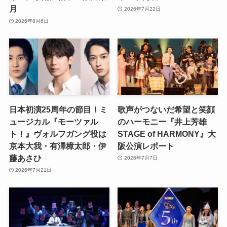
月
2026年7月22日
2026年8月6日
日本初演25周年の節目！ミ
歌声がつないだ希望と笑顔
ュージカル『モーツァル
のハーモニー『井上芳雄
ト！』ヴォルフガング役は
STAGE of HARMONY』大
京本大我・有澤樟太郎・伊
阪公演レポート
藤あさひ
2026年7月7日
2026年7月21日