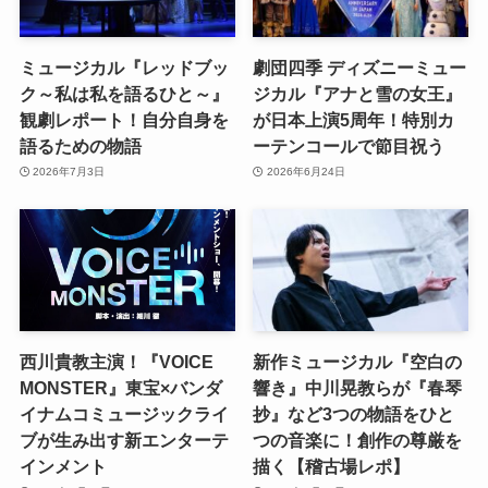
ミュージカル『レッドブッ
劇団四季 ディズニーミュー
ク～私は私を語るひと～』
ジカル『アナと雪の女王』
観劇レポート！自分自身を
が日本上演5周年！特別カ
語るための物語
ーテンコールで節目祝う
2026年7月3日
2026年6月24日
西川貴教主演！『VOICE
新作ミュージカル『空白の
MONSTER』東宝×バンダ
響き』中川晃教らが『春琴
イナムコミュージックライ
抄』など3つの物語をひと
ブが生み出す新エンターテ
つの音楽に！創作の尊厳を
インメント
描く【稽古場レポ】