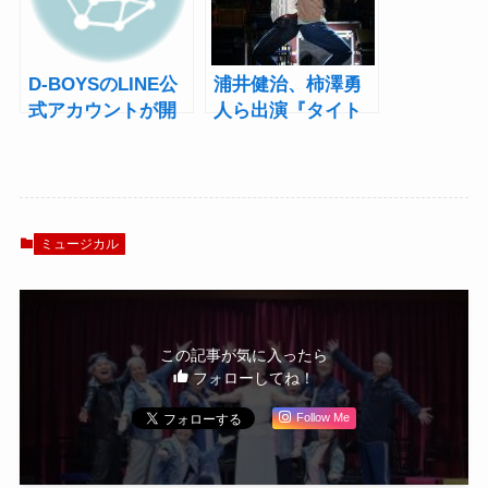
D-BOYSのLINE公
浦井健治、柿澤勇
式アカウントが開
人ら出演『タイト
設！瀬戸康史、荒
ル・オブ・ショ
木宏文ら出演の
ウ』開幕
LINE LIVE特番も配
信決定！
ミュージカル
この記事が気に入ったら
フォローしてね！
Follow Me