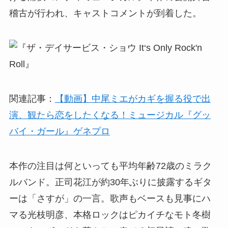
稽古が行われ、キャストコメントが到着した。
関連記事：
【動画】中尾ミエがカギを握る役で出
演、観たら恋をしたくなる！ミュージカル『グッ
バイ・ガール』ゲネプロ
本作の注目は何といっても平均年齢72歳のミラク
ルバンド。正司花江が約30年ぶりに披露するギタ
ーは「さすが」の一言。歌声もベースも見事にハ
マる光枝明彦、本格ロックはピカイチなモト冬樹