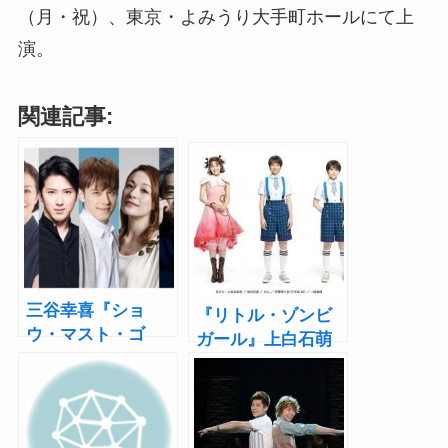
（月・祝）、東京・よみうり大手町ホールにて上
演。
関連記事:
三谷幸喜『ショ
『リトル・ゾンビ
ウ・マスト・ゴ
ガール』上白石萌
ー・オン』に鈴木
音＆熊谷彩春＆の
京香、尾上松也、
ん＆伊藤理々杏ら
ウエンツ瑛士ら参
のキュートなビジ
加
ュアル公開