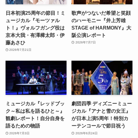
日本初演25周年の節目！ミ
歌声がつないだ希望と笑顔
ュージカル『モーツァル
のハーモニー『井上芳雄
ト！』ヴォルフガング役は
STAGE of HARMONY』大
京本大我・有澤樟太郎・伊
阪公演レポート
藤あさひ
2026年7月7日
2026年7月21日
ミュージカル『レッドブッ
劇団四季 ディズニーミュー
ク～私は私を語るひと～』
ジカル『アナと雪の女王』
観劇レポート！自分自身を
が日本上演5周年！特別カ
語るための物語
ーテンコールで節目祝う
2026年7月3日
2026年6月24日