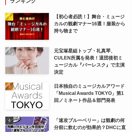
ランキング
【初心者必読！】舞台・ミュージ
カルの観劇マナー16選！服装から
持ち物まで
元宝塚星組トップ・礼真琴、
CULEN所属を発表！退団後初ミ
ュージカル『バーレスク』で主演
決定
日本独自のミュージカルアワード
「Musical Awards TOKYO」第1
回ノミネート作品＆部門発表
「速攻ブルーベリー」は観劇の何
分前に飲むのが効果的？DHCに直