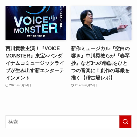
西川貴教主演！『VOICE
新作ミュージカル『空白の
MONSTER』東宝×バンダ
響き』中川晃教らが『春琴
イナムコミュージックライ
抄』など3つの物語をひと
ブが生み出す新エンターテ
つの音楽に！創作の尊厳を
インメント
描く【稽古場レポ】
2026年6月24日
2026年6月24日