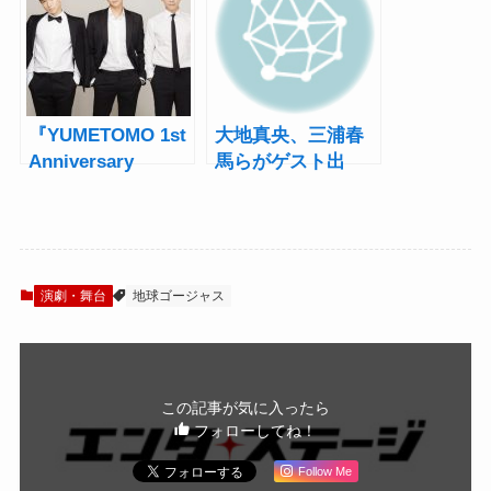
ゲネプロレポート
GALA（ガラ）』新
エンタメ舞台が開
幕
『YUMETOMO 1st
大地真央、三浦春
Anniversary
馬らがゲスト出
Concert』ペ・ドゥ
演！岸谷五朗・寺
フン×チョン・ドン
脇康文「地球ゴー
ファ×イ・ヒョンイ
ジャス」結成20周
ンタビュー！
年スペシャルコン
「想像以上の姿を
サート
演劇・舞台
地球ゴージャス
見せることを約束
します！ そし
て、満席だった
ら…」
この記事が気に入ったら
フォローしてね！
Follow Me