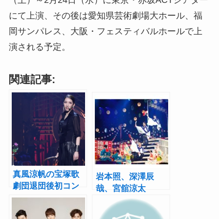
にて上演、その後は愛知県芸術劇場大ホール、福
岡サンパレス、大阪・フェスティバルホールで上
演される予定。
関連記事:
真風涼帆の宝塚歌
岩本照、深澤辰
劇団退団後初コン
哉、宮舘涼太
サート
SnowMan 3人が生
『unknown』公開
み出した『祭