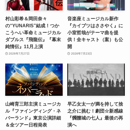
村山彩希＆岡田奈々
音楽座ミュージカル新作
の“YUNARIS”結成！つか
『カイブツはささやく』に
こうへい革命ミュージカル
小室哲哉がテーマ曲を提
ダブルス『飛龍伝』『幕末
供！全キャスト（案）も公
純情伝』11月上演
開
2026年7月27日
2026年7月23日
山崎育三郎主演ミュージカ
早乙女太一が満を持して捨
ル『ファインディング・ネ
之介に挑む！劇団☆新感線
バーランド』東京公演詳細
『髑髏城の七人』最後の再
＆全ツアー日程発表
演へ