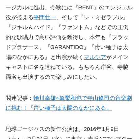
ージカルに進出、今秋には『RENT』のエンジェル
役が控える
平間壮一
、そして『レ・ミゼラブル』
『ジキル＆ハイド』『ファントム』などでの圧倒
的な歌唱力で高い評価を獲得し、本年も『ブラッ
ドブラザース』『GARANTIDO』『靑い種子は太
陽のなかにある』と出演が続く
マルシア
がメイン
キャストに名を連ねている。もちろん岸谷、寺脇
両名も出演するので楽しみにしたい。
関連記事：
蜷川幸雄×亀梨和也で寺山修司の音楽劇
に挑む！『靑い種子は太陽のなかにある』
地球ゴージャスの新作公演は、2016年1月9日
（土）～2月24日（水）に東京・赤坂ACTシアター