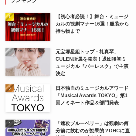
ランキング
【初心者必読！】舞台・ミュージ
カルの観劇マナー16選！服装から
持ち物まで
元宝塚星組トップ・礼真琴、
CULEN所属を発表！退団後初ミ
ュージカル『バーレスク』で主演
決定
日本独自のミュージカルアワード
「Musical Awards TOKYO」第1
回ノミネート作品＆部門発表
「速攻ブルーベリー」は観劇の何
分前に飲むのが効果的？DHCに直