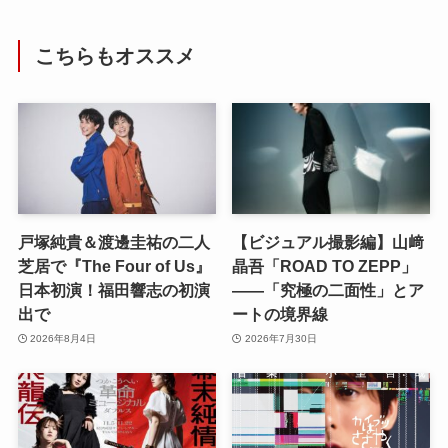
こちらもオススメ
戸塚純貴＆渡邊圭祐の二人
【ビジュアル撮影編】山﨑
芝居で『The Four of Us』
晶吾「ROAD TO ZEPP」
日本初演！福田響志の初演
――「究極の二面性」とア
出で
ートの境界線
2026年8月4日
2026年7月30日