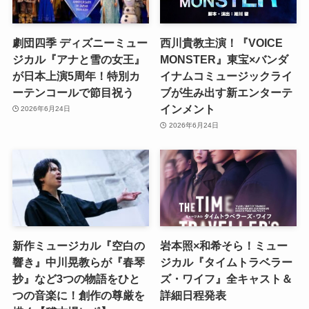
劇団四季 ディズニーミュー
西川貴教主演！『VOICE
ジカル『アナと雪の女王』
MONSTER』東宝×バンダ
が日本上演5周年！特別カ
イナムコミュージックライ
ーテンコールで節目祝う
ブが生み出す新エンターテ
インメント
2026年6月24日
2026年6月24日
新作ミュージカル『空白の
岩本照×和希そら！ミュー
響き』中川晃教らが『春琴
ジカル『タイムトラベラー
抄』など3つの物語をひと
ズ・ワイフ』全キャスト＆
つの音楽に！創作の尊厳を
詳細日程発表