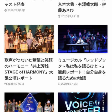
ャスト発表
京本大我・有澤樟太郎・伊
藤あさひ
2026年7月22日
2026年7月21日
歌声がつないだ希望と笑顔
ミュージカル『レッドブッ
のハーモニー『井上芳雄
ク～私は私を語るひと～』
STAGE of HARMONY』大
観劇レポート！自分自身を
阪公演レポート
語るための物語
2026年7月7日
2026年7月3日