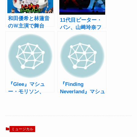
和田優希と林蓮音
11代目ピーター・
のＷ主演で舞台
パン、山﨑玲奈フ
『トンデモ？ピー
ライング！ミュー
ター・パン！』全
ジカル『ピータ
英・全米を爆笑さ
ー・パン』開幕
せたドタバタコメ
ディ日本初演
『Glee』マシュ
『Finding
ー・モリソン、
Neverland』マシュ
「すぐブロードウ
ー・モリソンの後
ェイに戻って来
任は『イントゥ・
る！」
ザ・ウッズ』のク
リス・パインに!?
ミュージカル