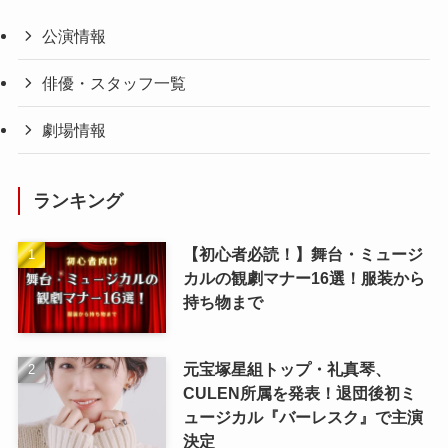
公演情報
俳優・スタッフ一覧
劇場情報
ランキング
【初心者必読！】舞台・ミュージ
カルの観劇マナー16選！服装から
持ち物まで
元宝塚星組トップ・礼真琴、
CULEN所属を発表！退団後初ミ
ュージカル『バーレスク』で主演
決定