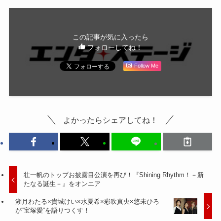
この記事が気に入ったら
フォローしてね！
Follow Me
よかったらシェアしてね！
壮一帆のトップお披露目公演を再び！『Shining Rhythm！－新
たなる誕生－』をオンエア
湖月わたる×貴城けい×水夏希×彩吹真央×悠未ひろ
が“宝塚愛”を語りつくす！