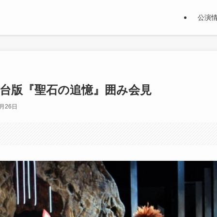
公演
舞台版『聖石の追憶』囲み会見
7月26日