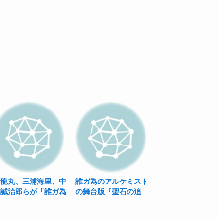
橘龍丸、三浦海里、中
誰ガ為のアルケミスト
村誠治郎らが「誰ガ為
の舞台版『聖石の追
アルケミスト 舞台
憶』クダンシュタイン
版『聖石の追憶』」の
役は橘龍丸