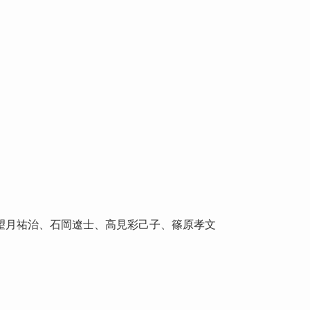
望月祐治、石岡遼士、高見彩己子、篠原孝文