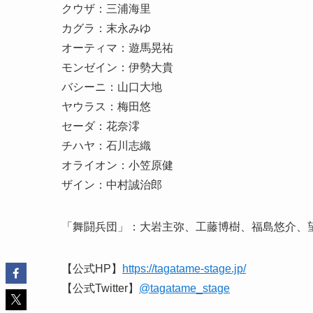
クウザ：三浦海里
カグラ：末永みゆ
オーティマ：遊馬晃祐
モンゼイン：伊勢大貴
バシーニ：山口大地
ヤウラス：梅田悠
セーダ：花奈澪
チハヤ：石川志織
オライオン：小笠原健
ザイン：中村誠治郎
「舞闘兵団」：大岩主弥、工藤博樹、福島悠介、
【公式HP】
https://tagatame-stage.jp/
【公式Twitter】
@tagatame_stage