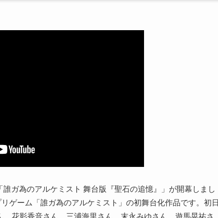
、「誰ガ為のアルケミスト 舞台版『聖石の追憶』」が開幕しまし
プリゲーム「誰ガ為のアルケミスト」の初舞台化作品です。初
ん、花影香音さん、三浦海里さん、末永みゆさん、遊馬晃祐さ