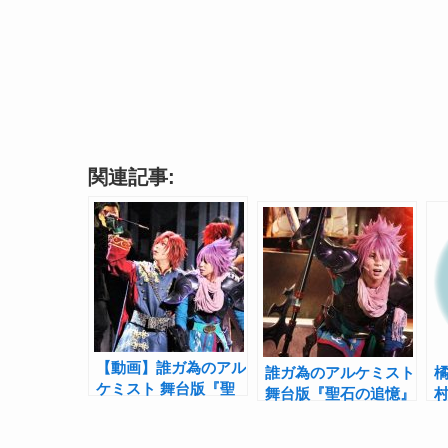
関連記事:
【動画】誰ガ為のアル
誰ガ為のアルケミスト
ケミスト 舞台版『聖
舞台版『聖石の追憶』
石の追憶』公開ゲネプ
開幕！橘龍丸「それぞ
の
ロ
れの正義と誓いを胸