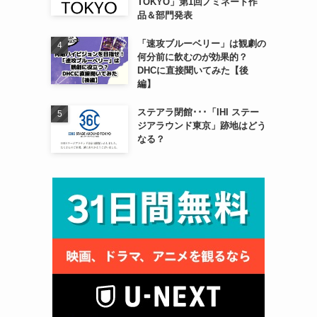
TOKYO」第1回ノミネート作
品＆部門発表
「速攻ブルーベリー」は観劇の
何分前に飲むのが効果的？
DHCに直接聞いてみた【後
編】
ステアラ閉館･･･「IHI ステー
ジアラウンド東京」跡地はどう
なる？