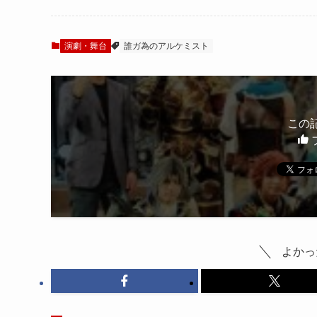
に」
演劇・舞台
誰ガ為のアルケミスト
この
よかっ