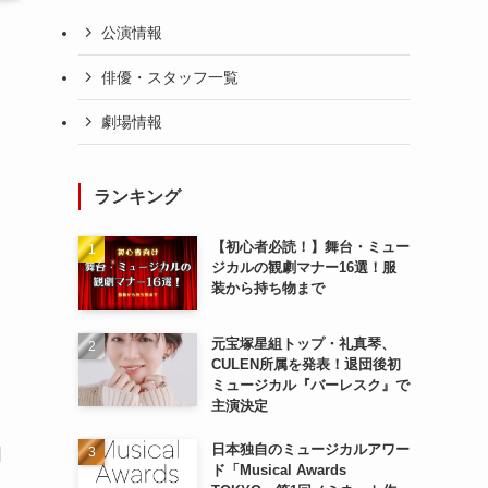
公演情報
俳優・スタッフ一覧
劇場情報
ランキング
【初心者必読！】舞台・ミュー
ジカルの観劇マナー16選！服
装から持ち物まで
元宝塚星組トップ・礼真琴、
CULEN所属を発表！退団後初
ミュージカル『バーレスク』で
主演決定
日本独自のミュージカルアワー
日
ド「Musical Awards