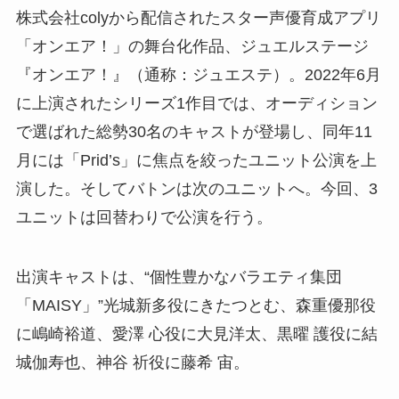
株式会社colyから配信されたスター声優育成アプリ
「オンエア！」の舞台化作品、ジュエルステージ
『オンエア！』（通称：ジュエステ）。2022年6月
に上演されたシリーズ1作目では、オーディション
で選ばれた総勢30名のキャストが登場し、同年11
月には「Prid’s」に焦点を絞ったユニット公演を上
演した。そしてバトンは次のユニットへ。今回、3
ユニットは回替わりで公演を行う。
出演キャストは、“個性豊かなバラエティ集団
「MAISY」”光城新多役にきたつとむ、森重優那役
に嶋崎裕道、愛澤 心役に大見洋太、黒曜 護役に結
城伽寿也、神谷 祈役に藤希 宙。