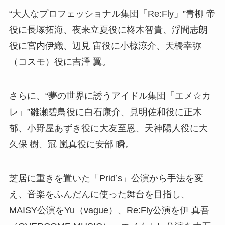
“大人なプロフェッショナル集団「Re:Fly」”青柳 帝
役に長塚拓海、夜来立夏役に柊木智貴、浮間志朗
役に宮内伊織、辺見 宙役に小椋涼介、天橋幸弥
（コスモ）役に吉澤 翼。
さらに、“夢の世界に誘うアイドル集団「エメ☆カ
レ」”雛瀬碧鳥役に白石康介、見明佐和役に正木
郁、小野屋あずき役に大友至恩、天神陽人役に大
久保 樹、冠 嵐真役に安部 瞬。
芝居に重きを置いた「Prid’s」公演から手法を変
え、音楽をふんだんに使った舞台を目指し、
MAISY公演をYu（vague）、Re:Fly公演を伊 真吾