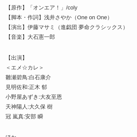
【原作】「オンエア！」/coly
【脚本・作詞】浅井さやか（One on One）
【演出】伊藤マサミ（進戯団 夢命クラシックス）
【音楽】大石憲一郎
【出演】
＜エメ☆カレ＞
雛瀬碧鳥:白石康介
見明佐和:正木 郁
小野屋あずき:大友至恩
天神陽人:大久保 樹
冠 嵐真:安部 瞬