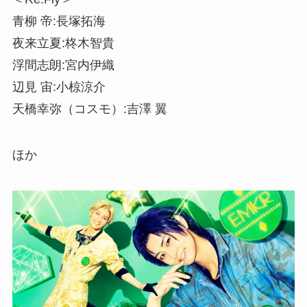
青柳 帝:長塚拓海
夜来立夏:柊木智貴
浮間志朗:宮内伊織
辺見 宙:小椋涼介
天橋幸弥（コスモ）:吉澤 翼
ほか