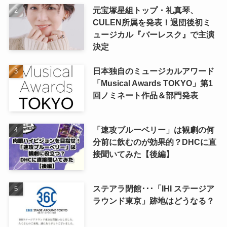
元宝塚星組トップ・礼真琴、
CULEN所属を発表！退団後初ミ
ュージカル『バーレスク』で主演
決定
日本独自のミュージカルアワード
「Musical Awards TOKYO」第1
回ノミネート作品＆部門発表
「速攻ブルーベリー」は観劇の何
分前に飲むのが効果的？DHCに直
接聞いてみた【後編】
ステアラ閉館･･･「IHI ステージア
ラウンド東京」跡地はどうなる？