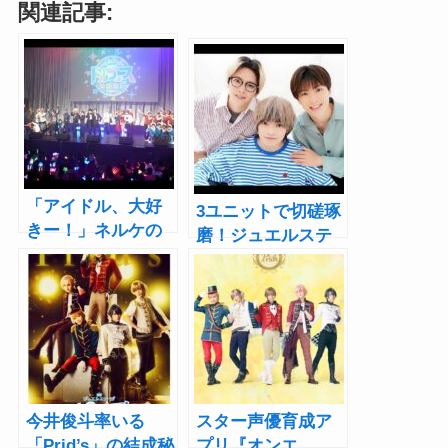
関連記事:
「アイドル、大好
3ユニットで切磋琢
きー！」ネルケの
磨！ジュエルステ
舞台作品から34キ
ージ『オンエ
ャラが集結『いろ
ア！』きたつとむ×
いろ ドルフェス
長塚拓海×白石康介
2023』レポート
インタビュー
今井俊斗率いる
スター声優育成ア
「Prid’s」の結成秘
プリ『オンエ