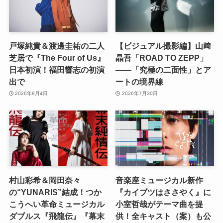
戸塚純貴＆渡邊圭祐の二人
【ビジュアル撮影編】山﨑
芝居で『The Four of Us』
晶吾「ROAD TO ZEPP」
日本初演！福田響志の初演
――「究極の二面性」とア
出で
ートの境界線
2026年8月4日
2026年7月30日
村山彩希＆岡田奈々
音楽座ミュージカル新作
の“YUNARIS”結成！つか
『カイブツはささやく』に
こうへい革命ミュージカル
小室哲哉がテーマ曲を提
ダブルス『飛龍伝』『幕末
供！全キャスト（案）も公