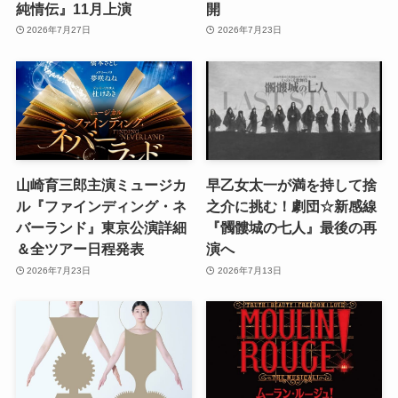
純情伝』11月上演
開
2026年7月27日
2026年7月23日
山崎育三郎主演ミュージカ
早乙女太一が満を持して捨
ル『ファインディング・ネ
之介に挑む！劇団☆新感線
バーランド』東京公演詳細
『髑髏城の七人』最後の再
＆全ツアー日程発表
演へ
2026年7月23日
2026年7月13日