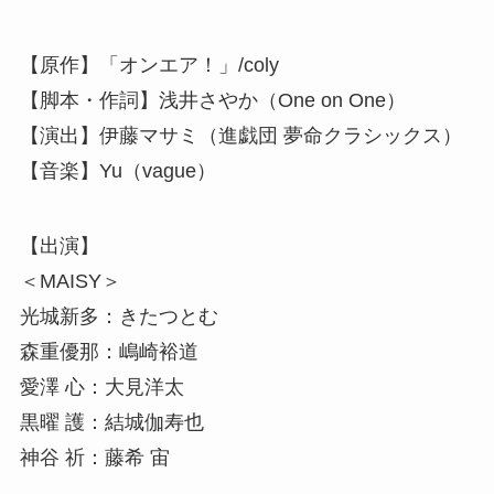
【原作】「オンエア！」/coly
【脚本・作詞】浅井さやか（One on One）
【演出】伊藤マサミ（進戯団 夢命クラシックス）
【音楽】Yu（vague）
【出演】
＜MAISY＞
光城新多：きたつとむ
森重優那：嶋崎裕道
愛澤 心：大見洋太
黒曜 護：結城伽寿也
神谷 祈：藤希 宙