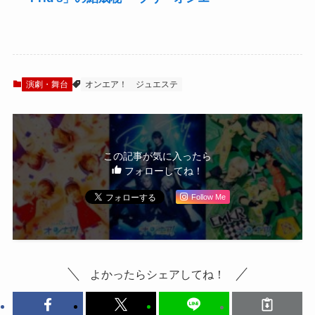
話を描くジュエル
ア！』舞台化第2弾
ステージ『オンエ
は学園トップユニ
ア！』～Unit Story
ット”Prid’s”の結成
side Prid’s～メイ
秘話
ンビジュアル公
演劇・舞台
オンエア！
ジュエステ
開！
この記事が気に入ったら
フォローしてね！
Follow Me
よかったらシェアしてね！