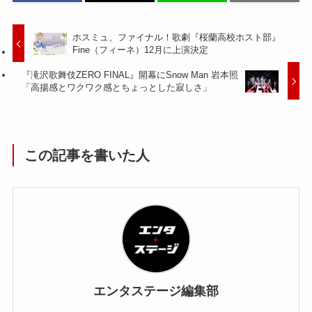
ホスミュ、ファイナル！歌劇『桜蘭高校ホスト部』
Fine（フィーネ）12月に上演決定
『滝沢歌舞伎ZERO FINAL』開幕にSnow Man 岩本照
「高揚感とワクワク感とちょっとした寂しさ」
この記事を書いた人
エンタステージ編集部