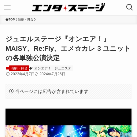
TOP
演劇・舞台
ジュエルステージ『オンエア！』
MAISY、Re:Fly、エメ☆カレ 3 ユニット
の各単独公演決定
演劇・舞台
オンエア！
ジュエステ
2023年4月7日
2024年7月26日
当ページには広告が含まれています