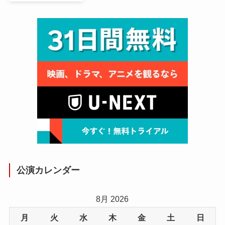
公演カレンダー
8月 2026
月
火
水
木
金
土
日