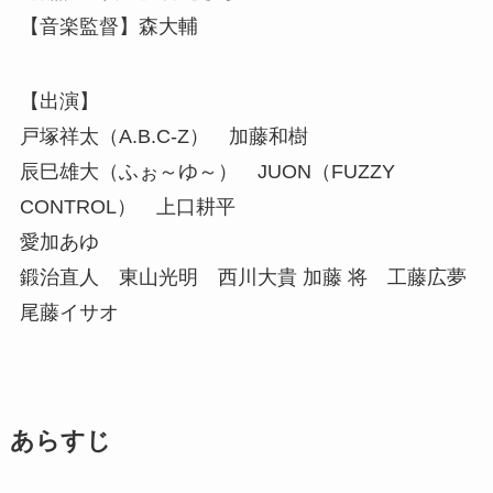
【音楽監督】森大輔
【出演】
戸塚祥太（A.B.C-Z） 加藤和樹
辰巳雄大（ふぉ～ゆ～） JUON（FUZZY
CONTROL） 上口耕平
愛加あゆ
鍛治直人 東山光明 西川大貴 加藤 将 工藤広夢
尾藤イサオ
あらすじ