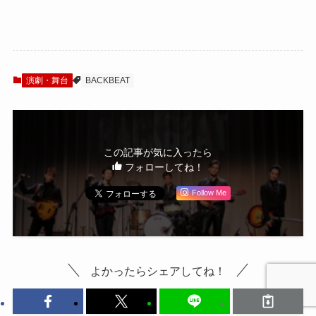
く『BACKBEAT』
幕！戸塚祥太、加
再演！戸塚祥太、
藤和樹らが響かせ
加藤和樹らが再集
るビートルズの創
結
成期
演劇・舞台
BACKBEAT
この記事が気に入ったら
フォローしてね！
Follow Me
よかったらシェアしてね！