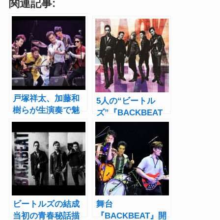
関連記事:
戸塚祥太、加藤和
5人の“ビートル
樹らが生演奏で魅
ズ”『BACKBEAT
せる
』戸塚祥太、加藤
『BACKBEAT』開
和樹らのロックな
幕！「止まってい
ビジュアル公開
た時間がまた動き
出した」
ビートルズの結成
舞台
当初の青春秘話描
『BACKBEAT』開