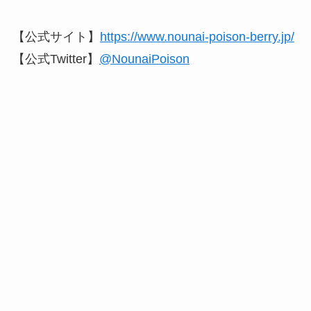
【公式サイト】
https://www.nounai-poison-berry.jp/
【公式Twitter】
@NounaiPoison