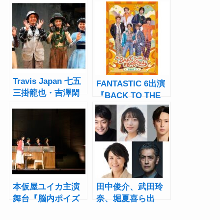
Travis Japan 七五
FANTASTIC 6出演
三掛龍也・吉澤閑
『BACK TO THE
也W主演ミュージ
MEMORIES
カル『ダブリンの
PART3』4都市で上
鐘つきカビ人間』
演！堀夏喜「盛り
開幕！「いつもと
沢山な予感」
違う“しめし
ず”を」
本仮屋ユイカ主演
田中俊介、武田玲
舞台『脳内ポイズ
奈、堀夏喜ら出
ンベリー』開幕！
演！谷碧仁書下ろ