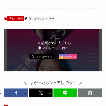
八木勇征、石黒賢
し『ホームレッス
ら出演
ン』上演決定
演劇・舞台
脳内ポイズンベリー
この記事が気に入ったら
フォローしてね！
Follow Me
よかったらシェアしてね！