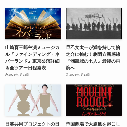
山崎育三郎主演ミュージカ
早乙女太一が満を持して捨
ル『ファインディング・ネ
之介に挑む！劇団☆新感線
バーランド』東京公演詳細
『髑髏城の七人』最後の再
＆全ツアー日程発表
演へ
2026年7月23日
2026年7月13日
日英共同プロジェクトの日
帝国劇場で大旋風を起こし