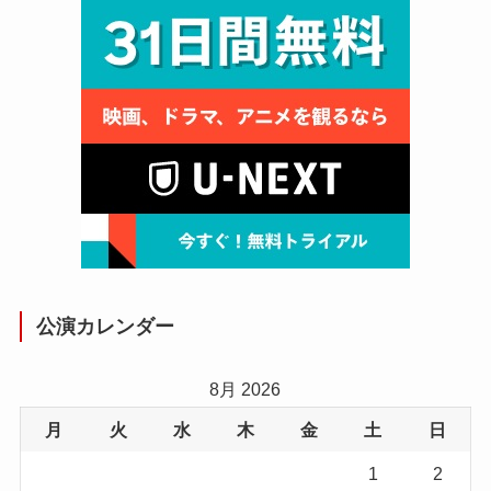
公演カレンダー
8月 2026
月
火
水
木
金
土
日
1
2