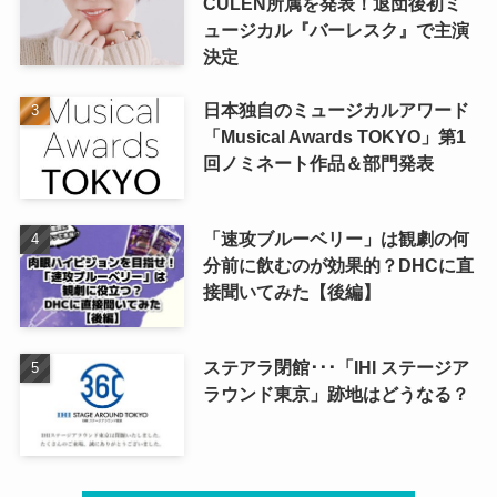
CULEN所属を発表！退団後初ミ
ュージカル『バーレスク』で主演
決定
日本独自のミュージカルアワード
「Musical Awards TOKYO」第1
回ノミネート作品＆部門発表
「速攻ブルーベリー」は観劇の何
分前に飲むのが効果的？DHCに直
接聞いてみた【後編】
ステアラ閉館･･･「IHI ステージア
ラウンド東京」跡地はどうなる？