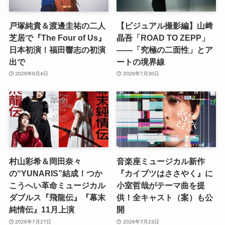
戸塚純貴＆渡邊圭祐の二人
【ビジュアル撮影編】山﨑
芝居で『The Four of Us』
晶吾「ROAD TO ZEPP」
日本初演！福田響志の初演
――「究極の二面性」とア
出で
ートの境界線
2026年8月4日
2026年7月30日
村山彩希＆岡田奈々
音楽座ミュージカル新作
の“YUNARIS”結成！つか
『カイブツはささやく』に
こうへい革命ミュージカル
小室哲哉がテーマ曲を提
ダブルス『飛龍伝』『幕末
供！全キャスト（案）も公
純情伝』11月上演
開
2026年7月27日
2026年7月23日