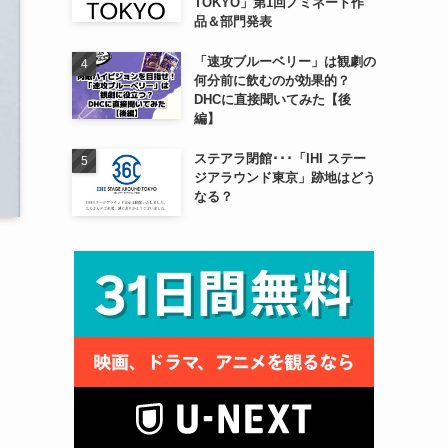
TOKYO」第1回ノミネート作
品＆部門発表
「速攻ブルーベリー」は観劇の
何分前に飲むのが効果的？
DHCに直接聞いてみた【後
編】
ステアラ閉館･･･「IHI ステー
ジアラウンド東京」跡地はどう
なる？