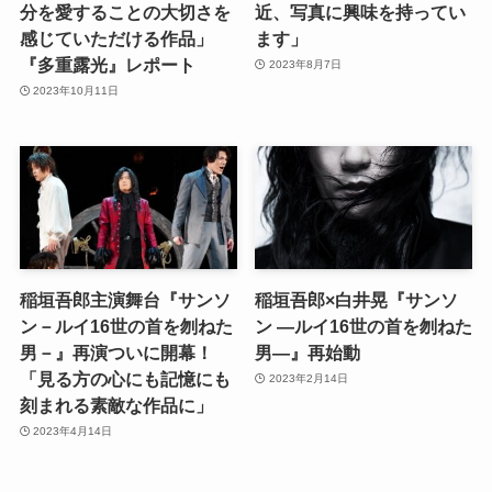
分を愛することの大切さを
近、写真に興味を持ってい
感じていただける作品」
ます」
『多重露光』レポート
2023年8月7日
2023年10月11日
稲垣吾郎主演舞台『サンソ
稲垣吾郎×白井晃『サンソ
ン－ルイ16世の首を刎ねた
ン —ルイ16世の首を刎ねた
男－』再演ついに開幕！
男—』再始動
「見る方の心にも記憶にも
2023年2月14日
刻まれる素敵な作品に」
2023年4月14日