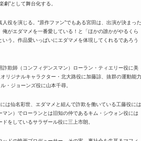
楽劇”として舞台化する。
人役を演じる。“原作ファン”でもある宮田は、出演が決まっ
、俺がエダマメを一番愛している！と「ほかの誰かがやるくら
という。作品愛いっぱいにエダマメを体現してくれるであろう
用詐欺師（コンフィデンスマン）ローラン・ティエリー役に美
版オリジナルキャラクター・北大路役に加藤諒、抜群の運動能
イル・ジョーンズ役に山本千尋。
役には仙名彩世、エダマメと組んで詐欺を働いている工藤役に
ーマン）でローランとは旧知の仲であるキム・シウォン役には
ードをしているサラザール役に三上市朗。
ウッドの映画プロデューサー、その実、裏社会を牛耳るマフィ