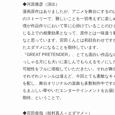
◆河原雅彦（演出）
漫画原作はありましたが、アニメを舞台にするの
のストーリーで、難しいことを一切考えずに楽し
僕が作品作りにおいて常に心掛けていることのひ
じる上での相乗効果となって、原作とは一味違う
なと思っています。宮田くんとは初顔合わせです
たエダマメになることを期待しています。
『GREAT PRETENDER』、とても面白い
っしゃる方にも大いに楽しんでもらえるモノにし
可能性をフルに堪能していただきたい。それが舞
それぞれジャンルは違えど、今回とても素敵なキ
を配し、舞台オリジナルの楽曲も多数制作中です
もまぶしい華やいだエンターテインメントをお届
期待、ということで。
◆宮田俊哉（枝村真人＜エダマメ＞）