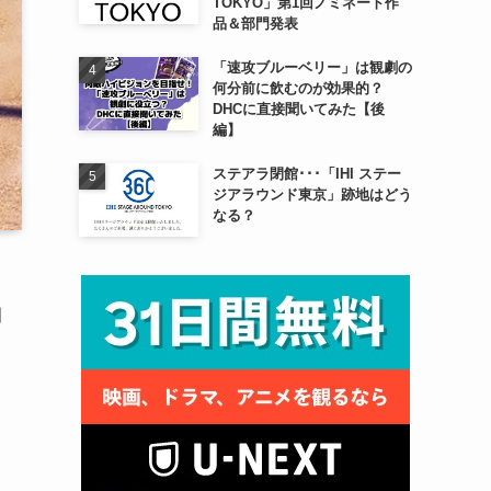
TOKYO」第1回ノミネート作
品＆部門発表
「速攻ブルーベリー」は観劇の
何分前に飲むのが効果的？
DHCに直接聞いてみた【後
編】
ステアラ閉館･･･「IHI ステー
ジアラウンド東京」跡地はどう
なる？
田