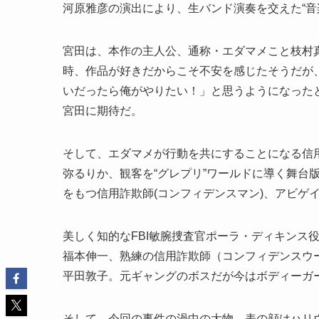
河原雅彦の演出により、生バンド演奏を交えた“音
宮田は、本作の主人公、通称・エダマメこと枝村真
時、作品が好きだからこそ不安を感じたそうだが
いだったら俺がやりたい！」と思うようになった
宮田に期待だ。
そして、エダマメが行動を共にすることになる信
弥るりか、観客を“グレプリ”ワールドに導く舞台
をもつ信用詐欺師(コンフィデンスマン)、アビゲ
美しく知的なFBI敏腕捜査官ポーラ・ディキンス
福本伸一、熟練の信用詐欺師（コンフィデンスウ
平田敦子。元ギャングのボスだが今はボディーガ
そして、今回の事件の渦中の大物、表の顔はハリ