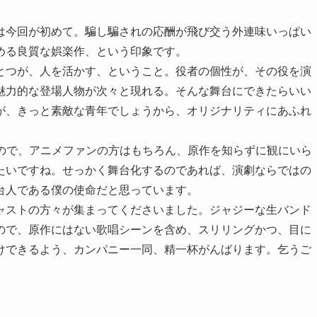
は今回が初めて。騙し騙されの応酬が飛び交う外連味いっぱい
める良質な娯楽作、という印象です。
とつが、人を活かす、ということ。役者の個性が、その役を演
魅力的な登場人物が次々と現れる。そんな舞台にできたらいい
が、きっと素敵な青年でしょうから、オリジナリティにあふれ
作品なので、アニメファンの方はもちろん、原作を知らずに観にいら
たいですね。せっかく舞台化するのであれば、演劇ならではの
台人である僕の使命だと思っています。
ャストの方々が集まってくださいました。ジャジーな生バンド
ので、原作にはない歌唱シーンを含め、スリリングかつ、目に
けできるよう、カンパニー一同、精一杯がんばります。乞うご