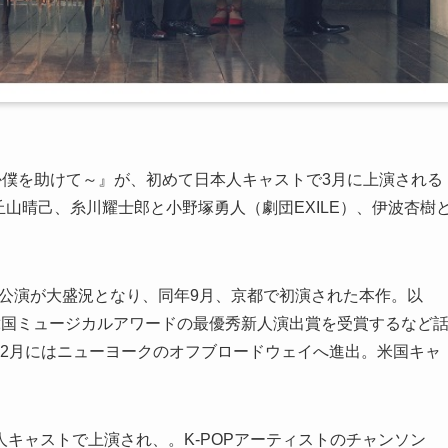
誰か僕を助けて～』が、初めて日本人キャストで3月に上演される
丘山晴己、糸川耀士郎と小野塚勇人（劇団EXILE）、伊波杏樹
。
ウト公演が大盛況となり、同年9月、京都で初演された本作。以
韓国ミュージカルアワードの最優秀新人演出賞を受賞するなど
7年2月にはニューヨークのオフブロードウェイへ進出。米国キャ
キャストで上演され、。K-POPアーティストのチャンソン