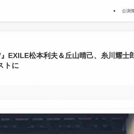
公演
W』EXILE松本利夫＆丘山晴己、糸川耀士
ストに