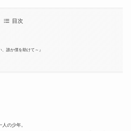
目次
お願い、誰か僕を助けて～』
一人の少年。