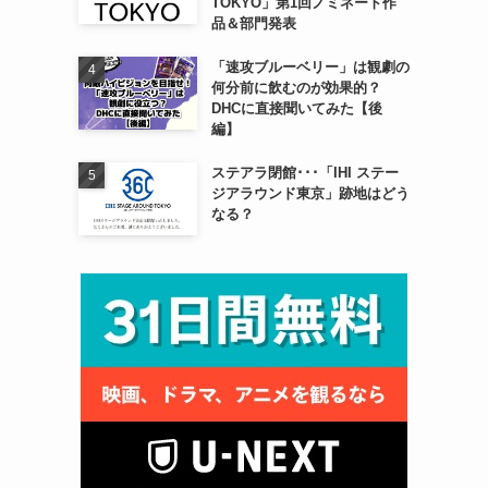
TOKYO」第1回ノミネート作
品＆部門発表
「速攻ブルーベリー」は観劇の
何分前に飲むのが効果的？
DHCに直接聞いてみた【後
編】
ステアラ閉館･･･「IHI ステー
ジアラウンド東京」跡地はどう
なる？