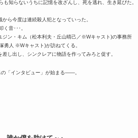
自らも知らないうちに記憶を改ざんし、死を逃れ、生き延びた。
識から今度は連続殺人犯となっていった。
く音･･･。
ユジン・キム（松本利夫・丘山晴己／※Wキャスト)の事務所
塚勇人 ※Wキャスト)が訪ねてくる。
を差し出し、シンクレアに物語を作ってみろと促す。
男の「インタビュー」が始まる――。
願い、誰か僕を助けて～』