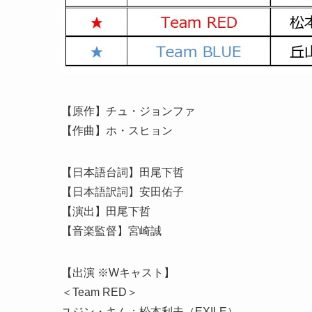
【原作】チュ・ジョンファ
【作曲】ホ・スヒョン
【日本語台詞】田尾下哲
【日本語訳詞】安田佑子
【演出】田尾下哲
【音楽監督】宮崎誠
【出演 ※Wキャスト】
＜Team RED＞
ユジン・キム：松本利夫（EXILE）