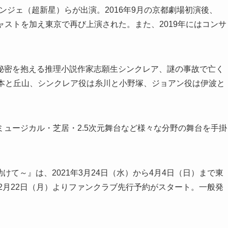
ソンジェ（超新星）らが出演。2016年9月の京都劇場初演後、
キャストを加え東京で再び上演された。また、2019年にはコンサ
秘密を抱える推理小説作家志願生シンクレア、謎の事故で亡く
松本と丘山、シンクレア役は糸川と小野塚、ジョアン役は伊波と
ュージカル・芝居・2.5次元舞台など様々な分野の舞台を手掛
助けて～』は、2021年3月24日（水）から4月4日（日）まで東
2月22日（月）よりファンクラブ先行予約がスタート。一般発