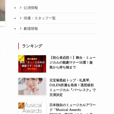
公演情報
俳優・スタッフ一覧
劇場情報
ランキング
と
【初心者必読！】舞台・ミュー
ジカルの観劇マナー16選！服
装から持ち物まで
元宝塚星組トップ・礼真琴、
話
CULEN所属を発表！退団後初
ミュージカル『バーレスク』で
主演決定
日本独自のミュージカルアワー
ド「Musical Awards