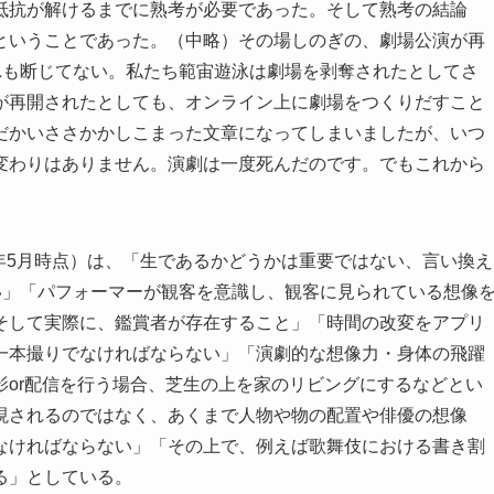
抵抗が解けるまでに熟考が必要であった。そして熟考の結論
ということであった。（中略）その場しのぎの、劇場公演が再
れも断じてない。私たち範宙遊泳は劇場を剥奪されたとしてさ
が再開されたとしても、オンライン上に劇場をつくりだすこと
だかいささかかしこまった文章になってしまいましたが、いつ
変わりはありません。演劇は一度死んだのです。でもこれから
0年5月時点）は、「生であるかどうかは重要ではない、言い換え
い」「パフォーマーが観客を意識し、観客に見られている想像
そして実際に、鑑賞者が存在すること」「時間の改変をアプリ
一本撮りでなければならない」「演劇的な想像力・身体の飛躍
or配信を行う場合、芝生の上を家のリビングにするなどとい
現されるのではなく、あくまで人物や物の配置や俳優の想像
なければならない」「その上で、例えば歌舞伎における書き割
る」としている。