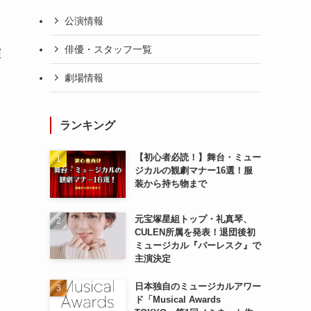
公演情報
と
俳優・スタッフ一覧
演
劇場情報
ランキング
【初心者必読！】舞台・ミュー
ジカルの観劇マナー16選！服
装から持ち物まで
元宝塚星組トップ・礼真琴、
CULEN所属を発表！退団後初
ミュージカル『バーレスク』で
主演決定
日本独自のミュージカルアワー
ド「Musical Awards