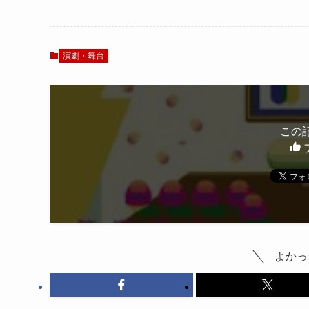
――「テニミュ出た人
あるある」とともに振
あるある」とともに振
り返る
り返る
演劇・舞台
この
よかっ