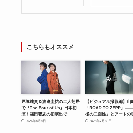
こちらもオススメ
戸塚純貴＆渡邊圭祐の二人芝居
【ビジュアル撮影編】山
で『The Four of Us』日本初
「ROAD TO ZEPP」―
演！福田響志の初演出で
極の二面性」とアートの
2026年8月4日
2026年7月30日