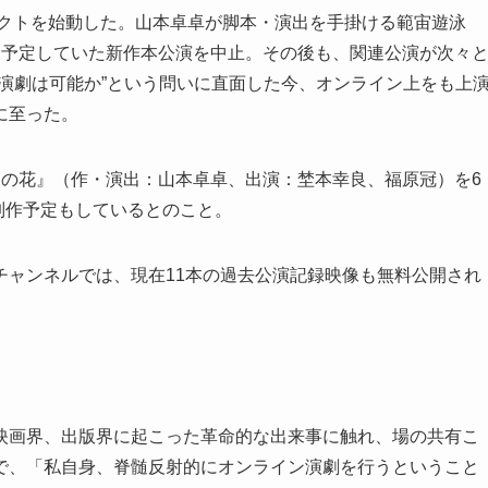
ェクトを始動した。山本卓卓が脚本・演出を手掛ける範宙遊泳
に予定していた新作本公演を中止。その後も、関連公演が次々
演劇は可能か”という問いに直面した今、オンライン上をも上
に至った。
ナの花』（作・演出：山本卓卓、出演：埜本幸良、福原冠）を6
の制作予定もしているとのこと。
eチャンネルでは、現在11本の過去公演記録映像も無料公開され
映画界、出版界に起こった革命的な出来事に触れ、場の共有こ
で、「私自身、脊髄反射的にオンライン演劇を行うということ