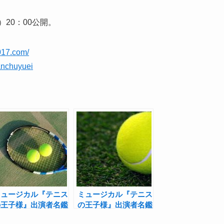
20：00公開。
017.com/
anchuyuei
ミュージカル『テニス
ミュージカル『テニス
の王子様』出演者名鑑
の王子様』出演者名鑑
【山吹編】――「テニ
【青学（せいがく）