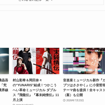
﨑晶吾
村山彩希＆岡田奈々
音楽座ミュージカル新作『
―「究
の“YUNARIS”結成！つかこう
ブツはささやく』に小室哲
境界線
へい革命ミュージカル ダブル
テーマ曲を提供！全キャス
ス『飛龍伝』『幕末純情伝』11
（案）も公開
月上演
2026年7月23日