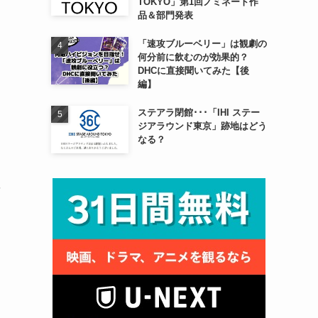
TOKYO」第1回ノミネート作
品＆部門発表
「速攻ブルーベリー」は観劇の
何分前に飲むのが効果的？
DHCに直接聞いてみた【後
編】
ステアラ閉館･･･「IHI ステー
ジアラウンド東京」跡地はどう
なる？
を