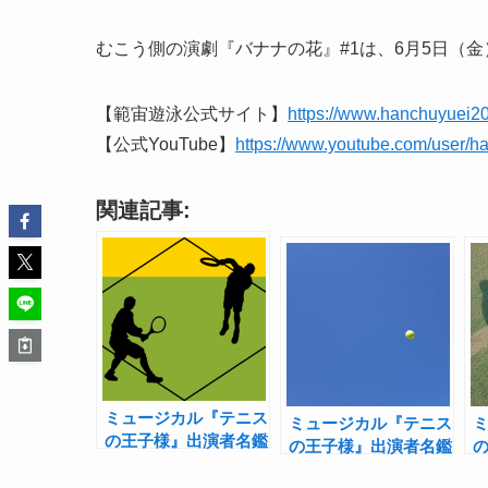
むこう側の演劇『バナナの花』#1は、6月5日（金）
【範宙遊泳公式サイト】
https://www.hanchuyuei2
【公式YouTube】
https://www.youtube.com/user/h
関連記事:
ミュージカル『テニス
ミュージカル『テニス
の王子様』出演者名鑑
の王子様』出演者名鑑
【四天宝寺編】
【氷帝学園編】
――「テニミュ出た人