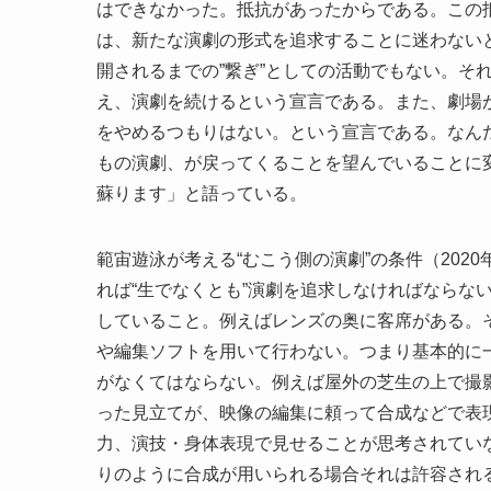
はできなかった。抵抗があったからである。この
は、新たな演劇の形式を追求することに迷わない
開されるまでの”繋ぎ”としての活動でもない。そ
え、演劇を続けるという宣言である。また、劇場
をやめるつもりはない。という宣言である。なん
もの演劇、が戻ってくることを望んでいることに
蘇ります」と語っている。
範宙遊泳が考える“むこう側の演劇”の条件（202
れば“生でなくとも”演劇を追求しなければならな
していること。例えばレンズの奥に客席がある。
や編集ソフトを用いて行わない。つまり基本的に
がなくてはならない。例えば屋外の芝生の上で撮影
った見立てが、映像の編集に頼って合成などで表
力、演技・身体表現で見せることが思考されてい
りのように合成が用いられる場合それは許容され