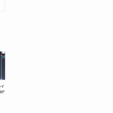
カイ
哉が
ト