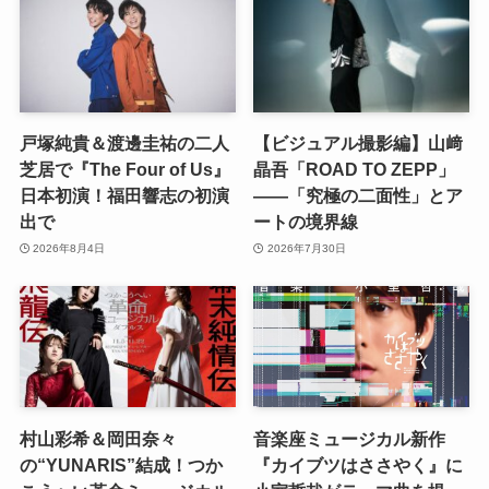
戸塚純貴＆渡邊圭祐の二人
【ビジュアル撮影編】山﨑
芝居で『The Four of Us』
晶吾「ROAD TO ZEPP」
日本初演！福田響志の初演
――「究極の二面性」とア
出で
ートの境界線
2026年8月4日
2026年7月30日
村山彩希＆岡田奈々
音楽座ミュージカル新作
の“YUNARIS”結成！つか
『カイブツはささやく』に