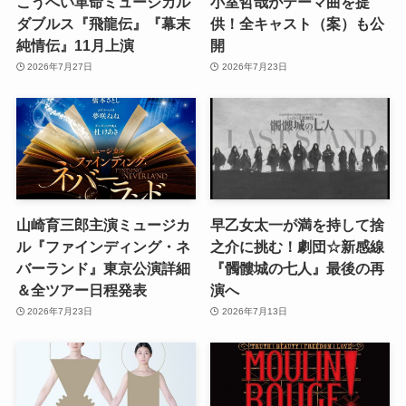
こうへい革命ミュージカル
小室哲哉がテーマ曲を提
ダブルス『飛龍伝』『幕末
供！全キャスト（案）も公
純情伝』11月上演
開
2026年7月27日
2026年7月23日
山崎育三郎主演ミュージカ
早乙女太一が満を持して捨
ル『ファインディング・ネ
之介に挑む！劇団☆新感線
バーランド』東京公演詳細
『髑髏城の七人』最後の再
＆全ツアー日程発表
演へ
2026年7月23日
2026年7月13日