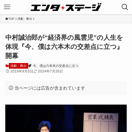
TOP
演劇・舞台
中村誠治郎が“経済界の風雲児”の人生を
体現『今、僕は六本木の交差点に立つ』
開幕
演劇・舞台
今、僕は六本木の交差点に立つ
2019年9月5日
2024年7月26日
当ページには広告が含まれています