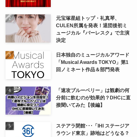
元宝塚星組トップ・礼真琴、
CULEN所属を発表！退団後初ミ
ュージカル『バーレスク』で主演
決定
日本独自のミュージカルアワード
「Musical Awards TOKYO」第1
回ノミネート作品＆部門発表
「速攻ブルーベリー」は観劇の何
分前に飲むのが効果的？DHCに直
接聞いてみた【後編】
ステアラ閉館･･･「IHI ステージア
ラウンド東京」跡地はどうなる？