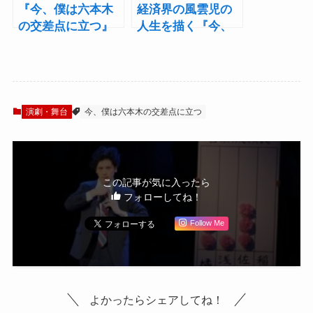
『今、僕は六本木
経済界の風雲児の
の交差点に立つ』
人生を描く『今、
顔合わせレポート
僕は六本木の交差
――作品誕生の裏
点に立つ』に中村
にあった“魂の共
誠治郎、有澤樟太
鳴”
郎、定本楓馬、山
寺宏一
演劇・舞台
今、僕は六本木の交差点に立つ
この記事が気に入ったら
フォローしてね！
Follow Me
よかったらシェアしてね！