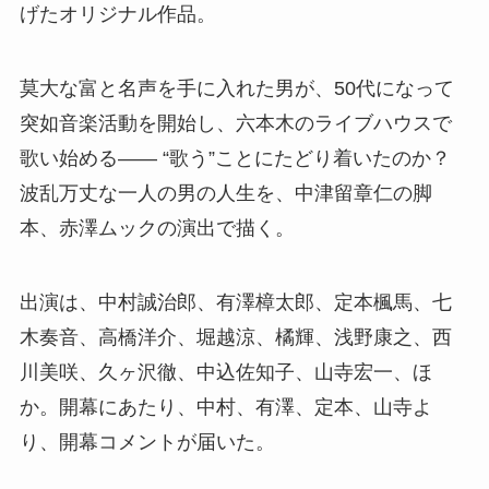
げたオリジナル作品。
莫大な富と名声を手に入れた男が、50代になって
突如音楽活動を開始し、六本木のライブハウスで
歌い始める―― “歌う”ことにたどり着いたのか？
波乱万丈な一人の男の人生を、中津留章仁の脚
本、赤澤ムックの演出で描く。
出演は、中村誠治郎、有澤樟太郎、定本楓馬、七
木奏音、高橋洋介、堀越涼、橘輝、浅野康之、西
川美咲、久ヶ沢徹、中込佐知子、山寺宏一、ほ
か。開幕にあたり、中村、有澤、定本、山寺よ
り、開幕コメントが届いた。