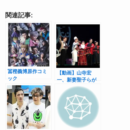
関連記事:
冨樫義博原作コミ
【動画】山寺宏
ック
一、新妻聖子らが
『HUNTER×HUNT
リーディングパフ
ER』の舞台化第2
ォーマンス『クリ
弾が上演決定！幻
スマス・イブのお
影旅団団長・クロ
はなし』公開ゲネ
ロ役に太田基裕
プロ