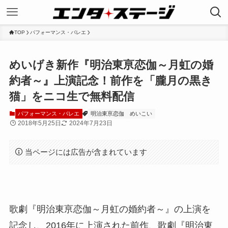
TOP
パフォーマンス・バレエ
めいげき新作『明治東亰恋伽～月虹の婚
約者～』上演記念！前作を「朧月の黒き
猫」をニコ生で無料配信
パフォーマンス・バレエ
明治東亰恋伽
めいこい
2018年5月25日
2024年7月23日
当ページには広告が含まれています
歌劇『明治東亰恋伽～月虹の婚約者～』の上演を
記念し、2016年に上演された前作、歌劇『明治東