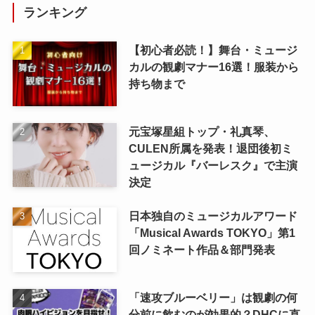
ランキング
【初心者必読！】舞台・ミュージ
カルの観劇マナー16選！服装から
持ち物まで
元宝塚星組トップ・礼真琴、
CULEN所属を発表！退団後初ミ
ュージカル『バーレスク』で主演
決定
日本独自のミュージカルアワード
「Musical Awards TOKYO」第1
回ノミネート作品＆部門発表
「速攻ブルーベリー」は観劇の何
分前に飲むのが効果的？DHCに直