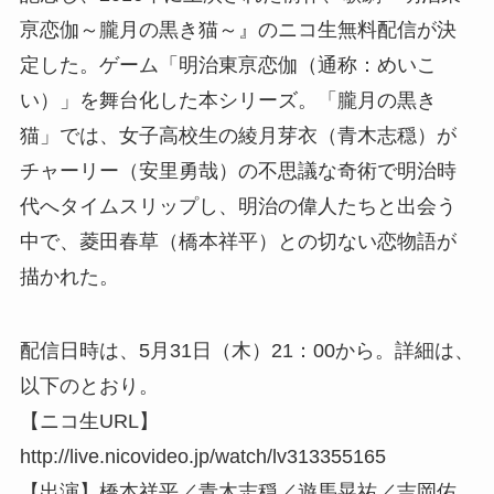
亰恋伽～朧月の黒き猫～』のニコ生無料配信が決
定した。ゲーム「明治東亰恋伽（通称：めいこ
い）」を舞台化した本シリーズ。「朧月の黒き
猫」では、女子高校生の綾月芽衣（青木志穏）が
チャーリー（安里勇哉）の不思議な奇術で明治時
代へタイムスリップし、明治の偉人たちと出会う
中で、菱田春草（橋本祥平）との切ない恋物語が
描かれた。
配信日時は、5月31日（木）21：00から。詳細は、
以下のとおり。
【ニコ生URL】
http://live.nicovideo.jp/watch/lv313355165
【出演】橋本祥平／青木志穏／遊馬晃祐／吉岡佑