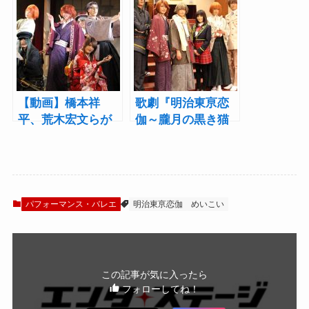
ート！荒木宏文ら
ー！荒木宏文「実
によるハンカチ必
際にはできない恋
須の王道ラブスト
かもしれないけれ
ーリー
ど」
【動画】橋本祥
歌劇『明治東亰恋
平、荒木宏文らが
伽～朧月の黒き猫
明治の偉人に！歌
～』開幕で橋本祥
劇『明治東亰恋伽
平「集大成を迎え
～朧月の黒き猫
られたら」
～』公開ゲネプロ
をチラッと見せ
パフォーマンス・バレエ
明治東亰恋伽
めいこい
この記事が気に入ったら
フォローしてね！