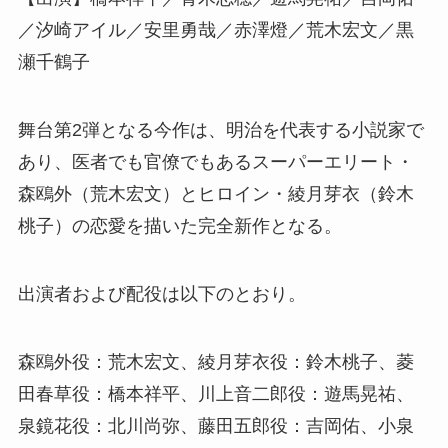
／汐崎アイル／安里勇哉／赤澤燈／荒木宏文／黒
瀬千鶴子
舞台第2弾となる今作は、明治を代表する小説家で
あり、医者でも官僚でもあるスーパーエリート・
森鴎外（荒木宏文）とヒロイン・綾月芽衣（鈴木
桃子）の恋愛を描いた完全新作となる。
出演者および配役は以下のとおり。
森鴎外役：荒木宏文、綾月芽衣役：鈴木桃子、菱
田春草役：橋本祥平、川上音二郎役：遊馬晃祐、
泉鏡花役：北川尚弥、藤田五郎役：吉岡佑、小泉