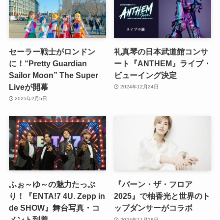
セーラー戦士がロンドン
礼真琴の日本武道館コンサ
に！“Pretty Guardian
ート『ANTHEM』ライブ・
Sailor Moon” The Super
ビューイング決定
Liveが開幕
2024年12月24日
2025年2月5日
ふぉ～ゆ～の魅力たっぷ
『バーン・ザ・フロア
り！『ENTA!7 4U. Zepp in
2025』で柚香光と世界のト
de SHOW』舞台写真・コ
ップダンサーがコラボ
メント到着
2024年11月26日