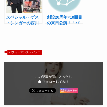
ート
スペシャル・ゲス
創設20周年×10回目
トシンガーの西川
の来日公演！「バ
貴教「世界で誰も
ーン・ザ・フロ
観たことがない
ア」SPサポーター
『バーン・ザ・フ
に紫吹淳、村上佳
ロア』に」
菜子らが就任
パフォーマンス・バレエ
この記事が気に入ったら
フォローしてね！
Follow Me