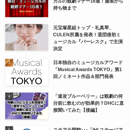
カルの観劇マナー16選！服装から
持ち物まで
元宝塚星組トップ・礼真琴、
CULEN所属を発表！退団後初ミ
ュージカル『バーレスク』で主演
決定
日本独自のミュージカルアワード
「Musical Awards TOKYO」第1
回ノミネート作品＆部門発表
「速攻ブルーベリー」は観劇の何
分前に飲むのが効果的？DHCに直
接聞いてみた【後編】
ステアラ閉館･･･「IHI ステージア