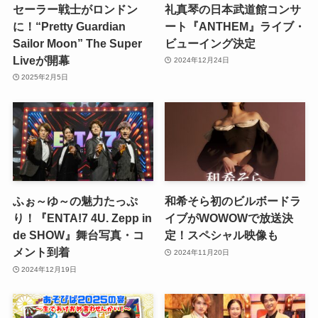
セーラー戦士がロンドン
礼真琴の日本武道館コンサ
に！“Pretty Guardian
ート『ANTHEM』ライブ・
Sailor Moon” The Super
ビューイング決定
Liveが開幕
2024年12月24日
2025年2月5日
ふぉ～ゆ～の魅力たっぷ
和希そら初のビルボードラ
り！『ENTA!7 4U. Zepp in
イブがWOWOWで放送決
de SHOW』舞台写真・コ
定！スペシャル映像も
メント到着
2024年11月20日
2024年12月19日