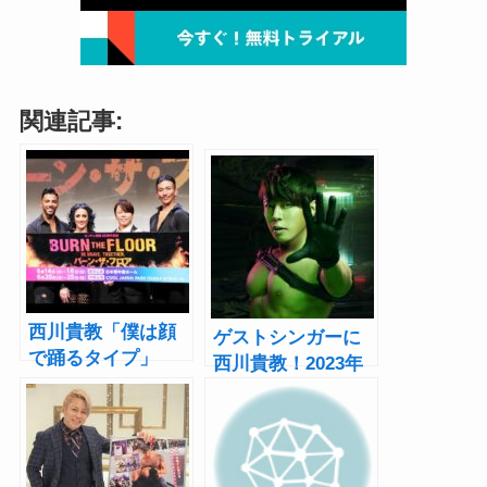
関連記事:
西川貴教「僕は顔
ゲストシンガーに
で踊るタイプ」
西川貴教！2023年
『バーン・ザ・フ
の『バーン・ザ・
ロア BE
フロア』はロック
BRAVE.TOGETHE
とクラシックの融
R.』制作発表レポ
合”をテーマに