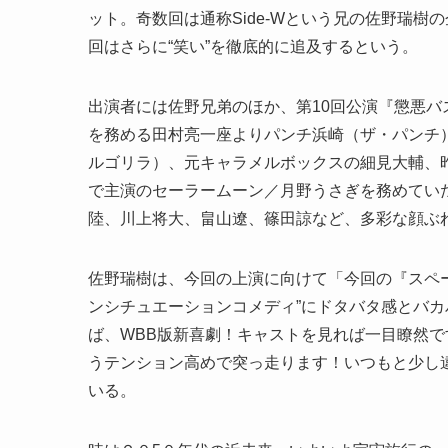
ット。奇数回は通称Side-Wという兄の佐野瑞
回はさらに“笑い”を徹底的に追及するという。
出演者には佐野兄弟のほか、第10回公演『懲悪バ
を務める田村亮一座よりパンチ浜崎（ザ・パンチ
ルゴリラ）、元キャラメルボックスの細見大輔、
で主演のセーラームーン／月野うさぎを務めていた
陸、川上将大、畠山遼、篠田諒など、多彩な顔ぶ
佐野瑞樹は、今回の上演に向けて「今回の『スペース
ンシチュエーションコメディ”にドタバタ感とバ
ば、WBB版新喜劇！キャストを見れば一目瞭然
うテンション高めで突っ走ります！いつもと少し違
いる。