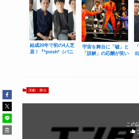
結成20年で初の4人芝
宇宙を舞台に「嘘」と
「
居！『*pnish*（パニ
「誤解」の応酬が笑い
ッシュ）』佐野大樹×
の渦を生む！
*
森山栄治×鷲尾 昇×土
WBB『スペーストラ
屋佑壱インタビュー
ベロイド』ゲネプロレ
×
ポート
演劇・舞台
この