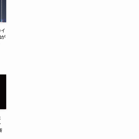
カイ
哉が
ト
た
・
新