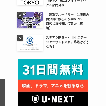
TOKYO」第1回ノミネート作
品＆部門発表
「速攻ブルーベリー」は観劇の
何分前に飲むのが効果的？
DHCに直接聞いてみた【後
編】
ステアラ閉館･･･「IHI ステー
ジアラウンド東京」跡地はどう
なる？