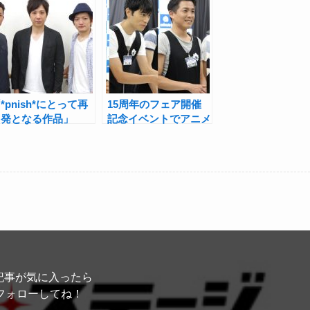
*pnish*にとって再
15周年のフェア開催
出発となる作品」
記念イベントでアニメ
pnish* vol.15『サム
イト一日店長になった
ライモード』藤原一裕
*pnish*に密着！
森山栄治×佐野大樹
インタビュー！
記事が気に入ったら
フォローしてね！