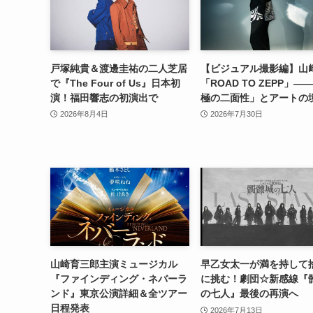
戸塚純貴＆渡邊圭祐の二人芝居
【ビジュアル撮影編】山
で『The Four of Us』日本初
「ROAD TO ZEPP」―
演！福田響志の初演出で
極の二面性」とアートの
2026年8月4日
2026年7月30日
山崎育三郎主演ミュージカル
早乙女太一が満を持して
『ファインディング・ネバーラ
に挑む！劇団☆新感線『
ンド』東京公演詳細＆全ツアー
の七人』最後の再演へ
日程発表
2026年7月13日