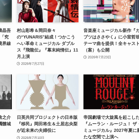
﨑晶吾
村山彩希＆岡田奈々
音楽座ミュージカル新作『
―「究
の“YUNARIS”結成！つかこう
ブツはささやく』に小室哲
境界線
へい革命ミュージカル ダブル
テーマ曲を提供！全キャス
ス『飛龍伝』『幕末純情伝』11
（案）も公開
月上演
2026年7月23日
2026年7月27日
捨之介
日英共同プロジェクトの日本版
帝国劇場で大旋風を起こし
髑髏城
『移民』岡田将生＆土居志央梨
『ムーラン・ルージュ！ ザ
が近未来の夫婦役に
ミュージカル』2027年夏に
たな空間で上演へ
2026年7月10日