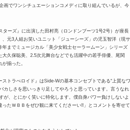
樹の企画でワンシチュエーションコメディに取り組んでいるが、今
スターズ』に出演した田村亮（ロンドンブーツ1号2号）が座長
）、元3人組お笑いユニット「ジューシーズ」の児玉智洋（現
昨年までミュージカル「美少女戦士セーラームーン」シリーズ
大久保聡美、2.5次元舞台などでも活躍中の若手俳優、尾関
れが揃った。
トラべロイド』はSide-Wの基本コンセプトである“上質な
カバカしさを思いっきり足してやろうと思っています。言うなれ
ですが、とにかく笑いに特化します。僕自身パワー負けしないよ
ったＷＢＢをぜひ観に来てくださーい!!」とコメントを寄せて