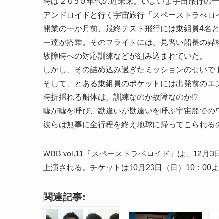
時は２０5０年代の近未来。いよいよ宇宙旅行の
アンドロイドと行く宇宙旅行「スペーストラべロ
開業の一か月前、最終テスト飛行には乗組員4名
ー達が搭乗。そのフライトには、見習い船長の昇
故障時への対応訓練などが組み込まれていた。
しかし、その詰め込み過ぎたミッションのせいで
そして、とある乗組員のポケットには出発前のエン
時折揺れる船体は、訓練なのか故障なのか!?
嘘が嘘を呼び、勘違いが勘違いを呼ぶ宇宙船での
彼らは無事に全行程を終え地球に帰ってこられるの
WBB vol.11『スペーストラベロイド』は、12月
上演される。チケットは10月23日（日）10：00
関連記事: