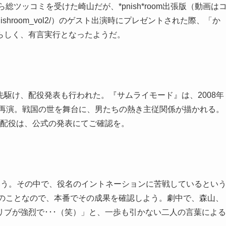
ら総ツッコミを受けた崎山だが、*pnish*room出張版（動画は
nelke/pnishroom_vol2/）のゲスト出演時にプレゼントされた際、「か
らしく、有言実行となったようだ。
駆け、配役発表も行われた。『サムライモード』は、2008年
りの再演。戦国の世を舞台に、男たちの熱き主従関係が描かれる。
･配役は、公式の発表にてご確認を。
いう。その中で、役名のイントネーションに苦戦しているとい
中とのことなので、本番でその成果を確認しよう。劇中で、森山、
ブが強烈で･･･（笑）」と、一歩も引かない二人の言葉による