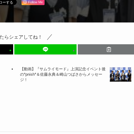
Follow Me
たらシェアしてね！
【動画】『サムライモード』上演記念イベント後
の*pnish*＆佐藤永典＆崎山つばさからメッセー
ジ！