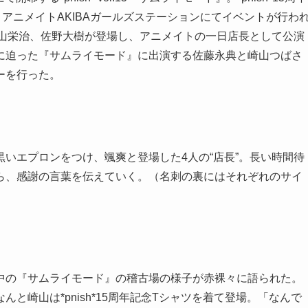
・アニメイトAKIBAガールズステーションにてイベントが行わ
、森山栄治、佐野大樹が登場し、アニメイトの一日店長として公演
に迫った『サムライモード』に出演する佐藤永典と崎山つばさ
ーを行った。
いエプロンをつけ、颯爽と登場した4人の“店長”。長い時間待
ら、感謝の言葉を伝えていく。（名刺の裏にはそれぞれのサイ
中の『サムライモード』の稽古場の様子が赤裸々に語られた。
と崎山は*pnish*15周年記念Tシャツを着て登場。「なんで