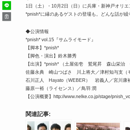
1日（土）・10月2日（日）に兵庫・新神戸オリ
*pnish*に縁のあるゲストの登場も。どんな話
◆公演情報
*pnish* vol.15『サムライモード』
【脚本】*pnish*
【脚色・演出】鈴木勝秀
【出演】*pnish* （土屋佑壱 鷲尾昇 森山栄治
佐藤永典 崎山つばさ 川上将大／津村知与支（
石川正人 Hayato（WEBER） 岩義人／宮川
藤原一裕（ライセンス）／鳥羽 潤
【公演概要】http://www.nelke.co.jp/stage/pnish_vo
関連記事: