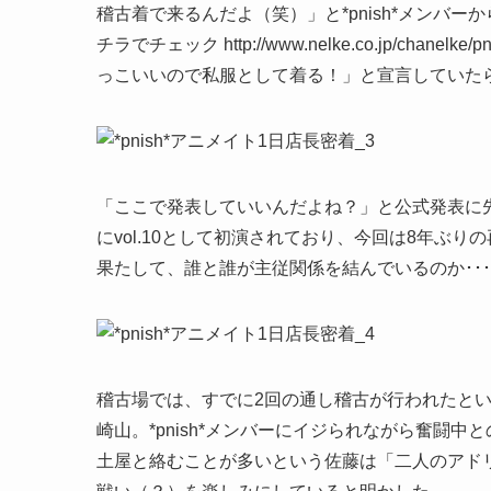
稽古着で来るんだよ（笑）」と*pnish*メンバーか
チラでチェック http://www.nelke.co.jp/cha
っこいいので私服として着る！」と宣言していた
「ここで発表していいんだよね？」と公式発表に先
にvol.10として初演されており、今回は8年ぶ
果たして、誰と誰が主従関係を結んでいるのか･･
稽古場では、すでに2回の通し稽古が行われたと
崎山。*pnish*メンバーにイジられながら奮闘
土屋と絡むことが多いという佐藤は「二人のアドリ