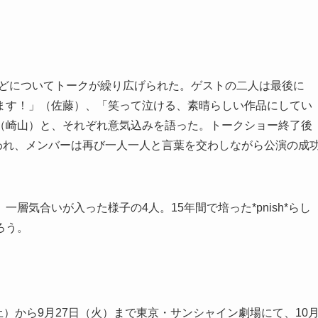
周年などについてトークが繰り広げられた。ゲストの二人は最後に
ます！」（佐藤）、「笑って泣ける、素晴らしい作品にしてい
（崎山）と、それぞれ意気込みを語った。トークショー終了後
も行われ、メンバーは再び一人一人と言葉を交わしながら公演の成
層気合いが入った様子の4人。15年間で培った*pnish*らし
ろう。
24日（土）から9月27日（火）まで東京・サンシャイン劇場にて、10