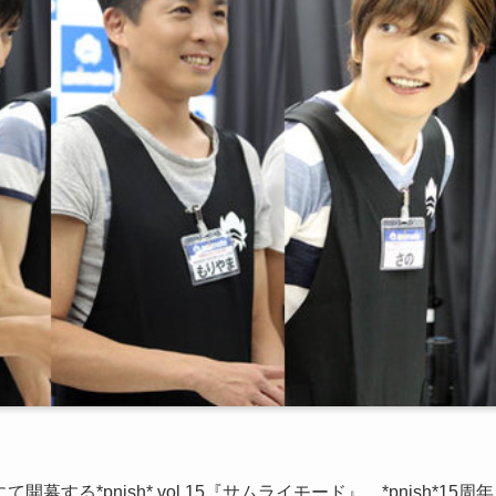
する*pnish* vol.15『サムライモード』。*pnish*15周年