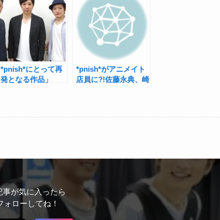
*pnish*にとって再
*pnish*がアニメイト
出発となる作品」
店員に?!佐藤永典、崎
pnish* vol.15『サム
山つばさを迎え『サム
ライモード』藤原一裕
ライモード』のトーク
森山栄治×佐野大樹
ショーも開催
インタビュー！
記事が気に入ったら
フォローしてね！