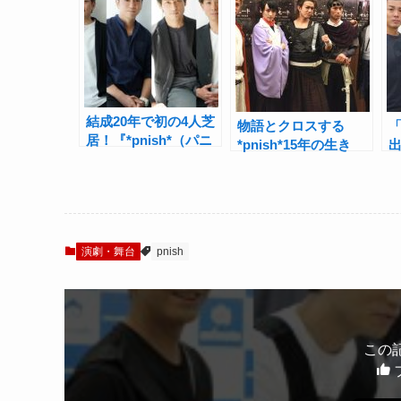
結成20年で初の4人芝
物語とクロスする
「
居！『*pnish*（パニ
*pnish*15年の生き
ッシュ）』佐野大樹×
様！*pnish*『サムラ
*
森山栄治×鷲尾 昇×土
イモード』公演レポー
屋佑壱インタビュー
ト
×
演劇・舞台
pnish
この