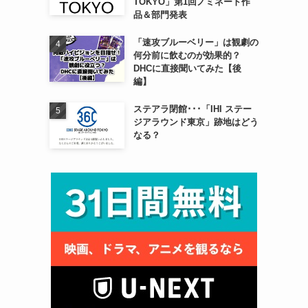
TOKYO」第1回ノミネート作
コ
品＆部門発表
「速攻ブルーベリー」は観劇の
何分前に飲むのが効果的？
DHCに直接聞いてみた【後
編】
ステアラ閉館･･･「IHI ステー
ジアラウンド東京」跡地はどう
なる？
う