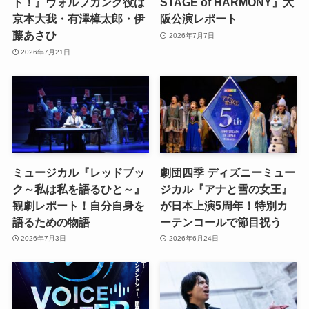
ト！』ヴォルフガング役は
STAGE of HARMONY』大
京本大我・有澤樟太郎・伊
阪公演レポート
藤あさひ
2026年7月7日
2026年7月21日
ミュージカル『レッドブッ
劇団四季 ディズニーミュー
ク～私は私を語るひと～』
ジカル『アナと雪の女王』
観劇レポート！自分自身を
が日本上演5周年！特別カ
語るための物語
ーテンコールで節目祝う
2026年7月3日
2026年6月24日