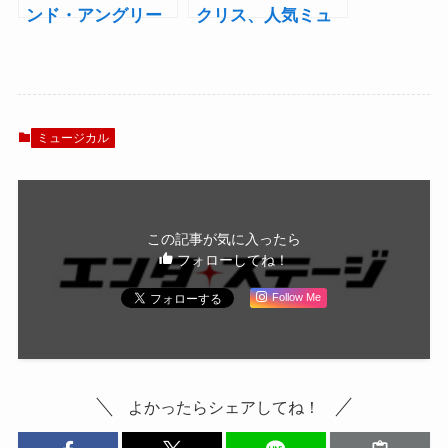
ンド・アングリー
クリス、人気ミュ
インチ』SPECIAL
ージカルで舞台に
SHOW イツァーク
カムバックして全
役の中村 中にイン
米ツアーへ！
タビュー！「人間
は2度生まれ変わる
ミュージカル
と思っています」
この記事が気に入ったら
フォローしてね！
Follow Me
よかったらシェアしてね！