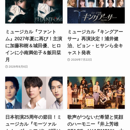
ミュージカル『ファント
ミュージカル『キングアー
ム』2027年夏に再び！主演
サー』再演決定！浦井健
に加藤和樹＆城田優、ヒロ
治、ビョン・ヒサンら全キ
インに小南満佑子＆飯田栞
ャスト発表
月
2026年7月22日
2026年8月6日
日本初演25周年の節目！ミ
歌声がつないだ希望と笑顔
ュージカル『モーツァル
のハーモニー『井上芳雄