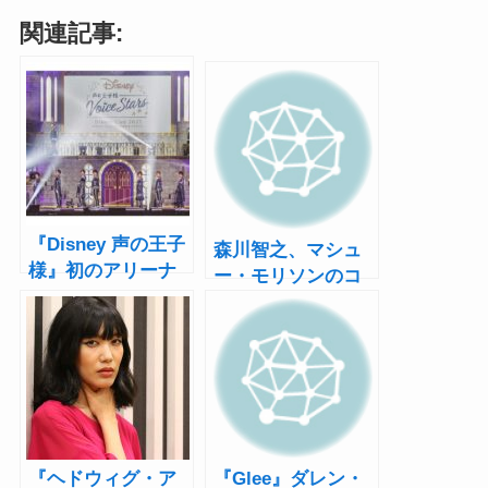
関連記事:
『Disney 声の王子
森川智之、マシュ
様』初のアリーナ
ー・モリソンのコ
ツアー開幕！島﨑
ンサートは「120%
信長、植田圭輔、
楽しめる」
太田基裕らがライ
ブ初披露楽曲で神
戸を盛り上げる
『ヘドウィグ・ア
『Glee』ダレン・