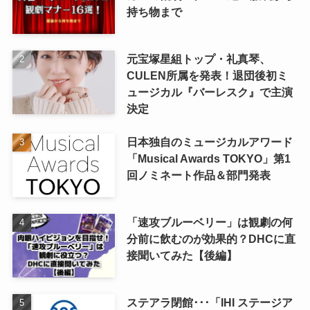
持ち物まで
元宝塚星組トップ・礼真琴、
CULEN所属を発表！退団後初ミ
ュージカル『バーレスク』で主演
決定
日本独自のミュージカルアワード
「Musical Awards TOKYO」第1
回ノミネート作品＆部門発表
「速攻ブルーベリー」は観劇の何
分前に飲むのが効果的？DHCに直
接聞いてみた【後編】
ステアラ閉館･･･「IHI ステージア