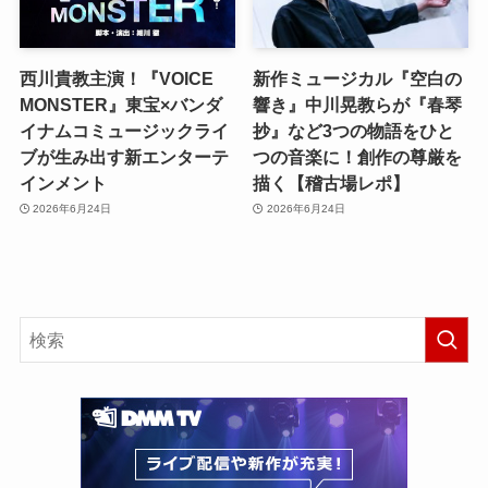
西川貴教主演！『VOICE
新作ミュージカル『空白の
MONSTER』東宝×バンダ
響き』中川晃教らが『春琴
イナムコミュージックライ
抄』など3つの物語をひと
ブが生み出す新エンターテ
つの音楽に！創作の尊厳を
インメント
描く【稽古場レポ】
2026年6月24日
2026年6月24日