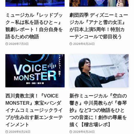
ミュージカル『レッドブッ
劇団四季 ディズニーミュー
ク～私は私を語るひと～』
ジカル『アナと雪の女王』
観劇レポート！自分自身を
が日本上演5周年！特別カ
語るための物語
ーテンコールで節目祝う
2026年7月3日
2026年6月24日
西川貴教主演！『VOICE
新作ミュージカル『空白の
MONSTER』東宝×バンダ
響き』中川晃教らが『春琴
イナムコミュージックライ
抄』など3つの物語をひと
ブが生み出す新エンターテ
つの音楽に！創作の尊厳を
インメント
描く【稽古場レポ】
2026年6月24日
2026年6月24日