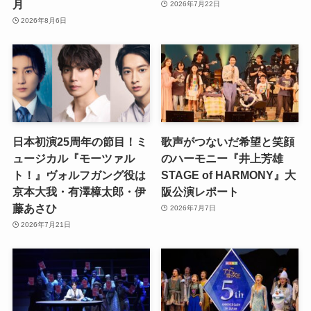
月
2026年7月22日
2026年8月6日
日本初演25周年の節目！ミ
歌声がつないだ希望と笑顔
ュージカル『モーツァル
のハーモニー『井上芳雄
ト！』ヴォルフガング役は
STAGE of HARMONY』大
京本大我・有澤樟太郎・伊
阪公演レポート
藤あさひ
2026年7月7日
2026年7月21日