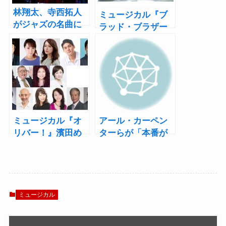
林翔太、寺西拓人
ミュージカル『ブ
がジャズの名曲に
ラッド・ブラザー
魅せる！ブロード
ズ』開幕！柿澤勇
ウェイ・ミュージ
人、ウエンツ瑛士
カル『ロジャース
と「共に暴れま
／ハート』開幕レ
す」
ポート
ミュージカル『オ
アール・カーペン
リバー！』濱田め
ターらが「本番が
ぐみ、ソニン、
楽しみ」と語った
spi、原慎一郎ら出
ミュージカル・コ
演！各キャストコ
ンサート『ソング
メントも
＆ダンス・オブ・
ブロードウェイ』
ミュージカル
10月9日まで開催