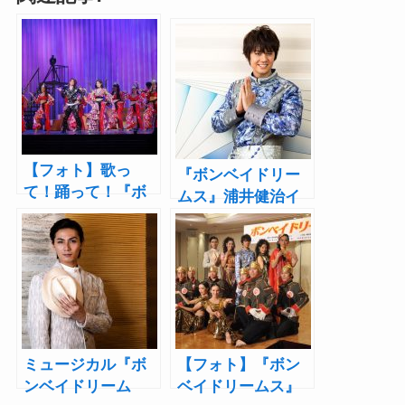
【フォト】歌っ
『ボンベイドリー
て！踊って！『ボ
ムス』浦井健治イ
ンベイドリーム
ンタビュー！「客
ス』の舞台をちょ
席でノリノリにな
っと見せ！
りながら楽しん
で！」
ミュージカル『ボ
【フォト】『ボン
ンベイドリーム
ベイドリームス』