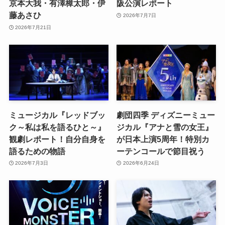
京本大我・有澤樟太郎・伊
阪公演レポート
藤あさひ
2026年7月7日
2026年7月21日
ミュージカル『レッドブッ
劇団四季 ディズニーミュー
ク～私は私を語るひと～』
ジカル『アナと雪の女王』
観劇レポート！自分自身を
が日本上演5周年！特別カ
語るための物語
ーテンコールで節目祝う
2026年7月3日
2026年6月24日