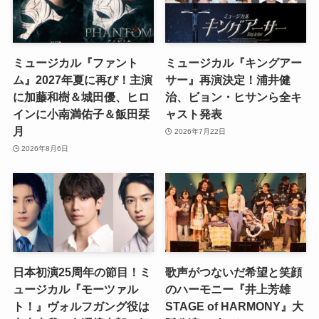
ミュージカル『ファント
ミュージカル『キングアー
ム』2027年夏に再び！主演
サー』再演決定！浦井健
に加藤和樹＆城田優、ヒロ
治、ビョン・ヒサンら全キ
インに小南満佑子＆飯田栞
ャスト発表
月
2026年7月22日
2026年8月6日
日本初演25周年の節目！ミ
歌声がつないだ希望と笑顔
ュージカル『モーツァル
のハーモニー『井上芳雄
ト！』ヴォルフガング役は
STAGE of HARMONY』大