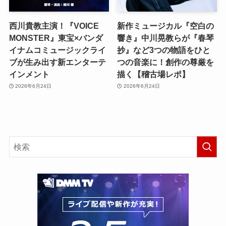
西川貴教主演！『VOICE
新作ミュージカル『空白の
MONSTER』東宝×バンダ
響き』中川晃教らが『春琴
イナムコミュージックライ
抄』など3つの物語をひと
ブが生み出す新エンターテ
つの音楽に！創作の尊厳を
インメント
描く【稽古場レポ】
2026年6月24日
2026年6月24日