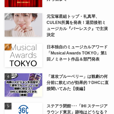
元宝塚星組トップ・礼真琴、
CULEN所属を発表！退団後初ミ
ュージカル『バーレスク』で主演
決定
日本独自のミュージカルアワード
「Musical Awards TOKYO」第1
回ノミネート作品＆部門発表
「速攻ブルーベリー」は観劇の何
分前に飲むのが効果的？DHCに直
接聞いてみた【後編】
ステアラ閉館･･･「IHI ステージア
ラウンド東京」跡地はどうなる？