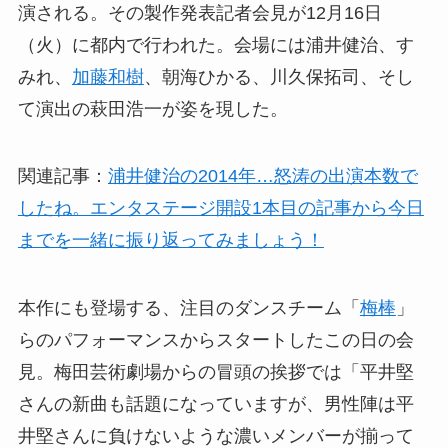
演される。その製作発表記者会見が12月16日
（火）に都内で行われた。会場には浦井健治、す
みれ、
加藤和樹
、朝海ひかる、川久保拓司、そし
て演出の萩田浩一が姿を現した。
関連記事：
浦井健治の2014年…怒涛の出演本数で
したね。エンタステージ開設1本目の記事から今日
までを一緒に振り返ってみましょう！
本作にも登場する、注目のダンスチーム「
梅棒
」
らのパフォーマンスからスタートしたこの日の会
見。梅田芸術劇場からの冒頭の挨拶では「平井堅
さんの新曲も話題になっていますが、男性陣は平
井堅さんに負けないような濃いメンバーが揃って