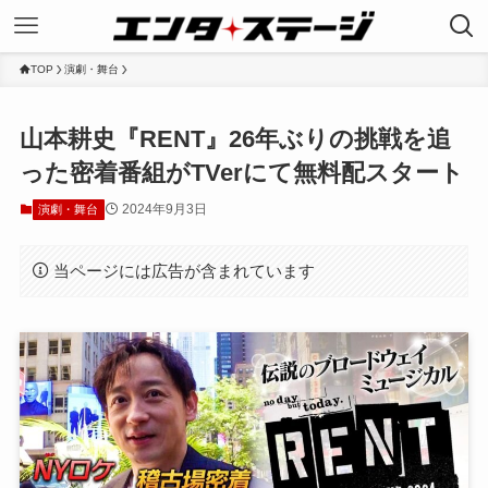
TOP
演劇・舞台
山本耕史『RENT』26年ぶりの挑戦を追
った密着番組がTVerにて無料配スタート
2024年9月3日
演劇・舞台
当ページには広告が含まれています