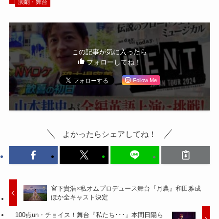
演劇・舞台
この記事が気に入ったら
フォローしてね！
Follow Me
よかったらシェアしてね！
宮下貴浩×私オムプロデュース舞台『月農』和田雅成
ほか全キャスト決定
100点un・チョイス！舞台『私たち･･･』本間日陽ら