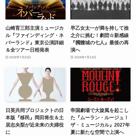
山崎育三郎主演ミュージカ
早乙女太一が満を持して捨
ル『ファインディング・ネ
之介に挑む！劇団☆新感線
バーランド』東京公演詳細
『髑髏城の七人』最後の再
＆全ツアー日程発表
演へ
2026年7月23日
2026年7月13日
日英共同プロジェクトの日
帝国劇場で大旋風を起こし
本版『移民』岡田将生＆土
た『ムーラン・ルージュ！
居志央梨が近未来の夫婦役
ザ・ミュージカル』2027年
に
夏に新たな空間で上演へ