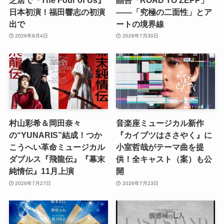
日本初演！福田響志の初演
――「究極の二面性」とア
出で
ートの境界線
2026年8月4日
2026年7月30日
村山彩希＆岡田奈々
音楽座ミュージカル新作
の“YUNARIS”結成！つか
『カイブツはささやく』に
こうへい革命ミュージカル
小室哲哉がテーマ曲を提
ダブルス『飛龍伝』『幕末
供！全キャスト（案）も公
純情伝』11月上演
開
2026年7月27日
2026年7月23日