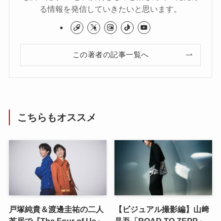
る情報を発信していきたいと思います。
この著者の記事一覧へ
こちらもオススメ
戸塚純貴＆渡邊圭祐の二人
【ビジュアル撮影編】山﨑
芝居で『The Four of Us』
晶吾「ROAD TO ZEPP」