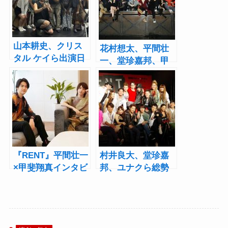
山本耕史、クリス
花村想太、平間壮
タル ケイら出演日
一、堂珍嘉邦、甲
米合作ミュージカ
斐翔真らが圧巻の
ル『RENT』稽古ス
歌唱披露！ミュー
タート
ジカル『RENT』製
作発表
『RENT』平間壮一
村井良大、堂珍嘉
×甲斐翔真インタビ
邦、ユナクら総勢
ュー！2020年版は
18名が登壇！
「俺たちがどうし
『RENT』製作発表
てもやりたい」も
会
の