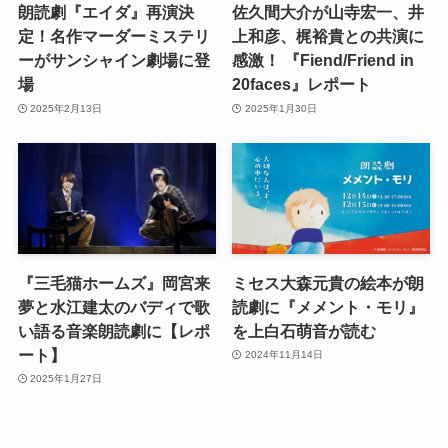
朗読劇『エイダ』再演決
佐久間大介が山寺宏一、井
定！名作マーダーミステリ
上和彦、梶裕貴との共演に
ーがサンシャイン劇場に登
感激！ 『Fiend/Friend in
場
20faces』レポート
2025年2月13日
2025年1月30日
『三毛猫ホームズ』岡宮来
ミセス大森元貴の絵本が朗
夢と水江建太のバディで歌
読劇に『メメント・モリ』
い語る音楽朗読劇に【レポ
を上白石萌音が読む
ート】
2024年11月14日
2025年1月27日