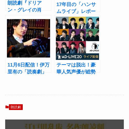
朗読劇『ドリア
17年目の「ハンサ
ン・グレイの肖
ムライブ」レポー
像』声優＆俳優が
ト！最終公演では
日替わり出演！オ
全国7都市でのシネ
スカー・ワイルド
マツアー初開催を
の耽美な世界を描
発表
く
11月6日配信！伊万
テーマは脱出！豪
里有の「読奏劇」
華人気声優が総勢
として見せる新解
16名出演「AD-
釈『江戸川乱歩・
LIVE 2020」は
作／日記帳』収録
SCRAPとコラボで
レポート
ライブ配信
朗読劇