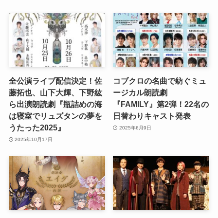
全公演ライブ配信決定！佐
コブクロの名曲で紡ぐミュ
藤拓也、山下大輝、下野紘
ージカル朗読劇
ら出演朗読劇『瓶詰めの海
『FAMILY』第2弾！22名の
は寝室でリュズタンの夢を
日替わりキャスト発表
うたった2025』
2025年6月9日
2025年10月17日