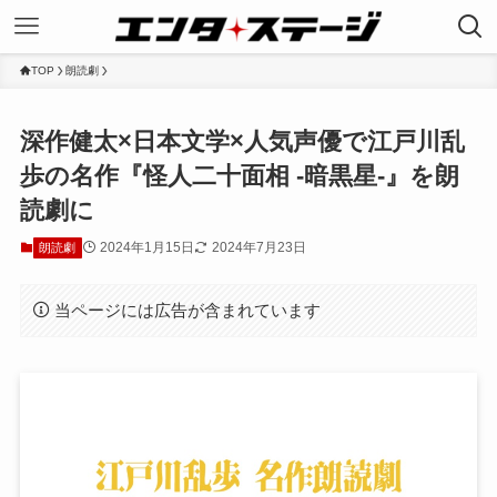
TOP
朗読劇
深作健太×日本文学×人気声優で江戸川乱
歩の名作『怪人二十面相 -暗黒星-』を朗
読劇に
2024年1月15日
2024年7月23日
朗読劇
当ページには広告が含まれています